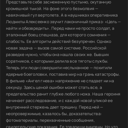
Представьте себе заснеженную пустыню, окутанную
кромешной тьмой. На фоне этого безмолвия —
навязчивый гул вертолета. А в наушниках оперативника
Людмилы Алексеенко звучит лаконичный приказ: «Цель —
найти и обезвредить». Перед нами не просто солдат, а
эталонный боец спецназа, для которого сомнения —
слабость. Ее алгоритм действий безупречен. Однако
новая задача — вызов самой системе. Российской
разведке нужно, чтобы она нашла своих же. Бывших
соратников, с которыми делила все тяготы службы.
Теперь эти люди совершили неслыханное — похитили
ядерные боеголовки, поставив мир на грань катастрофы.
В фильме «Ангел гнева» напряжение не спадает ни на
секунду. Здесь ценой ошибки может стать все, а
предательство ранит глубже любого ножа. Наша героиня
начинает расследование, и с каждой новой уликой ее
внутренний стержень дает трещину. Перед ней —
неопровержимые, казалось бы, доказательства:
фотоматериалы, перехваченные сообщения,
свидетельские показания. Ее товарищи виновны. Но что