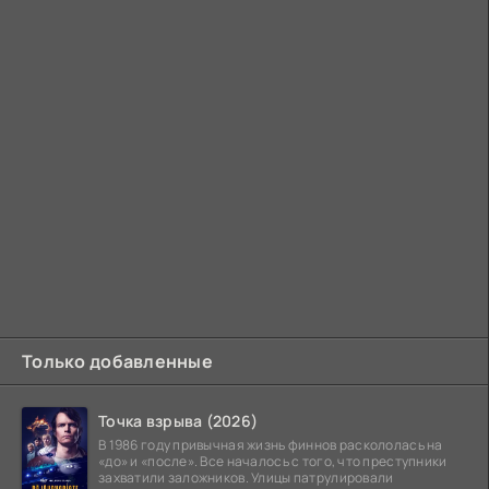
Только добавленные
Точка взрыва (2026)
В 1986 году привычная жизнь финнов раскололась на
«до» и «после». Все началось с того, что преступники
захватили заложников. Улицы патрулировали