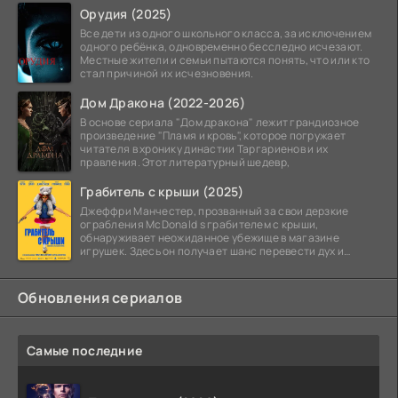
Орудия (2025)
Все дети из одного школьного класса, за исключением
одного ребёнка, одновременно бесследно исчезают.
Местные жители и семьи пытаются понять, что или кто
стал причиной их исчезновения.
Дом Дракона (2022-2026)
В основе сериала "Дом дракона" лежит грандиозное
произведение "Пламя и кровь", которое погружает
читателя в хронику династии Таргариенов и их
правления. Этот литературный шедевр,
Грабитель с крыши (2025)
Джеффри Манчестер, прозванный за свои дерзкие
ограбления McDonald s грабителем с крыши,
обнаруживает неожиданное убежище в магазине
игрушек. Здесь он получает шанс перевести дух и
залечь на дно. Но
Обновления сериалов
Самые последние