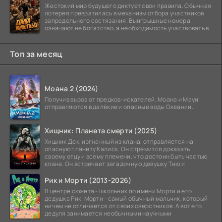
Жестокий мир будущего диктует свои правила. Обычная
лотерея превратилась в механизм отбора участников
запредельного состязания. Выигрышные номера
означают не богатство, а необходимость участвовать в
Топ за месяц
Моана 2 (2024)
Получив вызов от предков-искателей, Моана и Мауи
отправляются в далёкие и опасные воды Океании.
Хищник: Планета смерти (2025)
Хищник Дек, изгнанный из клана, отправляется на
опасную планету Калиск. Он стремится доказать
своему отцу и всему племени, что достоин быть частью
клана. Он встречает загадочную девушку Тию и
Рик и Морти (2013-2026)
В центре сюжета - школьник по имени Морти и его
дедушка Рик. Морти - самый обычный мальчик, который
ничем не отличается от своих сверстников. А вот его
дедуля занимается необычными научными