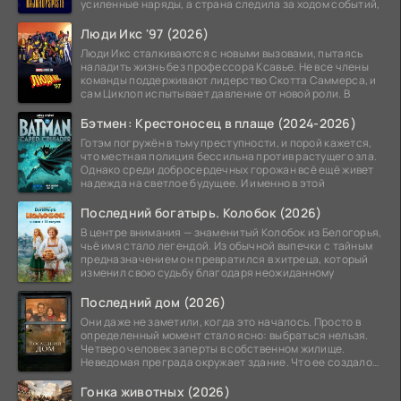
усиленные наряды, а страна следила за ходом событий,
Люди Икс '97 (2026)
Люди Икс сталкиваются с новыми вызовами, пытаясь
наладить жизнь без профессора Ксавье. Не все члены
команды поддерживают лидерство Скотта Саммерса, и
сам Циклоп испытывает давление от новой роли. В
Бэтмен: Крестоносец в плаще (2024-2026)
Готэм погружён в тьму преступности, и порой кажется,
что местная полиция бессильна против растущего зла.
Однако среди добросердечных горожан всё ещё живет
надежда на светлое будущее. И именно в этой
Последний богатырь. Колобок (2026)
В центре внимания — знаменитый Колобок из Белогорья,
чьё имя стало легендой. Из обычной выпечки с тайным
предназначением он превратился в хитреца, который
изменил свою судьбу благодаря неожиданному
Последний дом (2026)
Они даже не заметили, когда это началось. Просто в
определенный момент стало ясно: выбраться нельзя.
Четверо человек заперты в собственном жилище.
Неведомая преграда окружает здание. Что ее создало
—
Гонка животных (2026)