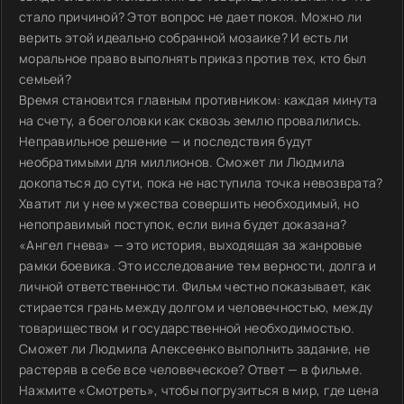
стало причиной? Этот вопрос не дает покоя. Можно ли
верить этой идеально собранной мозаике? И есть ли
моральное право выполнять приказ против тех, кто был
семьей?
Время становится главным противником: каждая минута
на счету, а боеголовки как сквозь землю провалились.
Неправильное решение — и последствия будут
необратимыми для миллионов. Сможет ли Людмила
докопаться до сути, пока не наступила точка невозврата?
Хватит ли у нее мужества совершить необходимый, но
непоправимый поступок, если вина будет доказана?
«Ангел гнева» — это история, выходящая за жанровые
рамки боевика. Это исследование тем верности, долга и
личной ответственности. Фильм честно показывает, как
стирается грань между долгом и человечностью, между
товариществом и государственной необходимостью.
Сможет ли Людмила Алексеенко выполнить задание, не
растеряв в себе все человеческое? Ответ — в фильме.
Нажмите «Смотреть», чтобы погрузиться в мир, где цена