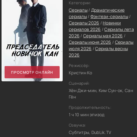
Категории:
Сериалы
/
Драматические
сериалы
/
Фэнтези-сериалы
/
Сериалы 2026
/
Новинки
сериалов 2026
/
Сериалы лета
2026
/
Сериалы мая 2026
/
Сериалы июня 2026
/
Сериалы
июля 2026
/
Сериалы весны
2026
Режиссёр:
ПРОСМОТР ОНЛАЙН
Кристин Ко
Сценарий:
Хён Джи-мин, Ким Сун-ок, Сан
Гён
Продолжительность:
1 ч 10 мин эпизод
Озвучка:
Субтитры, DubLik.TV