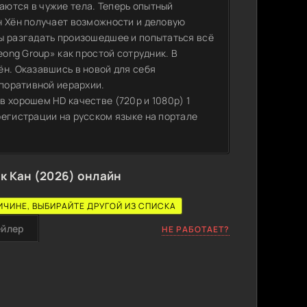
ются в чужие тела. Теперь опытный
н Хён получает возможности и деловую
ы разгадать произошедшее и попытаться всё
eong Group» как простой сотрудник. В
ён. Оказавшись в новой для себя
рпоративной иерархии.
 хорошем HD качестве (720p и 1080p) 1
регистрации на русском языке на портале
к Кан (2026) онлайн
ИЧИНЕ, ВЫБИРАЙТЕ ДРУГОЙ ИЗ СПИСКА
ейлер
НЕ РАБОТАЕТ?