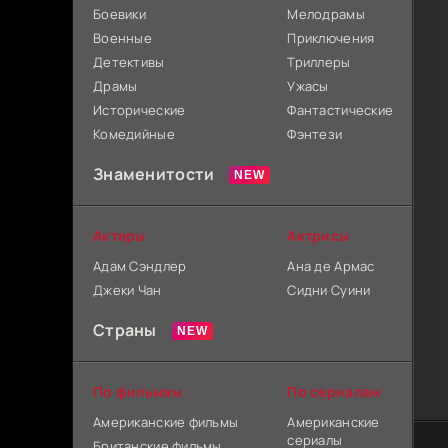
Боевики
Мелодрамы
Военные
Приключения
Детективы
Триллеры
Драмы
Ужасы
Исторические
Фантастические
Комедийные
Фэнтези
Знаменитости
Актеры
Актрисы
Адам Сэндлер
Ана де Армас
Джеки Чан
Сидни Суини
Страны
По фильмам
По сериалам
Американские фильмы
Американские
сериалы
Британские фильмы