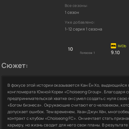
Все сезоны:
1 сезон
Уже добавлено:
1-12 серия 1 сезона
10
9.10
Голосов:
1
Сюжет:
В фокусе этой истории оказывается Кан Ён Хо, выдающийся
конгломерата Южной Кореи «Choiseong Group». Благодаря 
предпринимательской хватке он сумел создать с нуля свою 
«Богом бизнеса». Окружающие считают его человеком, кото
допускает ошибок. Тем временем, Хван Джун Хён, многообе
контракт с клубом «Choiseong FC». Он мечтает стать приз
карьеру, но жизнь сводит для него свои планы. В результа