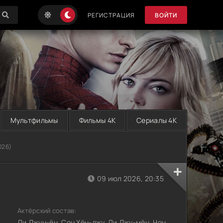
РЕГИСТРАЦИЯ
ВОЙТИ
Мультфильмы
Фильмы 4K
Сериалы 4K
026)
09 июл 2026, 20:35
Актёрский состав:
Ли Джун-ён, Сон Хён-джу, Ли Джу-мён, Чон