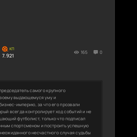
165
0
7.921
 председатель самого крупного
своему выдающемуся уму и
бизнес-империю, за что его прозвали
рый всегда контролирует ход событий и не
щающий футболист, только что подписал
нанным спортсменом и построить успешную
те неожиданного несчастного случая судьбы