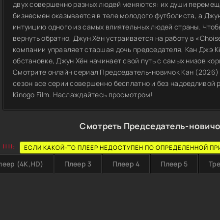
двух совершенно разных людей меняются: их души перемеща
бизнесмен оказывается в теле молодого футболиста, а Джу
интуицию одного из самых влиятельных людей страны. Чтоб
вернуть обратно, Джун Хён устраивается на работу в «Chois
компании управляет старшая дочь председателя, Кан Джэ К
обстановке, Джун Хён начинает свой путь с самых низов ко
Смотрите онлайн сериал Председатель-новичок Кан (2026) в
сезон все серии совершенно бесплатно и без надоедливой 
Kinogo Film. Наслаждайтесь просмотром!
Смотреть Председатель-новичо
!!!!:
ЕСЛИ КАКОЙ-ТО ПЛЕЕР НЕДОСТУПЕН ПО ОПРЕДЕЛЕННОЙ ПР
леер (4K,HD)
Плеер 3
Плеер 4
Плеер 5
Тр