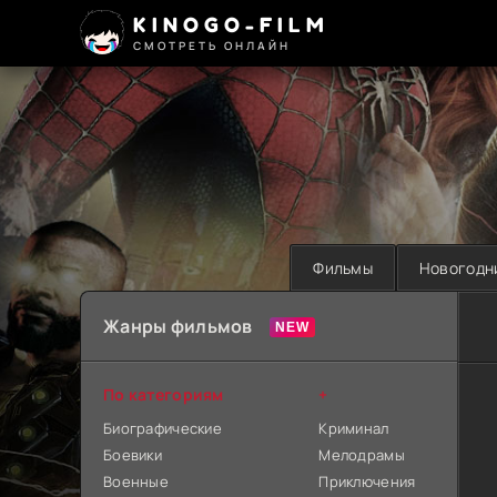
KINOGO-FILM
СМОТРЕТЬ ОНЛАЙН
Фильмы
Новогодн
Жанры фильмов
По категориям
+
Биографические
Криминал
Боевики
Мелодрамы
Военные
Приключения