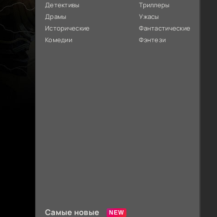
Детективы
Триллеры
Драмы
Ужасы
Исторические
Фантастические
Комедии
Фэнтези
Самые новые