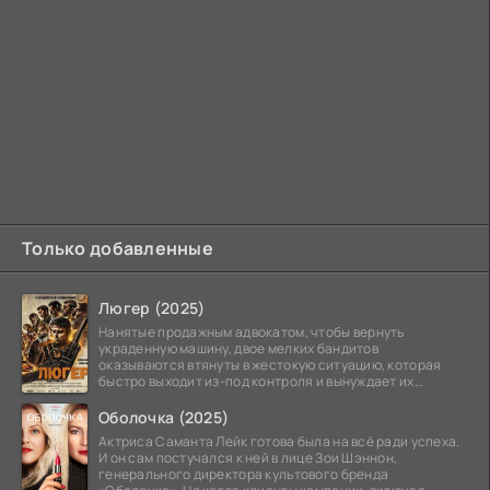
Только добавленные
Люгер (2025)
Нанятые продажным адвокатом, чтобы вернуть
украденную машину, двое мелких бандитов
оказываются втянуты в жестокую ситуацию, которая
быстро выходит из-под контроля и вынуждает их
вступить в brutalное
Оболочка (2025)
Актриса Саманта Лейк готова была на всё ради успеха.
И он сам постучался к ней в лице Зои Шэннон,
генерального директора культового бренда