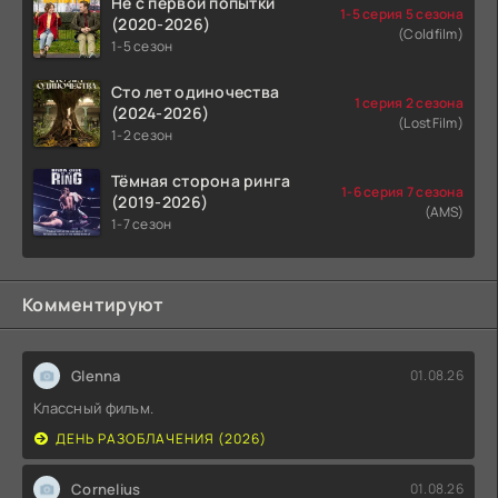
Не с первой попытки
1-5 серия 5 сезона
(2020-2026)
(Coldfilm)
1-5 сезон
Сто лет одиночества
1 серия 2 сезона
(2024-2026)
(LostFilm)
1-2 сезон
Тёмная сторона ринга
1-6 серия 7 сезона
(2019-2026)
(AMS)
1-7 сезон
Комментируют
Glenna
01.08.26
Классный фильм.
ДЕНЬ РАЗОБЛАЧЕНИЯ (2026)
Cornelius
01.08.26