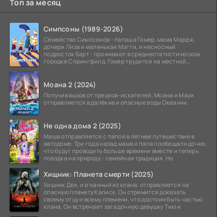
Топ за месяц
Симпсоны (1989-2026)
Семейство Симпсонов - папаша Гомер, мама Мардж,
дочери Лиза и маленькая Мэгги, и несносный
подросток Барт - проживают в среднестатистическом
городке Спрингфилд. Гомер трудится на местной
атомной
Моана 2 (2024)
Получив вызов от предков-искателей, Моана и Мауи
отправляются в далёкие и опасные воды Океании.
Не одна дома 2 (2025)
Маша отправляется с папой в летнее путешествие в
автодоме. Три года назад мама и папа пообещали дочке,
что будут проводить больше времени вместе и теперь
поездка на природу - семейная традиция. Но
Хищник: Планета смерти (2025)
Хищник Дек, изгнанный из клана, отправляется на
опасную планету Калиск. Он стремится доказать
своему отцу и всему племени, что достоин быть частью
клана. Он встречает загадочную девушку Тию и