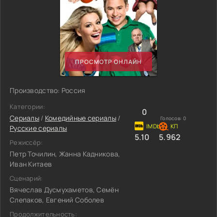
ПРОСМОТР ОНЛАЙН
Производство: Россия
Категории:
0
Сериалы
/
Комедийные сериалы
/
Голосов:
0
Русские сериалы
5.10
5.962
Режиссёр:
Петр Точилин, Жанна Кадникова,
Иван Китаев
Сценарий:
Вячеслав Дусмухаметов, Семён
Слепаков, Евгений Соболев
Продолжительность: