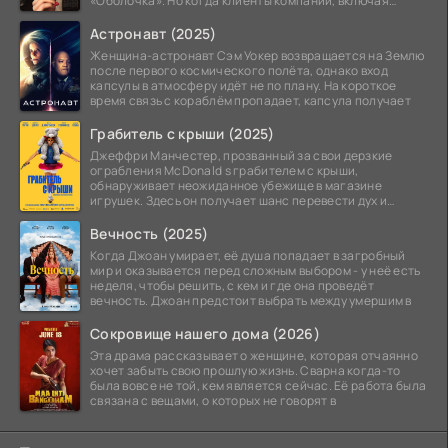
«Оболочка». Но когда клиенты компании, включая
восходящую
Астронавт (2025)
Женщина-астронавт Сэм Уокер возвращается на Землю
после первого космического полёта, однако вход
капсулы в атмосферу идёт не по плану. На короткое
время связь с кораблём пропадает, капсула получает
Грабитель с крыши (2025)
Джеффри Манчестер, прозванный за свои дерзкие
ограбления McDonald s грабителем с крыши,
обнаруживает неожиданное убежище в магазине
игрушек. Здесь он получает шанс перевести дух и
залечь на дно. Но
Вечность (2025)
Когда Джоан умирает, её душа попадает в загробный
мир и оказывается перед сложным выбором - у неё есть
неделя, чтобы решить, с кем и где она проведёт
вечность. Джоан предстоит выбрать между умершим в
Сокровище нашего дома (2026)
Эта драма рассказывает о женщине, которая отчаянно
хочет забыть свою прошлую жизнь. Сварна когда-то
была вовсе не той, кем является сейчас. Её работа была
связана с вещами, о которых не говорят в