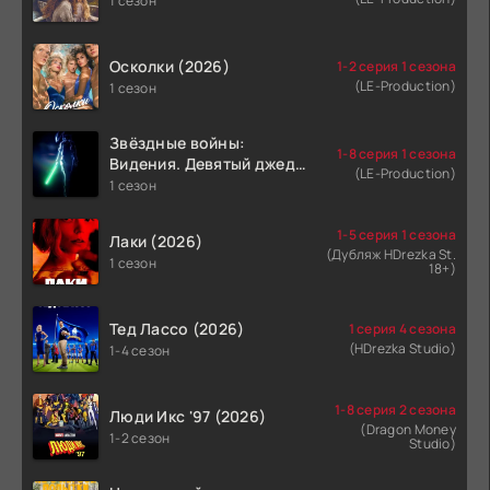
1 сезон
Осколки (2026)
1-2 серия 1 сезона
(LE-Production)
1 сезон
Звёздные войны:
1-8 серия 1 сезона
Видения. Девятый джедай
(LE-Production)
(2026)
1 сезон
1-5 серия 1 сезона
Лаки (2026)
(Дубляж HDrezka St.
1 сезон
18+)
Тед Лассо (2026)
1 серия 4 сезона
(HDrezka Studio)
1-4 сезон
1-8 серия 2 сезона
Люди Икс '97 (2026)
(Dragon Money
1-2 сезон
Studio)