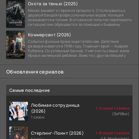
Охота за тенью (2025)
Макао взывает к герою из прошлого. Столкнувшись с
дерзкой бандой профессиональных воров, полиция
оказывается в тупике. В отчаянной попытке переломить
ситуацию они обращаются за помощью к бывшему
Коммерсант (2026)
События фильма происходят в Москве. Действие
разворачивается в 1996 году. Главный герой — Андрей
Рубанов. Он успешный банкир. У него есть семья: жена
Ирма и маленький ребёнок. Вместе с другом Мишей у
Обновления сериалов
Самые последние
Любимая сотрудница
1-2 серия 1 сезона
(2026)
(SoftBox)
1 сезон
Стерлинг-Поинт (2026)
1-8 серия 1 сезона
(LE-Production)