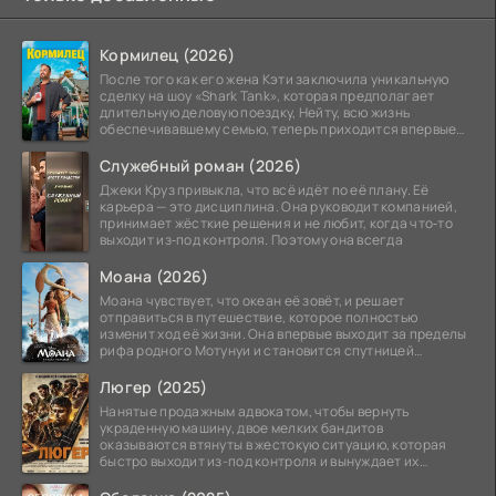
Кормилец (2026)
После того как его жена Кэти заключила уникальную
сделку на шоу «Shark Tank», которая предполагает
длительную деловую поездку, Нейту, всю жизнь
обеспечивавшему семью, теперь приходится впервые
стать
Служебный роман (2026)
Джеки Круз привыкла, что всё идёт по её плану. Её
карьера — это дисциплина. Она руководит компанией,
принимает жёсткие решения и не любит, когда что‑то
выходит из‑под контроля. Поэтому она всегда
Моана (2026)
Моана чувствует, что океан её зовёт, и решает
отправиться в путешествие, которое полностью
изменит ход её жизни. Она впервые выходит за пределы
рифа родного Мотунуи и становится спутницей
знаменитого
Люгер (2025)
Нанятые продажным адвокатом, чтобы вернуть
украденную машину, двое мелких бандитов
оказываются втянуты в жестокую ситуацию, которая
быстро выходит из-под контроля и вынуждает их
вступить в brutalное