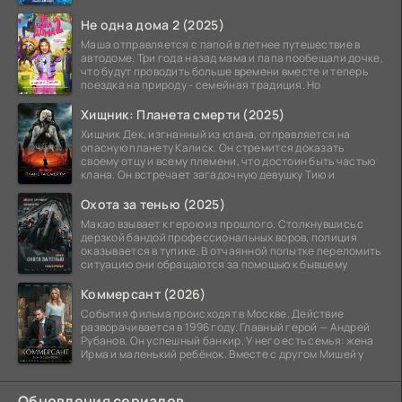
Не одна дома 2 (2025)
Маша отправляется с папой в летнее путешествие в
автодоме. Три года назад мама и папа пообещали дочке,
что будут проводить больше времени вместе и теперь
поездка на природу - семейная традиция. Но
Хищник: Планета смерти (2025)
Хищник Дек, изгнанный из клана, отправляется на
опасную планету Калиск. Он стремится доказать
своему отцу и всему племени, что достоин быть частью
клана. Он встречает загадочную девушку Тию и
Охота за тенью (2025)
Макао взывает к герою из прошлого. Столкнувшись с
дерзкой бандой профессиональных воров, полиция
оказывается в тупике. В отчаянной попытке переломить
ситуацию они обращаются за помощью к бывшему
Коммерсант (2026)
События фильма происходят в Москве. Действие
разворачивается в 1996 году. Главный герой — Андрей
Рубанов. Он успешный банкир. У него есть семья: жена
Ирма и маленький ребёнок. Вместе с другом Мишей у
Обновления сериалов