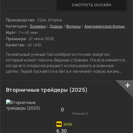
СМОТРЕТЬ ОНЛАЙН
Производство:
США, Италия
Категории:
Боевики
/
Драмы
/
Фильмы
/
Американские фильмы
/
Идёт:
1 ч 45 мин
Премьера:
27 июня 2025
Качество:
4K UHD
Гениальный ученый Гай изобрел источник энергии,
который может помочь бедным странам. Но все меняется,
когда его открытие решают использовать в военных
целях. Герой пускается в бега и начинает новую жизнь
под вымышленным именем в небольшой деревне в Европе.
Он спокойно строит дом и помогает местным. Однако
бывшие работодатели выходят на след Гая и отправляют
Вторничные трейдеры (2025)
за ним боевой отряд. Но они недооценивают героя, ведь
он, обладая умом и изобретательностью, сам становится
опасным оружием и превращает
0
Голосов:
0
6.30