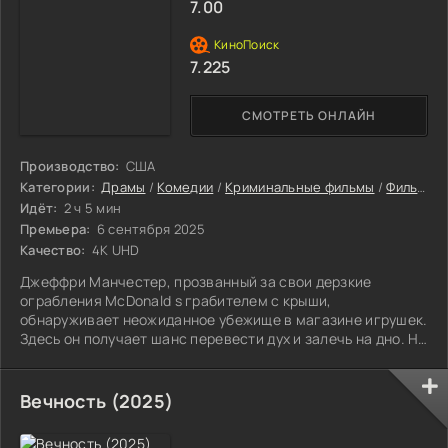
7.00
7.225
СМОТРЕТЬ ОНЛАЙН
Производство:
США
Категории:
Драмы
/
Комедии
/
Криминальные фильмы
/
Фильмы
/
Идёт:
2 ч 5 мин
Премьера:
6 сентября 2025
Качество:
4K UHD
Джеффри Манчестер, прозванный за свои дерзкие
ограбления McDonald s грабителем с крыши,
обнаруживает неожиданное убежище в магазине игрушек.
Здесь он получает шанс перевести дух и залечь на дно. Но
события начинают развиваться непредсказуемым
образом, когда Джефф влюбляется в очаровательную
сотрудницу магазина.
Вечность (2025)