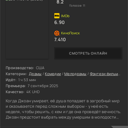
8.2
Голосов:
11
6.90
7.410
СМОТРЕТЬ ОНЛАЙН
Производство:
США
Категории:
Драмы
/
Комедии
/
Мелодрамы
/
Фэнтези фильмы
/
Ф
Идёт:
1 ч 53 мин
Премьера:
7 сентября 2025
Качество:
4K UHD
Когда Джоан умирает, её душа попадает в загробный мир
и оказывается перед сложным выбором - у неё есть
неделя, чтобы решить, с кем и где она проведёт вечность.
Джоан предстоит выбрать между умершим в молодости
первым возлюбленным и вторым мужем, с которым она
провела почти всю жизнь и создала семью.