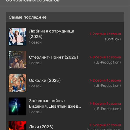
Самые последние
Любимая сотрудница
1-2 серия 1 сезона
(2026)
(SoftBox)
1 сезон
Стерлинг-Поинт (2026)
1-8 серия 1 сезона
(LE-Production)
1 сезон
Осколки (2026)
1-2 серия 1 сезона
(LE-Production)
1 сезон
Звёздные войны:
1-8 серия 1 сезона
Видения. Девятый джедай
(LE-Production)
(2026)
1 сезон
1-5 серия 1 сезона
Лаки (2026)