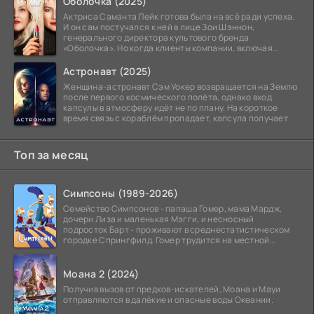
Оболочка (2025)
Актриса Саманта Лейк готова была на всё ради успеха.
И он сам постучался к ней в лице Зои Шэннон,
генерального директора культового бренда
«Оболочка». Но когда клиенты компании, включая
восходящую
Астронавт (2025)
Женщина-астронавт Сэм Уокер возвращается на Землю
после первого космического полёта, однако вход
капсулы в атмосферу идёт не по плану. На короткое
время связь с кораблём пропадает, капсула получает
Топ за месяц
Симпсоны (1989-2026)
Семейство Симпсонов - папаша Гомер, мама Мардж,
дочери Лиза и маленькая Мэгги, и несносный
подросток Барт - проживают в среднестатистическом
городке Спрингфилд. Гомер трудится на местной
атомной
Моана 2 (2024)
Получив вызов от предков-искателей, Моана и Мауи
отправляются в далёкие и опасные воды Океании.