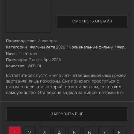
СМОТРЕТЬ ОНЛАЙН
Производство:
Ирландия
Категории:
Фильмы лета 2026
/
Криминальные фильмы
/
Фильмы
Идёт:
1 ч 41 мин
Премьера:
7 сентября 2025
Качество:
WEB-DL
Встретиться спустя много лет четверых школьных друзей
заставили лишь похороны. Они приехали проститься с
пятым товарищем, который, по всем данным, совершил
самоубийство. Эта версия задела за живое, напомнив о
старых конфликтах, дремавших годами. Однако дочь
погибшего отказалась верить в случай. Она чувствовала,
что за этим стоит преступление, и пыталась склонить к
ЗАГРУЗИТЬ ЕЩЕ
той же мысли отцовских друзей, уговаривая их копнуть
глубже. С этого момента события стали развиваться с
пугающей скоростью.
1
2
3
4
5
6
7
8