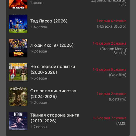
(Дубляж HDrezka St.
1 сезон
18+)
Тед Лассо (2026)
1 серия 4 сезона
(HDrezka Studio)
1-4 сезон
1-8 серия 2 сезона
Люди Икс '97 (2026)
(Dragon Money
1-2 сезон
Studio)
Не с первой попытки
1-5 серия 5 сезона
(2020-2026)
(Coldfilm)
1-5 сезон
Сто лет одиночества
1 серия 2 сезона
(2024-2026)
(LostFilm)
1-2 сезон
Тёмная сторона ринга
1-6 серия 7 сезона
(2019-2026)
(AMS)
1-7 сезон