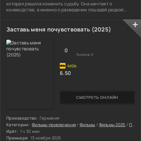
которая решила изменить судьбу. Она мечтает о
коневодстве, а именно о разведении лошадей редкой
разновидности драм-хорс. Путь к мечте начинается с
ответственного шага.
Заставь меня почувствовать (2025)
0
Голосов:
0
6.50
СМОТРЕТЬ ОНЛАЙН
Производство:
Германия
Категории:
Фильмы-приключения
/
Фильмы
/
Фильмы 2025
/
Последние фильмы 2025
Идёт:
1 ч 30 мин
Премьера:
13 ноября 2025