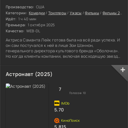
Производство:
США
Категории:
Комедии
/
Триллеры
/
Ужасы
/
Фильмы
/
Фильмы 2025
Идёт:
1 ч 40 мин
Премьера:
1 октября 2025
Качество:
WEB-DL
Актриса Саманта Лейк готова была на всё ради успеха. И
он сам постучался к ней в лице Зои Шэннон,
генерального директора культового бренда «Оболочка».
Но когда клиенты компании, включая восходящую звезду
Хлою Бенсон, начинают таинственно исчезать, Саманта
понимает: за красотой и здоровьем здесь скрывается
нечто поистине ужасающее.
Астронавт (2025)
7
Голосов:
10
5.70
5.815