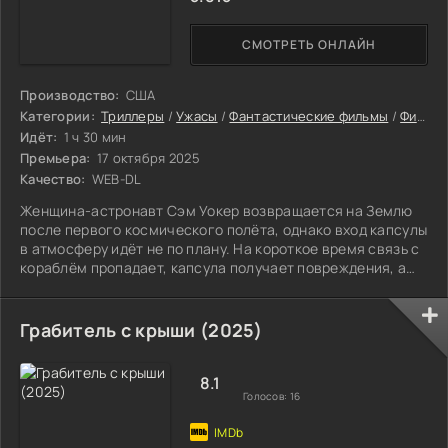
СМОТРЕТЬ ОНЛАЙН
Производство:
США
Категории:
Триллеры
/
Ужасы
/
Фантастические фильмы
/
Фильмы
Идёт:
1 ч 30 мин
Премьера:
17 октября 2025
Качество:
WEB-DL
Женщина-астронавт Сэм Уокер возвращается на Землю
после первого космического полёта, однако вход капсулы
в атмосферу идёт не по плану. На короткое время связь с
кораблём пропадает, капсула получает повреждения, а
тело Сэм оказывается покрыто синяками и ссадинами, и в
результате спускаемый аппарат приводняется посреди
океана. Сэм спасают и помещают на карантин в
Грабитель с крыши (2025)
роскошном и изолированном лесном особняке в
Вирджинии под наблюдением генерала Уильяма Харриса,
её приёмного отца. Сэм замечает, что её
8.1
Голосов:
16