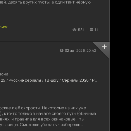
ей, десять других пусты, а один таит чёрную
581
11
02 авг 2026, 20:42
езона
025
/
Русские сериалы
/
ТВ-шоу
/
Сериалы 2026
/
Русские сериалы 2026
скве и её скорости. Некоторые из них уже
), кто-то только в начале своего пути (обычные
овиях, и правила для всех одинаковые - ты
дут ловцы. Сможешь убежать - заберешь
ют - игра окончена. Здесь каждый решает, что