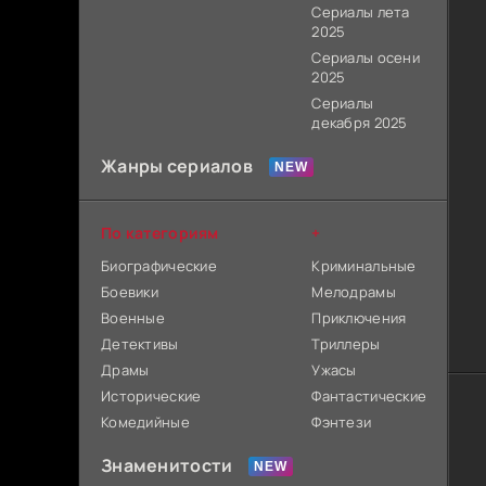
Сериалы лета
2025
Сериалы осени
2025
Сериалы
декабря 2025
Жанры сериалов
По категориям
+
Биографические
Криминальные
Боевики
Мелодрамы
Военные
Приключения
Детективы
Триллеры
Драмы
Ужасы
Исторические
Фантастические
Комедийные
Фэнтези
Знаменитости