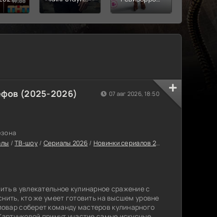
(2021-2025)
(2025)
глава
(2025-
2026)
фов (2025-2026)
07 авг 2026, 18:50
езона
алы
/
ТВ-шоу
/
Сериалы 2026
/
Новинки сериалов 2026
/
Русские сери
ить в увлекательное кулинарное сражение с
снить, кто же умеет готовить на высшем уровне
овар соберет команду мастеров кулинарного
 Картунковой примут участие самые искусные