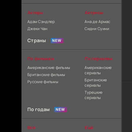
Актеры
Актрисы
Адам Сэндлер
Ана де Армас
Джеки Чан
Сидни Суини
Страны
По фильмам
По сериалам
Американские фильмы
Американские
сериалы
Британские фильмы
Британские
Русские фильмы
сериалы
Турецкие
сериалы
По годам
Все
Ещё