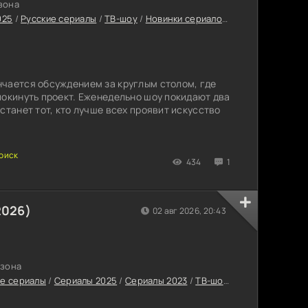
езона
025
/
Русские сериалы
/
ТВ-шоу
/
Новинки сериалов 2025
/
Сериалы в
чается обсуждением за круглым столом, где
покинуть проект. Еженедельно шоу покидают два
станет тот, кто лучше всех проявит искусство
434
1
2026)
02 авг 2026, 20:43
езона
е сериалы
/
Сериалы 2025
/
Сериалы 2023
/
ТВ-шоу
/
Русские сериал