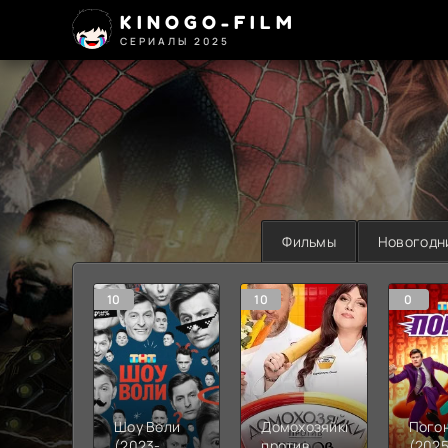
KINOGO-FILM
СЕРИАЛЫ 2025
Фильмы
Новогодн
10
10
0
Шоу Воли
Домохозяйки
Пого
(2023-
против
(2025