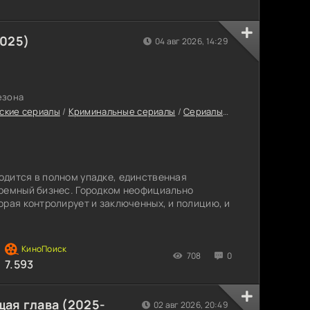
2025)
04 авг 2026, 14:29
езона
ские сериалы
/
Криминальные сериалы
/
Сериалы-триллеры
/
Сериа
одится в полном упадке, единственная
юремный бизнес. Городком неофициально
орая контролирует и заключенных, и полицию, и
708
0
7.593
ая глава (2025-
02 авг 2026, 20:49