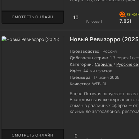
домохозяйки, которые удивят с
винегретом, но и оригинальны
10
СМОТРЕТЬ ОНЛАЙН
обещает стать настоящим кулин
7.821
Голосов:
1
Новый Ревизорро (2025
Производство:
Россия
Добавлены серии:
1-7 серия 1 се
Категории:
Сериалы
/
Русские с
Идёт:
44 мин эпизод
Премьера:
17 июня 2025
Качество:
WEB-DL
Елена Летучая запускает захв
В каждом выпуске журналистско
обман в различных сферах — от
клиник до автосалонов, рестора
побоится столкнуться с аферист
действия.
0
СМОТРЕТЬ ОНЛАЙН