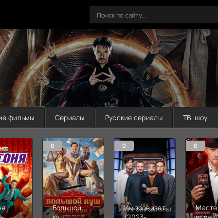
ие фильмы
Сериалы
Русские сериалы
ТВ-шоу
0
0
0
ня
Большой
Импровизаторы
Масте
-
куш.
(2023-
игры (