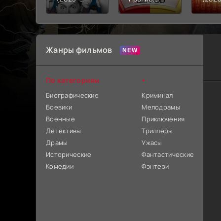
2026)
шефов
2026
(2025-
2026)
Жанры фильмов
По категориям
+
Биографические
Криминал
Боевики
Мелодрамы
Военные
Приключения
Детективы
Триллеры
Драмы
Ужасы
Исторические
Фантастические
Комедии
Фэнтези