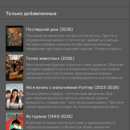
Только добавленные
Последний дом (2026)
Они даже не заметили, когда это началось. Просто в
определенный момент стало ясно: выбраться нельзя.
Четверо человек заперты в собственном жилище.
Неведомая преграда окружает здание. Что ее создало
—
Гонка животных (2026)
Жестокий мир будущего диктует свои правила. Обычная
лотерея превратилась в механизм отбора участников
запредельного состязания. Выигрышные номера
означают не богатство, а необходимость участвовать в
Моя жизнь с мальчиками Уолтер (2023-2026)
Жизнь Джеки Ховард — отточенный механизм. Все
шестеренки крутятся четко и слаженно. Школа,
внешность, поведение — все на высшем уровне. Причина
такой педантичности проста: только идеальная дочь
может
Футурама (1999-2026)
В центре истории этого культового анимационного
сериала оказывается Филип Дж. Фрай, ничем не