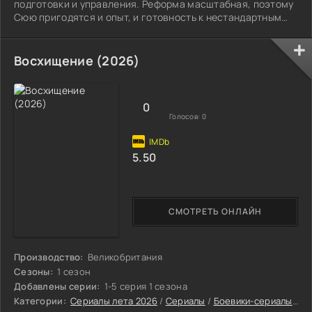
подготовки и управления. Реформа масштабная, поэтому
Сюю пригодятся и опыт, и готовность к нестандартным
решениям. Тем временем бывший командир батальона Го
Цзи Цзянь (Оу Хао) покидает военную службу. Всему
виной серьёзное происшествие на тренировках. Однако
Восхищение (2026)
Сюй Лин Цзюнь верит в Го и помогает ему вернуться. На
новом посту Го быстро доказывает, что обладает
стратегическим умом и лидерскими
0
Голосов:
0
5.50
СМОТРЕТЬ ОНЛАЙН
Производство:
Великобритания
Сезоны:
1 сезон
Добавлены серии:
1-5 серия 1 сезона
Категории:
Сериалы лета 2026
/
Сериалы
/
Боевики-сериалы
/
Др