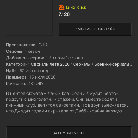
7.128
СМОТРЕТЬ ОНЛАЙН
Производство:
США
Сезоны:
1 сезон
Добавлены серии:
1-8 серия 1 сезона
Категории:
Сериалы лета 2026
/
Сериалы
/
Боевики-сериалы
/
Ко
Идёт:
52 мин эпизод
Премьера:
15 июля 2026
Качество:
4K UHD
В центре сюжета – Дебби Клейборн и Джудит Бертон,
подруги с многолетним стажем. Они вместе ходят в
книжный клуб, делятся секретами. Но вдруг выясняется,
что Джудит годами скрывала от Дебби крайне важную
деталь – она международная киллерша.
ЗАГРУЗИТЬ ЕЩЕ