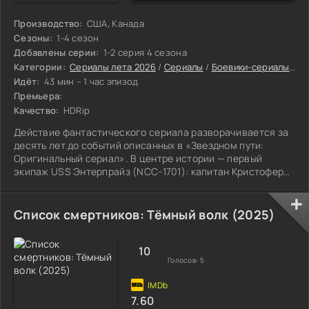
Производство:
США, Канада
Сезоны:
1-4 сезон
Добавлены серии:
1-2 серия 4 сезона
Категории:
Сериалы лета 2026
/
Сериалы
/
Боевики-сериалы
/
Пр
Идёт:
43 мин – 1 час эпизод
Премьера:
Качество:
HDRip
Действие фантастического сериала разворачивается за
десять лет до событий описанных в «Звездном пути:
Оригинальный сериал». В центре истории — первый
экипаж USS Энтерпрайз (NCC-1701): капитан Кристофер
Пайк, мистер Спок и второй пилот по прозвищу Номер
один.
Список смертников: Тёмный волк (2025)
10
Голосов:
5
7.60