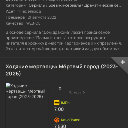
Категории:
Сериалы
/
Боевики-сериалы
/
Драматические сериалы
Идёт:
1 час эпизод
Премьера:
21 августа 2022
Качество:
WEB-DL
В основе сериала "Дом дракона" лежит грандиозное
произведение "Пламя и кровь", которое погружает
читателя в хронику династии Таргариенов и их правления.
Этот литературный шедевр, состоящий из двух объемных
томов, обещает стать неиссякаемым источником
вдохновения для многосерийного проекта. Рассказ
ведется от лица мейстера Гильдейна, ученого и историка,
Ходячие мертвецы: Мёртвый город (2023-
который, пережив эпоху безумного Эйриса, сумел
2026)
оставить нам уникальное свидетельство о судьбе этой
династии.
0
Голосов:
0
7.00
7.530