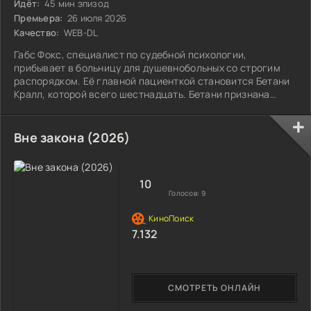
Идёт:
45 мин эпизод
Премьера:
26 июля 2026
Качество:
WEB-DL
Габс Фокс, специалист по судебной психологии,
прибывает в больницу для душевнобольных со строгим
распорядком. Её главной пациенткой становится Бетани
Кралл, которой всего шестнадцать. Бетани признана
виновной в лишении жизни собственной матери, но сама
не согласна с приговором. Девушка отдалилась от своего
отца, Леонарда, обаятельного руководителя мощного
Вне закона (2026)
религиозного течения. Бетани сообщает Габс о своём
экстрасенсорном даре — способности видеть будущее и
предугадывать природные бедствия. Что
10
Голосов:
9
7.132
СМОТРЕТЬ ОНЛАЙН