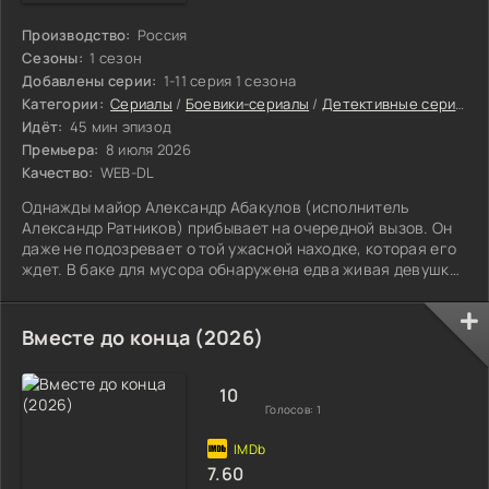
Производство:
Россия
Сезоны:
1 сезон
Добавлены серии:
1-11 серия 1 сезона
Категории:
Сериалы
/
Боевики-сериалы
/
Детективные сериалы
Идёт:
45 мин эпизод
Премьера:
8 июля 2026
Качество:
WEB-DL
Однажды майор Александр Абакулов (исполнитель
Александр Ратников) прибывает на очередной вызов. Он
даже не подозревает о той ужасной находке, которая его
ждет. В баке для мусора обнаружена едва живая девушка
с побоями. Ей девятнадцать лет. Она без сознания, в
очень тяжелом состоянии. Она умирает на глазах отца, не
доехав до больницы. Несмотря на отстранение от службы
Вместе до конца (2026)
и строжайшие запреты руководства, Абакулов в
обстановке глубокой секретности начинает личное
расследование. В ходе следствия он
10
Голосов:
1
7.60