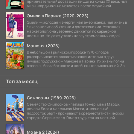
примечательный доставщик пиццы из конца XX века, чья
жизнь кардинально меняется после случайной
заморозки
Эмили в Париже (2020-2025)
Эмили — молодая и энергичная американка, чья жизнь в
Чикаго кипит событиями и достижениями. Успешная
маркетолог, она уверенно движется по карьерной
лестнице. Но даже у таких целеустремленных людей
Манюня (2026)
В небольшом армянском городке 1970-х годов
разворачивается захватывающая история о двух
лучших подружках — Манюне и Наринэ. Их жизнь полна
веселья, беззаботности и необычных приключений. За
девочками
Топ за месяц
Симпсоны (1989-2026)
Семейство Симпсонов - папаша Гомер, мама Мардж,
дочери Лиза и маленькая Мэгги, и несносный
подросток Барт - проживают в среднестатистическом
городке Спрингфилд. Гомер трудится на местной
атомной
Моана 2 (2024)