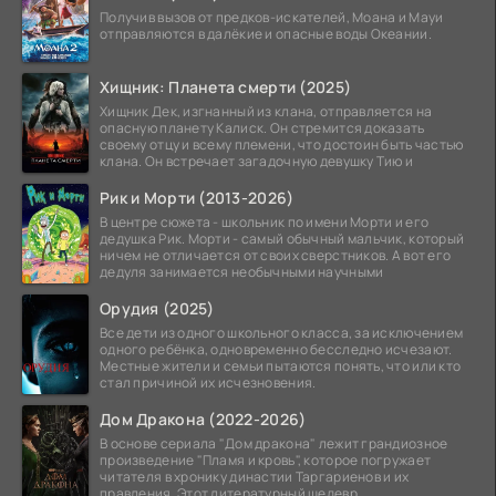
Получив вызов от предков-искателей, Моана и Мауи
отправляются в далёкие и опасные воды Океании.
Хищник: Планета смерти (2025)
Хищник Дек, изгнанный из клана, отправляется на
опасную планету Калиск. Он стремится доказать
своему отцу и всему племени, что достоин быть частью
клана. Он встречает загадочную девушку Тию и
Рик и Морти (2013-2026)
В центре сюжета - школьник по имени Морти и его
дедушка Рик. Морти - самый обычный мальчик, который
ничем не отличается от своих сверстников. А вот его
дедуля занимается необычными научными
Орудия (2025)
Все дети из одного школьного класса, за исключением
одного ребёнка, одновременно бесследно исчезают.
Местные жители и семьи пытаются понять, что или кто
стал причиной их исчезновения.
Дом Дракона (2022-2026)
В основе сериала "Дом дракона" лежит грандиозное
произведение "Пламя и кровь", которое погружает
читателя в хронику династии Таргариенов и их
правления. Этот литературный шедевр,