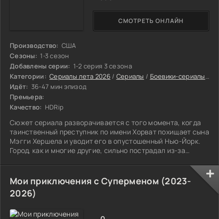
СМОТРЕТЬ ОНЛАЙН
Производство:
США
Сезоны:
1-3 сезон
Добавлены серии:
1-2 серия 3 сезона
Категории:
Сериалы лета 2026
/
Сериалы
/
Боевики-сериалы
/
Др
Идёт:
36-47 мин эпизод
Премьера:
Качество:
HDRip
Сюжет сериала разворачивается с того момента, когда
таинственный преступник по имени Хорват похищает сына
Мэгги Хершела и уводит его в опустошенный Нью-Йорк.
Город, как и многие другие, сильно пострадал из-за
начавшейся эпидемии вируса.
Мои приключения с Суперменом (2023-
2026)
0