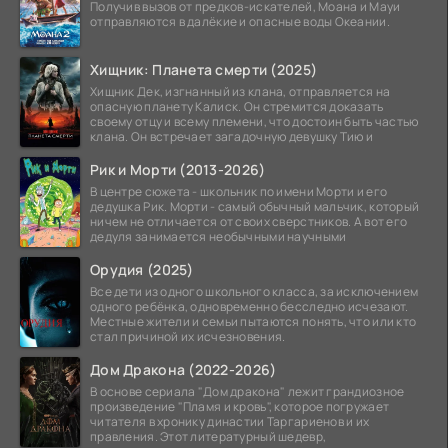
Получив вызов от предков-искателей, Моана и Мауи
отправляются в далёкие и опасные воды Океании.
Хищник: Планета смерти (2025)
Хищник Дек, изгнанный из клана, отправляется на
опасную планету Калиск. Он стремится доказать
своему отцу и всему племени, что достоин быть частью
клана. Он встречает загадочную девушку Тию и
Рик и Морти (2013-2026)
В центре сюжета - школьник по имени Морти и его
дедушка Рик. Морти - самый обычный мальчик, который
ничем не отличается от своих сверстников. А вот его
дедуля занимается необычными научными
Орудия (2025)
Все дети из одного школьного класса, за исключением
одного ребёнка, одновременно бесследно исчезают.
Местные жители и семьи пытаются понять, что или кто
стал причиной их исчезновения.
Дом Дракона (2022-2026)
В основе сериала "Дом дракона" лежит грандиозное
произведение "Пламя и кровь", которое погружает
читателя в хронику династии Таргариенов и их
правления. Этот литературный шедевр,