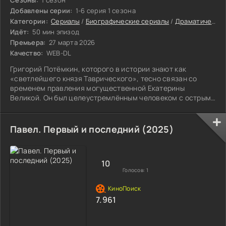
Сезоны:
1 сезон
Добавлены серии:
1-6 серия 1 сезона
Категории:
Сериалы
/
Биографические сериалы
/
Драматические сериалы
Идёт:
50 мин эпизод
Премьера:
27 марта 2026
Качество:
WEB-DL
Григорий Потёмкин, которого в истории знают как
«светлейшего князя Таврического», тесно связан со
временем правления могущественной Екатерины
Великой. Он был целеустремлённым человеком с острым
стратегическим умом.
Павел. Первый и последний (2025)
10
Голосов:
1
7.961