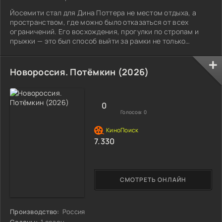
Йосемити стал для Дина Поттера не местом отдыха, а
пространством, где можно было отказаться от всех
ограничений. Его восхождения, прогулки по стропам и
прыжки — это был способ выйти за рамки не только
физических возможностей человека, но и общественных
норм. Он боролся с самой идеей «осторожности», считая
её слабостью. Однако этот постоянный вызов системе —
Новороссия. Потёмкин (2026)
правилам, здравому смыслу, даже близким людям —
приводил его к внутреннему кризису. Слава экстремала,
который ничего не боится, на самом
0
Голосов:
0
7.330
СМОТРЕТЬ ОНЛАЙН
Производство:
Россия