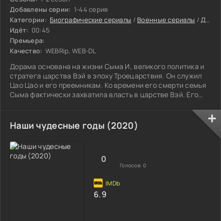
Добавлены серии:
1-44 серия
Категории:
Биографические сериалы
/
Военные сериалы
/
Драматические сериалы
Идёт:
00:45
Премьера:
Качество:
WEBRip, WEB-DL
Дорама основана на жизни Сыма И, великого политика и
стратега царства Вэй в эпоху Троецарствия. Он служил
Цао Цао и его преемникам. Ко времени его смерти семья
Сыма фактически захватила власть в царстве Вэй. Его
внук Сыма Янь, сбросив род Цао, основал империю Цзинь
и присвоил ему посмертное имя Сюань-хуанди.
Наши чудесные годы (2020)
0
Голосов:
0
6.9