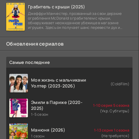
Грабитель с крыши (2025)
Джеффри Манчестер, прозванный за свои дерзкие
ограбления McDonald s грабителем с крыши,
обнаруживает неожиданное убежище в магазине
игрушек. Здесь он получает шанс перевести дух и
залечь на дно. Но
Обновления сериалов
Самые последние
Моя жизнь с мальчиками
(ColdFilm)
Уолтер (2023-2026)
Эмили в Париже (2020-
1-10 серия 5 сезона
2025)
(Укр. Субтитры)
1-5 сезон
Манюня (2026)
1-13 серия 1 сезона
(Не требуется)
1 сезон