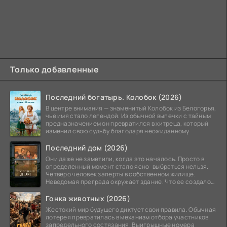
Только добавленные
Последний богатырь. Колобок (2026)
В центре внимания — знаменитый Колобок из Белогорья,
чьё имя стало легендой. Из обычной выпечки с тайным
предназначением он превратился в хитреца, который
изменил свою судьбу благодаря неожиданному
Последний дом (2026)
Они даже не заметили, когда это началось. Просто в
определенный момент стало ясно: выбраться нельзя.
Четверо человек заперты в собственном жилище.
Неведомая преграда окружает здание. Что ее создало
—
Гонка животных (2026)
Жестокий мир будущего диктует свои правила. Обычная
лотерея превратилась в механизм отбора участников
запредельного состязания. Выигрышные номера