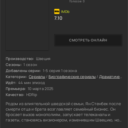
Голосов:
0
7.10
СМОТРЕТЬ ОНЛАЙН
Производство:
Швеция
Сезоны:
1 сезон
Добавлены серии:
1-5 серия 1 сезона
Категории:
Сериалы
/
Биографические сериалы
/
Драматические сериалы
Идёт:
44 мин эпизод
Премьера:
10 марта 2025
Качество:
HDRip
Родом из влиятельной шведской семьи, Ян Стенбек после
смерти отца и брата возглавляет семейный бизнес. Он
бросает вызов монополиям, запускает телеканалы и
газеты, становясь визионером, изменившим Швецию, но
ценой больших личных жертв.