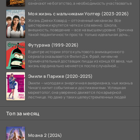
означают не богатство, а необходимость участвовать в
Моя жизнь с мальчиками Уолтер (2023-2026)
Жизнь Джеки Ховард — отточенный механизм. Все
шестеренки крутятся четко и слаженно. Школа,
внешность, поведение — все на высшем уровне. Причина
такой педантичности проста: только идеальная дочь
может
Футурама (1999-2026)
В центре истории этого культового анимационного
сериала оказывается Филип Дж. Фрай, ничем не
примечательный доставщик пиццы из конца XX века, чья
жизнь кардинально меняется после случайной
заморозки
Эмили в Париже (2020-2025)
Эмили — молодая и энергичная американка, чья жизнь в
Чикаго кипит событиями и достижениями. Успешная
маркетолог, она уверенно движется по карьерной
лестнице. Но даже у таких целеустремленных людей
Топ за месяц
Моана 2 (2024)