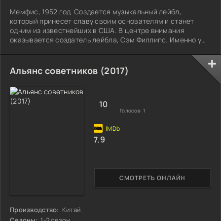
Мемфис, 1952 год. Создается музыкальный лейбл,
который принесет славу своим основателям и станет
одним из известнейших в США. В центре внимания
оказывается создатель лейбла, Сэм Филлипс. Именно у
этого человека запишут свои первые альбомы Элвис
Пресли, Джонни Кэш, Джерри Ли Льюис и Карл Перкинс.
Сериал рассказывает о прошлом целого музыкального
Альянс советников (2017)
направления, которое стало безумно популярным среди
слушателей всех возрастов и взглядов.
10
Голосов:
1
7.9
СМОТРЕТЬ ОНЛАЙН
Производство:
Китай
Сезоны:
1-2 сезон