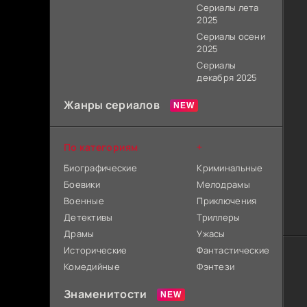
Сериалы лета
2025
Сериалы осени
2025
Сериалы
декабря 2025
Жанры сериалов
По категориям
+
Биографические
Криминальные
Боевики
Мелодрамы
Военные
Приключения
Детективы
Триллеры
Драмы
Ужасы
Исторические
Фантастические
Комедийные
Фэнтези
Знаменитости