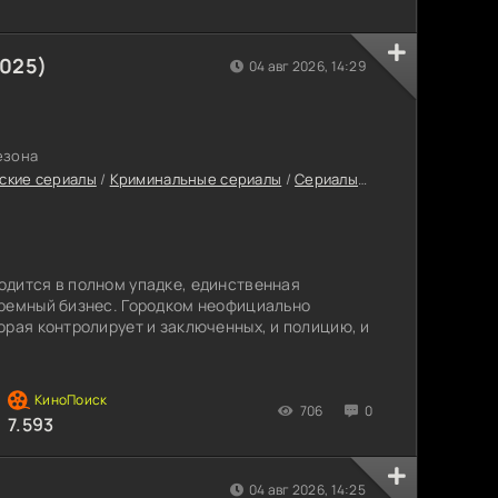
2025)
04 авг 2026, 14:29
езона
ские сериалы
/
Криминальные сериалы
/
Сериалы-триллеры
/
Сериа
одится в полном упадке, единственная
юремный бизнес. Городком неофициально
орая контролирует и заключенных, и полицию, и
706
0
7.593
04 авг 2026, 14:25