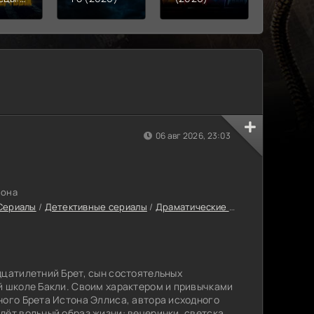
ый
(2021-
-
06 авг 2026, 23:03
зона
Сериалы
/
Детективные сериалы
/
Драматические сериалы
/
Кримина
дцатилетний Брет, сын состоятельных
й школе Бакли. Своим характером и привычками
ного Брета Истона Эллиса, автора исходного
дёт вольный образ жизни: вечеринки, светская