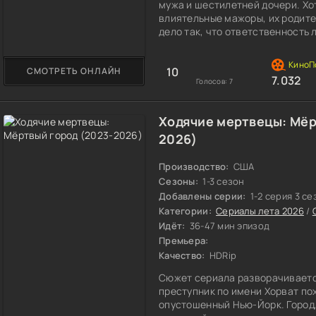
мужа и шестилетней дочери. Хо
влиятельные мажоры, их родите
дело так, что ответственность
10
СМОТРЕТЬ ОНЛАЙН
7.032
Голосов:
7
Ходячие мертвецы: Мёр
2026)
Производство:
США
Сезоны:
1-3 сезон
Добавлены серии:
1-2 серия 3 се
Категории:
Сериалы лета 2026
/
Идёт:
36-47 мин эпизод
Премьера:
Качество:
HDRip
Сюжет сериала разворачиваетс
преступник по имени Хорват по
опустошенный Нью-Йорк. Город, 