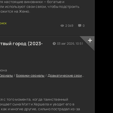
тя настоящие виновники — богатые и
ли используют свои связи, чтобы подстроить
 ложится на Женю.
2 049
0
твый город (2023-
03 авг 2026, 10:51
зона
Сериалы
/
Боевики-сериалы
/
Драматические сериалы
/
Приключенче
я с того момента, когда таинственный
хищает сына Мэгги Хершела и уводит его в
как и многие другие, сильно пострадал из-за