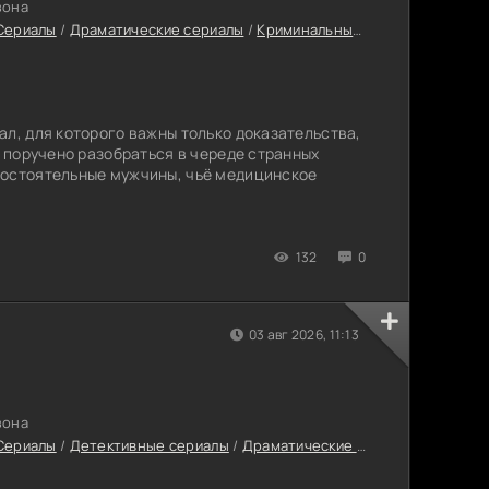
зона
Сериалы
/
Драматические сериалы
/
Криминальные сериалы
/
Сериа
ал, для которого важны только доказательства,
й поручено разобраться в череде странных
состоятельные мужчины, чьё медицинское
132
0
03 авг 2026, 11:13
зона
Сериалы
/
Детективные сериалы
/
Драматические сериалы
/
Сериал