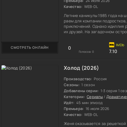
Премьера:
24 июля 2026
Качество:
WEB-DL
Летние каникулы 1985 года на 
раем для компании подростков,
приключений. Однако идиллия р
их друзей. На загадочном остр
русалкой, чье появление пробу
ног на голову. То, что начинал
0
СМОТРЕТЬ ОНЛАЙН
смертельно опасной игрой, в к
7.10
Голосов:
0
Холод (2026)
Производство:
Россия
Сезоны:
1 сезон
Добавлены серии:
1-3 серия 1 се
Категории:
Сериалы
/
Драматиче
Идёт:
45 мин эпизод
Премьера:
16 июля 2026
Качество:
WEB-DL
Женя оказывается за решеткой 