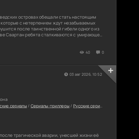
шведских островах обещали стать настоящим
 которые с нетерпением ждут незабываемых
ушится после таинственной гибели одного из
ове Свартан ребята сталкиваются с умирающей
ждает древние силы и переворачивает их мир с
ось как беззаботное лето, быстро оборачивается
оторой судьбы друзей оказываются
40
0
03 авг 2026, 10:52
зона
ские сериалы
/
Сериалы-триллеры
/
Русские сериалы
/
Сериалы 202
после трагической аварии, унесшей жизни её