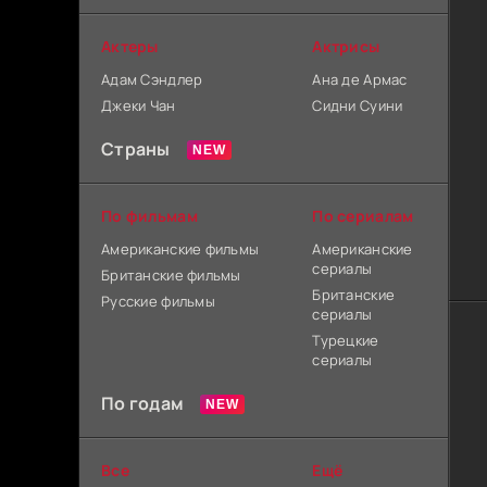
Актеры
Актрисы
Адам Сэндлер
Ана де Армас
Джеки Чан
Сидни Суини
Страны
По фильмам
По сериалам
Американские фильмы
Американские
сериалы
Британские фильмы
Британские
Русские фильмы
сериалы
Турецкие
сериалы
По годам
Все
Ещё