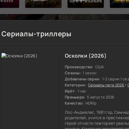
(2026)
Мёртв
город
(2023
2026)
Сериалы-триллеры
Осколки (2026)
Производство:
США
Сезоны:
1 сезон
Добавлены серии:
1-2 серия 1 се
Категории:
Сериалы лета 2026
/
Идёт:
1 час
Премьера:
5 августа 2026
Качество:
HDRip
Лос-Анджелес, 1981 год. Семна
родителей, учится в престижно
герой отчасти повторяет реаль
романа. Компания приятелей ве