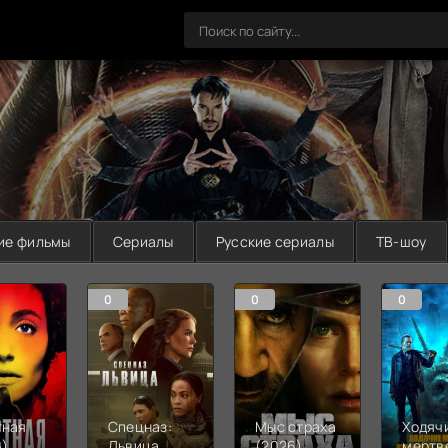
ие фильмы
Сериалы
Русские сериалы
ТВ-шоу
0
0
0
тная
Спецназ:
Мыс страха
Ходяч
6)
Львица
(2026)
мертв