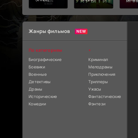
Жанры фильмов
По категориям
+
Биографические
Криминал
Боевики
Мелодрамы
Военные
Приключения
Детективы
Триллеры
Драмы
Ужасы
Исторические
Фантастические
Комедии
Фэнтези