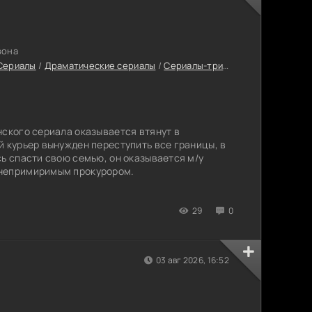
зона
Сериалы
/
Драматические сериалы
/
Сериалы-триллеры
/
Сериалы 2
нского сериала оказывается втянут в
й курьер вынужден переступить все границы, в
сь спасти свою семью, он оказывается м/у
 непримиримым прокурором.
29
0
03 авг 2026, 16:52