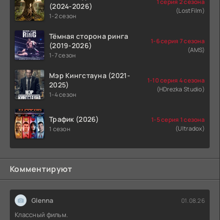
1 серия 2 сезона
(2024-2026)
(LostFilm)
1-2 сезон
Тёмная сторона ринга
1-6 серия 7 сезона
(2019-2026)
(AMS)
1-7 сезон
Мэр Кингстауна (2021-
1-10 серия 4 сезона
2025)
(HDrezka Studio)
1-4 сезон
Трафик (2026)
1-5 серия 1 сезона
(Ultradox)
1 сезон
Комментируют
Glenna
01.08.26
Классный фильм.