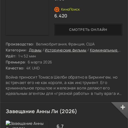
6.420
СМОТРЕТЬ ОНЛАЙН
Производство:
Великобритания, Франция, США
Категории:
Драмы
/
Исторические фильмы
/
Криминальные фильмы
Идёт:
1 ч 52 мин
Премьера:
6 марта 2026
Качество:
4K UHD
Война приносит Томаса Шелби обратно в Бирмингем, но
встречает его не как короля, а как инструмент. Его
криминальное прошлое и железная воля делают его
идеальным агентом для «грязной работы» в тылу врага и
за его линией. Он погружается в теневое
противостояние, где информация ценится выше пуль.
Завещание Анны Ли (2026)
6.7