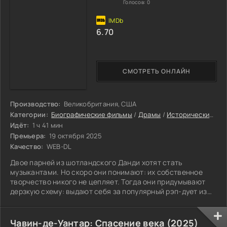
Голосов:
0
6.70
СМОТРЕТЬ ОНЛАЙН
Производство:
Великобритания, США
Категории:
Биографические фильмы
/
Драмы
/
Исторические фильмы
Идёт:
1 ч 41 мин
Премьера:
19 октября 2025
Качество:
WEB-DL
Двое парней из шотландского Данди хотят стать
музыкантами. Но скоро они понимают: их собственное
творчество никого не цепляет. Тогда они придумывают
дерзкую схему: выдают себя за популярный рэп-дует из
Калифорнии и умудряются заставить всю музыкальную
индустрию поверить в этот спектакль. Они заключают
сделку, становятся известными и даже появляются на
Чавин-де-Уантар: Спасение века (2025)