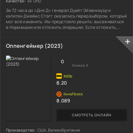
Качество:
4K UHD
За 72 часа до «Дня Д» генерал Дуайт Эйзенхауэр и
капитан Джеймс Стагг оказались перед выбором, который
мог всё изменить. Им предстояло решить: высаживаться
в Нормандии или отложить операцию. Если отложить,
можно было упустить момент, важный для всей войны.
Ошибка грозила большими потерями. Главным врагом в
эти дни стала не немецкая армия, а погода. Сводки
Оппенгеймер (2023)
приходили одна за другой, прогнозы противоречили друг
другу. Времени на раздумья почти не осталось.
Эйзенхауэру и Стаггу пришлось взвешивать
0
Голосов:
0
8.20
8.089
СМОТРЕТЬ ОНЛАЙН
Производство:
США, Великобритания