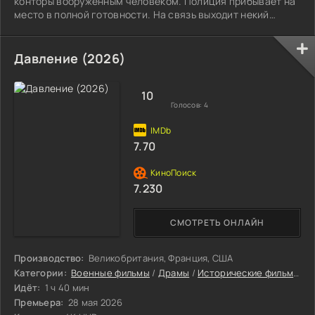
конторы вооруженным человеком. Полиция прибывает на
место в полной готовности. На связь выходит некий
Энтони Киритсис, рабочий.
Давление (2026)
10
Голосов:
4
7.70
7.230
СМОТРЕТЬ ОНЛАЙН
Производство:
Великобритания, Франция, США
Категории:
Военные фильмы
/
Драмы
/
Исторические фильмы
/
Ф
Идёт:
1 ч 40 мин
Премьера:
28 мая 2026