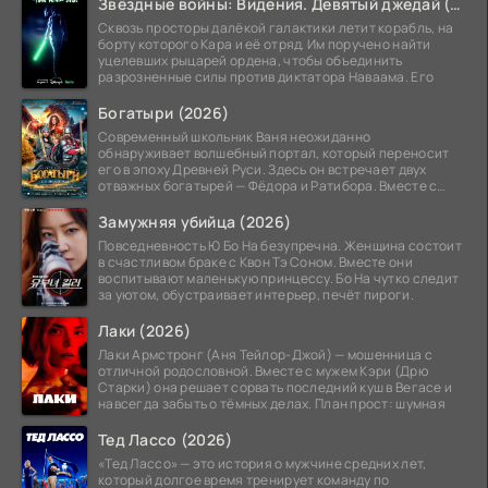
Звёздные войны: Видения. Девятый джедай (2026)
Сквозь просторы далёкой галактики летит корабль, на
борту которого Кара и её отряд. Им поручено найти
уцелевших рыцарей ордена, чтобы объединить
разрозненные силы против диктатора Наваама. Его
Богатыри (2026)
Современный школьник Ваня неожиданно
обнаруживает волшебный портал, который переносит
его в эпоху Древней Руси. Здесь он встречает двух
отважных богатырей — Фёдора и Ратибора. Вместе с
ними Ване
Замужняя убийца (2026)
Повседневность Ю Бо На безупречна. Женщина состоит
в счастливом браке с Квон Тэ Соном. Вместе они
воспитывают маленькую принцессу. Бо На чутко следит
за уютом, обустраивает интерьер, печёт пироги.
Лаки (2026)
Лаки Армстронг (Аня Тейлор-Джой) — мошенница с
отличной родословной. Вместе с мужем Кэри (Дрю
Старки) она решает сорвать последний куш в Вегасе и
навсегда забыть о тёмных делах. План прост: шумная
Тед Лассо (2026)
«Тед Лассо» — это история о мужчине средних лет,
который долгое время тренирует команду по