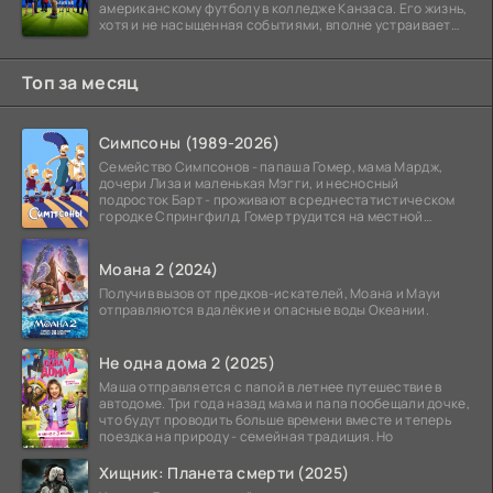
американскому футболу в колледже Канзаса. Его жизнь,
хотя и не насыщенная событиями, вполне устраивает
его:
Топ за месяц
Симпсоны (1989-2026)
Семейство Симпсонов - папаша Гомер, мама Мардж,
дочери Лиза и маленькая Мэгги, и несносный
подросток Барт - проживают в среднестатистическом
городке Спрингфилд. Гомер трудится на местной
атомной
Моана 2 (2024)
Получив вызов от предков-искателей, Моана и Мауи
отправляются в далёкие и опасные воды Океании.
Не одна дома 2 (2025)
Маша отправляется с папой в летнее путешествие в
автодоме. Три года назад мама и папа пообещали дочке,
что будут проводить больше времени вместе и теперь
поездка на природу - семейная традиция. Но
Хищник: Планета смерти (2025)