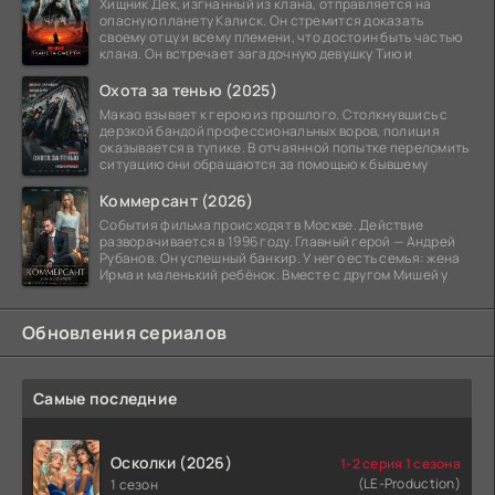
Хищник Дек, изгнанный из клана, отправляется на
опасную планету Калиск. Он стремится доказать
своему отцу и всему племени, что достоин быть частью
клана. Он встречает загадочную девушку Тию и
Охота за тенью (2025)
Макао взывает к герою из прошлого. Столкнувшись с
дерзкой бандой профессиональных воров, полиция
оказывается в тупике. В отчаянной попытке переломить
ситуацию они обращаются за помощью к бывшему
Коммерсант (2026)
События фильма происходят в Москве. Действие
разворачивается в 1996 году. Главный герой — Андрей
Рубанов. Он успешный банкир. У него есть семья: жена
Ирма и маленький ребёнок. Вместе с другом Мишей у
Обновления сериалов
Самые последние
Осколки (2026)
1-2 серия 1 сезона
(LE-Production)
1 сезон