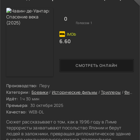
MTV. Но чем громче их выдуманный успех, тем сложнее
утаивать правду: ложь не может длиться бесконечно. Как
долго они смогут притворяться другими,
0
Голосов:
1
6.60
СМОТРЕТЬ ОНЛАЙН
Производство:
Перу
Категории:
Боевики
/
Исторические фильмы
/
Триллеры
/
Фильмы
Идёт:
1 ч 30 мин
Премьера:
30 октября 2025
Качество:
WEB-DL
Сюжет рассказывает о том, как в 1996 году в Лиме
террористы захватывают посольство Японии и берут
людей в заложники, превращая дипломатическое здание
в центр международного кризиса. Напряжённое