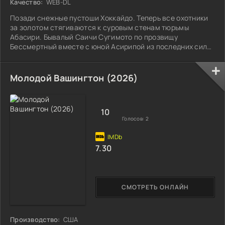
Качество:
WEB-DL
Позади снежные пустоши Хоккайдо. Теперь все охотники
за золотом стягиваются к суровым стенам тюрьмы
Абасири. Бывалый Саичи Сугимото по прозвищу
Бессмертный вместе с юной Асирипой из последних сил
рвутся вперёд, чтобы обойти конкурентов. Вокруг хаос. За
татуированной картой, которую срезали с беглых
каторжников, идёт безжалостная погоня. С одной
Молодой Вашингтон (2026)
стороны давят солдаты безумного лейтенанта Цуруми, с
другой — недобитые самураи-повстанцы под началом
Хидзикаты. Вчерашние союзники становятся
10
Голосов:
2
7.30
СМОТРЕТЬ ОНЛАЙН
Производство:
США