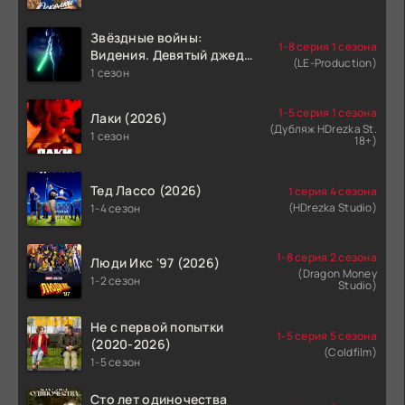
Звёздные войны:
1-8 серия 1 сезона
Видения. Девятый джедай
(LE-Production)
(2026)
1 сезон
1-5 серия 1 сезона
Лаки (2026)
(Дубляж HDrezka St.
1 сезон
18+)
Тед Лассо (2026)
1 серия 4 сезона
(HDrezka Studio)
1-4 сезон
1-8 серия 2 сезона
Люди Икс '97 (2026)
(Dragon Money
1-2 сезон
Studio)
Не с первой попытки
1-5 серия 5 сезона
(2020-2026)
(Coldfilm)
1-5 сезон
Сто лет одиночества