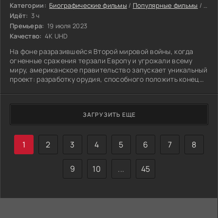
Категории:
Биографические фильмы
/
Популярные фильмы
/
Дра
Идёт:
3 ч
Премьера:
19 июля 2023
Качество:
4K UHD
На фоне разразившейся Второй мировой войны, когда
огненные сражения терзали Европу и угрожали всему
миру, американское правительство запускает уникальный
проект: разработку орудия, способного положить конец
глобальному конфликту одним мощным ударом.
ЗАГРУЗИТЬ ЕЩЕ
1
2
3
4
5
6
7
8
9
10
...
45