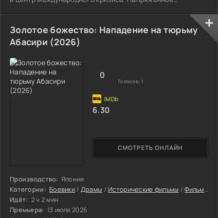
противостояние длится 126 дней, и за это время страх,
ожидание и политическое давление становятся частью
ежедневной борьбы. Пока заложники надеются на
Золотое божество: Нападение на тюрьму
спасение, перуанский спецназ тайно готовит дерзкую
Абасири (2026)
операцию, где любая ошибка может стоить десятков
жизней. Этот план должен войти в историю как один из
0
Голосов:
1
6.30
СМОТРЕТЬ ОНЛАЙН
Производство:
Япония
Категории:
Боевики
/
Драмы
/
Исторические фильмы
/
Фильмы-приключения
Идёт:
2 ч 2 мин
Премьера:
13 июля 2026