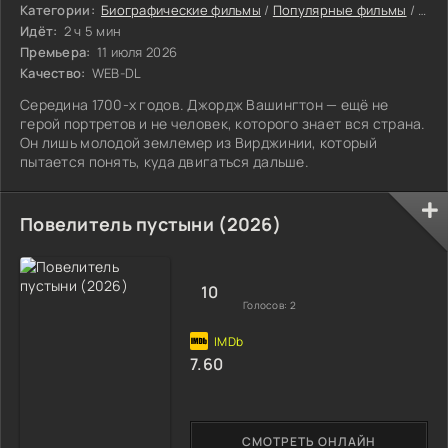
Категории:
Биографические фильмы
/
Популярные фильмы
/
Ист
Идёт:
2 ч 5 мин
Премьера:
11 июля 2026
Качество:
WEB-DL
Середина 1700-х годов. Джордж Вашингтон — ещё не
герой портретов и не человек, которого знает вся страна.
Он лишь молодой землемер из Вирджинии, который
пытается понять, куда двигаться дальше.
Повелитель пустыни (2026)
10
Голосов:
2
7.60
СМОТРЕТЬ ОНЛАЙН