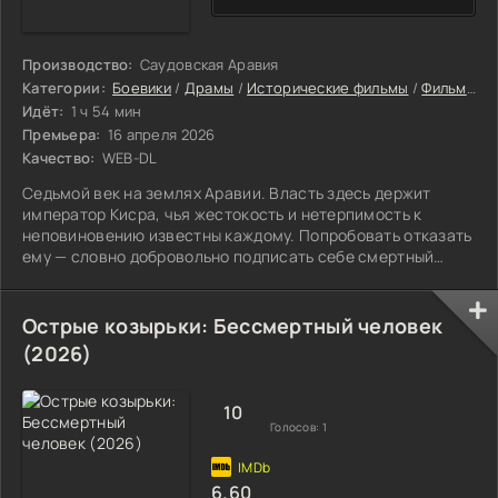
Производство:
Саудовская Аравия
Категории:
Боевики
/
Драмы
/
Исторические фильмы
/
Фильмы
/
Идёт:
1 ч 54 мин
Премьера:
16 апреля 2026
Качество:
WEB-DL
Седьмой век на землях Аравии. Власть здесь держит
император Кисра, чья жестокость и нетерпимость к
неповиновению известны каждому. Попробовать отказать
ему — словно добровольно подписать себе смертный
приговор.
Острые козырьки: Бессмертный человек
(2026)
10
Голосов:
1
6.60