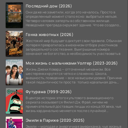
Последний дом (2026)
Они даже не заметили, когда это началось. Просто в
определенный момент стало ясно: выбраться нельзя.
Четверо человек заперты в собственном жилище.
Неведомая преграда окружает здание. Что ее создало
—
Гонка животных (2026)
Жестокий мир будущего диктует свои правила. Обычная
лотерея превратилась в механизм отбора участников
запредельного состязания. Выигрышные номера
означают не богатство, а необходимость участвовать в
Моя жизнь с мальчиками Уолтер (2023-2026)
Жизнь Джеки Ховард — отточенный механизм. Все
шестеренки крутятся четко и слаженно. Школа,
внешность, поведение — все на высшем уровне. Причина
такой педантичности проста: только идеальная дочь
может
Футурама (1999-2026)
В центре истории этого культового анимационного
сериала оказывается Филип Дж. Фрай, ничем не
примечательный доставщик пиццы из конца XX века, чья
жизнь кардинально меняется после случайной
заморозки
Эмили в Париже (2020-2025)
Эмили — молодая и энергичная американка, чья жизнь в