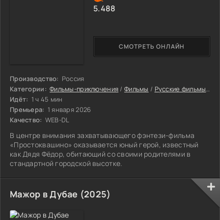
5.488
СМОТРЕТЬ ОНЛАЙН
Производство:
Россия
Категории:
Фильмы-приключения
/
Фильмы
/
Русские фильмы
/
Се
Идёт:
1 ч 45 мин
Премьера:
1 января 2026
Качество:
WEB-DL
В центре внимания захватывающего фэнтези-фильма
«Простоквашино» оказывается юный герой, известный
как Дядя Фёдор, обитающий со своими родителями в
стандартной городской высотке.
Мажор в Дубае (2025)