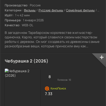
Производство:
Россия
Категории:
Фильмы
/
Русские фильмы
/
Семейные фильмы
/
Русс
Идёт:
1 ч 42 мин
Премьера:
1 января 2026
Качество:
WEB-DL
В загадочном Тарабарском королевстве жил мастер-
одиночка, Карло, который славился своим мастерством
работы с деревом. Он мог создавать из древесины самые
разнообразные вещи, которые приносили ему как
удобство, так и хороший доход.
Чебурашка 2 (2026)
8
Голосов:
10
7.33