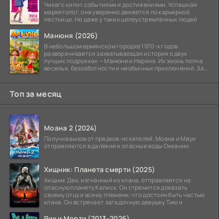
Чикаго кипит событиями и достижениями. Успешная
маркетолог, она уверенно движется по карьерной
лестнице. Но даже у таких целеустремленных людей
Манюня (2026)
В небольшом армянском городке 1970-х годов
разворачивается захватывающая история о двух
лучших подружках — Манюне и Наринэ. Их жизнь полна
веселья, беззаботности и необычных приключений. За
девочками
Топ за месяц
Моана 2 (2024)
Получив вызов от предков-искателей, Моана и Мауи
отправляются в далёкие и опасные воды Океании.
Хищник: Планета смерти (2025)
Хищник Дек, изгнанный из клана, отправляется на
опасную планету Калиск. Он стремится доказать
своему отцу и всему племени, что достоин быть частью
клана. Он встречает загадочную девушку Тию и
Рик и Морти (2013-2026)