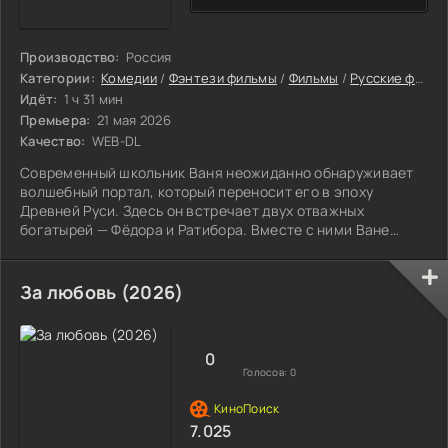
Производство:
Россия
Категории:
Комедии
/
Фэнтези фильмы
/
Фильмы
/
Русские фильмы
Идёт:
1 ч 31 мин
Премьера:
21 мая 2026
Качество:
WEB-DL
Современный школьник Ваня неожиданно обнаруживает
волшебный портал, который переносит его в эпоху
Древней Руси. Здесь он встречает двух отважных
богатырей — Фёдора и Ратибора. Вместе с ними Ване
предстоит отправиться в захватывающее приключение,
чтобы вернуться в свой мир и найти волшебные
артефакты. Их цель — остановить злую волшебницу
За любовь (2026)
Гордею, которая хочет использовать эти артефакты для
пробуждения древнего зла.
0
Голосов:
0
7.025