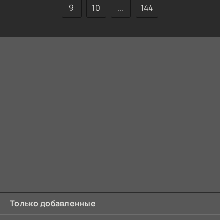
9
10
...
144
Только добавленные