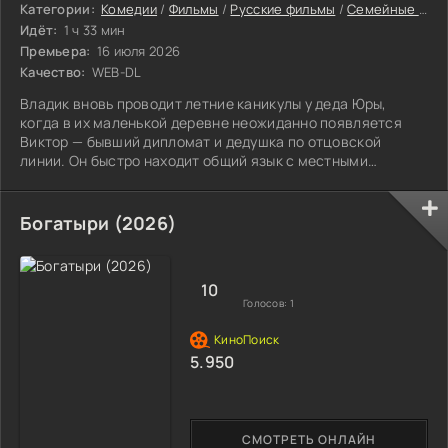
Категории:
Комедии
/
Фильмы
/
Русские фильмы
/
Семейные фильмы
Идёт:
1 ч 33 мин
Премьера:
16 июля 2026
Качество:
WEB-DL
Владик вновь проводит летние каникулы у деда Юры,
когда в их маленькой деревне неожиданно появляется
Виктор — бывший дипломат и дедушка по отцовской
линии. Он быстро находит общий язык с местными
жителями, щедро одаривает внука дорогими подарками и
увлекает его захватывающими рассказами о своих
путешествиях по всему свету. Однако между дедушками
Богатыри (2026)
начинается настоящая борьба за внимание Владислава —
от язвительных шуток до открытых стычек. Дед Юра
ощущает, что теряет почву под ногами, но когда из
10
Голосов:
1
5.950
СМОТРЕТЬ ОНЛАЙН