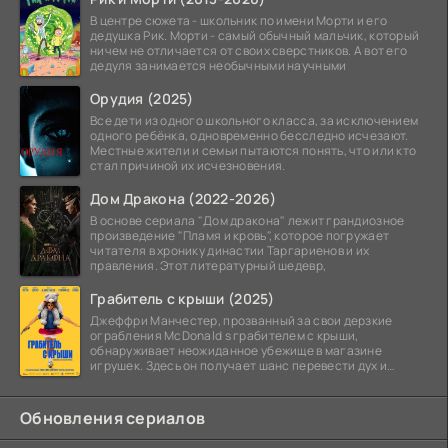
В центре сюжета - школьник по имени Морти и его
дедушка Рик. Морти - самый обычный мальчик, который
ничем не отличается от своих сверстников. А вот его
дедуля занимается необычными научными
Орудия (2025)
Все дети из одного школьного класса, за исключением
одного ребёнка, одновременно бесследно исчезают.
Местные жители и семьи пытаются понять, что или кто
стал причиной их исчезновения.
Дом Дракона (2022-2026)
В основе сериала "Дом дракона" лежит грандиозное
произведение "Пламя и кровь", которое погружает
читателя в хронику династии Таргариенов и их
правления. Этот литературный шедевр,
Грабитель с крыши (2025)
Джеффри Манчестер, прозванный за свои дерзкие
ограбления McDonald s грабителем с крыши,
обнаруживает неожиданное убежище в магазине
игрушек. Здесь он получает шанс перевести дух и
залечь на дно. Но
Обновления сериалов