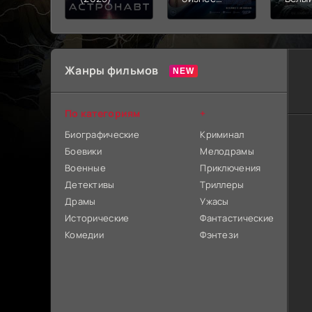
(2026)
кроли
убий
(202
Жанры фильмов
По категориям
+
Биографические
Криминал
Боевики
Мелодрамы
Военные
Приключения
Детективы
Триллеры
Драмы
Ужасы
Исторические
Фантастические
Комедии
Фэнтези