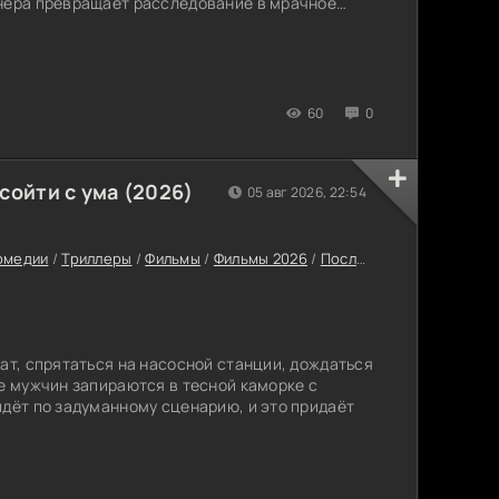
анера превращает расследование в мрачное
60
0
сойти с ума (2026)
05 авг 2026, 22:54
омедии
/
Триллеры
/
Фильмы
/
Фильмы 2026
/
Последние фильмы 2026
мат, спрятаться на насосной станции, дождаться
ое мужчин запираются в тесной каморке с
идёт по задуманному сценарию, и это придаёт