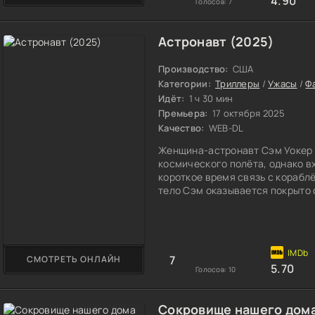
4.90
Голосов:
7
Астронавт (2025)
Производство:
США
Категории:
Триллеры
/
Ужасы
/
Ф
Идёт:
1 ч 30 мин
Премьера:
17 октября 2025
Качество:
WEB-DL
Женщина-астронавт Сэм Уокер 
космического полёта, однако вх
короткое время связь с корабл
тело Сэм оказывается покрыто 
спускаемый аппарат приводняе
на карантин в роскошном и изо
наблюдением генерала Уильяма 
что её
7
СМОТРЕТЬ ОНЛАЙН
5.70
Голосов:
10
Сокровище нашего дома