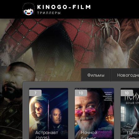
KINOGO-FILM
ТРИЛЛЕРЫ
Фильмы
Новогодн
7
10
10
Астронавт
Ночной
Психо
(2025)
бизнес
Белы