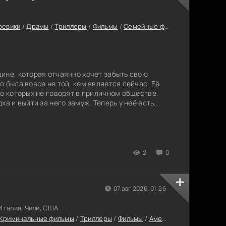
оевики
/
Драмы
/
Триллеры
/
Фильмы
/
Семейные фильмы
/
Фильмы 20
ине, которая отчаянно хочет забыть свою
 была вовсе не той, кем является сейчас. Её
 о которых не говорят в приличном обществе.
ха и выйти за него замуж. Теперь у неё есть
2
0
07 авг 2026, 01:26
Италия, Чили, США
Криминальные фильмы
/
Триллеры
/
Фильмы
/
Американские фильмы