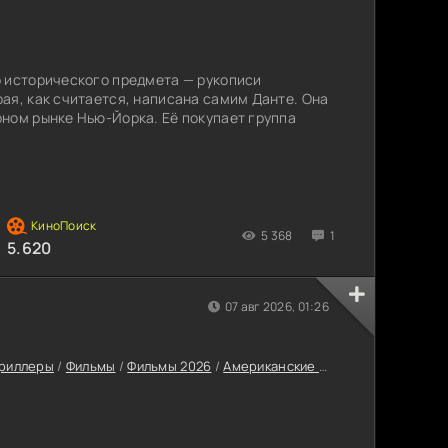
о исторического предмета — рукописи
ая, как считается, написана самим Данте. Она
ном рынке Нью-Йорка. Её покупает группа
5 368
1
5.620
07 авг 2026, 01:26
риллеры
/
Фильмы
/
Фильмы 2026
/
Американские фильмы
/
Последни