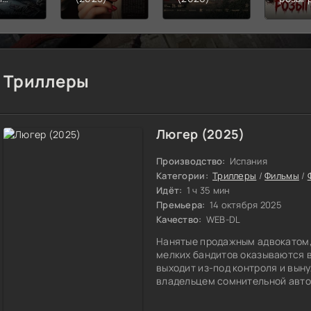
к-
(2026
ца
6)
Триллеры
Люгер (2025)
Производство:
Испания
Категории:
Триллеры
/
Фильмы
/
Идёт:
1 ч 35 мин
Премьера:
14 октября 2025
Качество:
WEB-DL
Нанятые продажным адвокатом,
мелких бандитов оказываются в
выходит из-под контроля и выну
владельцем сомнительной авто