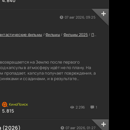
4.840
07 авг 2026, 09:25
антастические фильмы
/
Фильмы
/
Фильмы 2025
/
Последние фильмы 2025
возвращается на Землю после первого
од капсулы в атмосферу идёт не по плану. На
ём пропадает, капсула получает повреждения, а
синяками и ссадинами, и в результате
тся посреди океана. Сэм спасают и помещают
лированном лесном особняке в Вирджинии под
Харриса, её приёмного отца. Сэм замечает,
2 296
1
5.815
 (2026)
07 авг 2026, 01:27