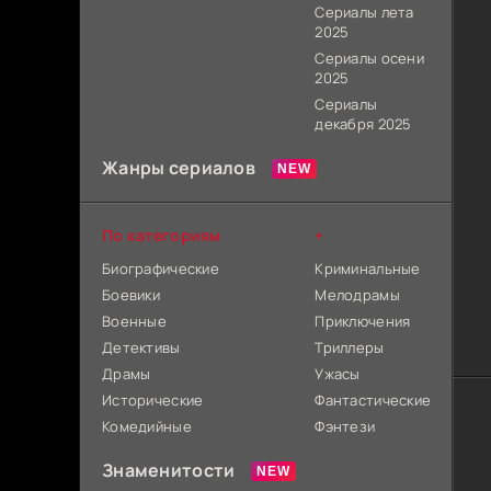
Сериалы лета
2025
Сериалы осени
2025
Сериалы
декабря 2025
Жанры сериалов
По категориям
+
Биографические
Криминальные
Боевики
Мелодрамы
Военные
Приключения
Детективы
Триллеры
Драмы
Ужасы
Исторические
Фантастические
Комедийные
Фэнтези
Знаменитости