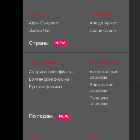
Актеры
Актрисы
Адам Сэндлер
Ана де Армас
Джеки Чан
Сидни Суини
Страны
По фильмам
По сериалам
Американские фильмы
Американские
сериалы
Британские фильмы
Британские
Русские фильмы
сериалы
Турецкие
сериалы
По годам
Все
Ещё