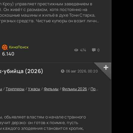
л Кроу) управляет престижным заведением в
. Он живёт с размахом, хотя постоянно на
роскошные машины и жильё в духе Тони Старка,
рязных средств. Чистые купюры он возит лично
кость. Всё рушится, когда его грабит
арон Пол), которым управляет нечестный
ым поступком Джефф тянет на дно себя и
474
0
6.140
к-убийца (2026)
06 авг 2026, 00:20
ы
/
Триллеры
/
Ужасы
/
Фильмы
/
Фильмы 2026
/
Последние фильмы 2026
, объявляет властям о начале странного
учит дерзко: он готов к поимке, пусть
 каждого злодеяния становится кролик,