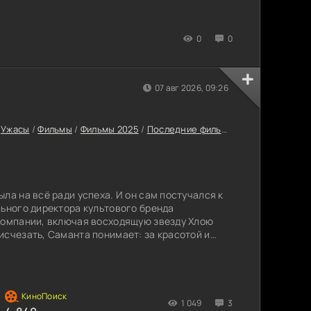
0
0
07 авг 2026, 09:26
/
Ужасы
/
Фильмы
/
Фильмы 2025
/
Последние фильмы 2025
/
Фильмы о
ла на всё ради успеха. И он сам постучался к
льного директора культового бренда
компании, включая восходящую звезду Хлою
исчезать, Саманта понимает: за красотой и
ечто поистине ужасающее.
1 049
3