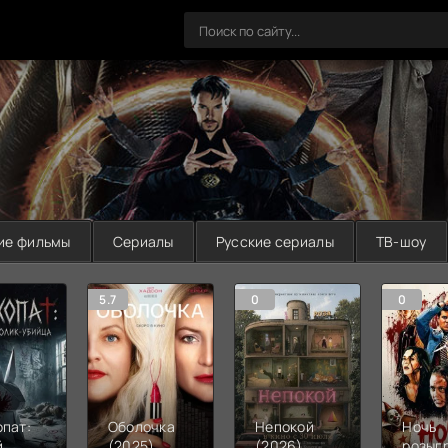
ие фильмы
Сериалы
Русские сериалы
ТВ-шоу
5.7
0
0
пат:
Оболочка
Непокой
Ночь
й
(2025)
(2026)
розыг