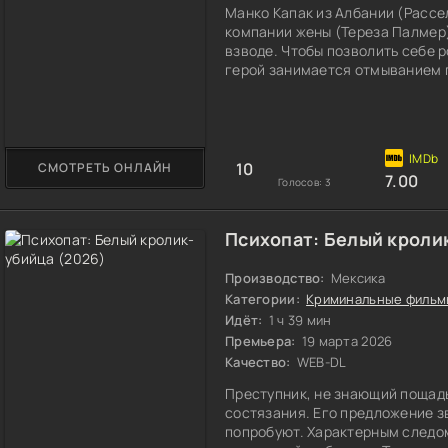
Манко Капак из Албании (Рассе
компании жены (Тереза Палмер)
взводе. Чтобы позволить себе 
герой занимается отмыванием г
и сбрасывает в специальную ём
отчаявшийся учитель Джефф (А
полицейский. Этим необдуманн
навлекает
10
СМОТРЕТЬ ОНЛАЙН
7.00
Голосов:
3
Психопат: Белый кроли
Производство:
Мексика
Категории:
Криминальные фильм
Идёт:
1 ч 39 мин
Премьера:
19 марта 2026
Качество:
WEB-DL
Преступник, не знающий пощады
состязания. Его предложение зв
попробуют. Характерным следом