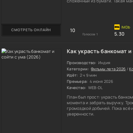
сложенный из бумаги. Такая м
развлечение.
10
СМОТРЕТЬ ОНЛАЙН
5.30
Голосов:
1
Как украсть банкомат и 
Производство:
Индия
Категории:
Фильмы лета 2026
/
К
Идёт:
2 ч 9 мин
Премьера:
4 июня 2026
Качество:
WEB-DL
План был прост: украсть банко
момента и забрать выручку. Тр
громоздкой добычей. Пока всё 
уверенности.