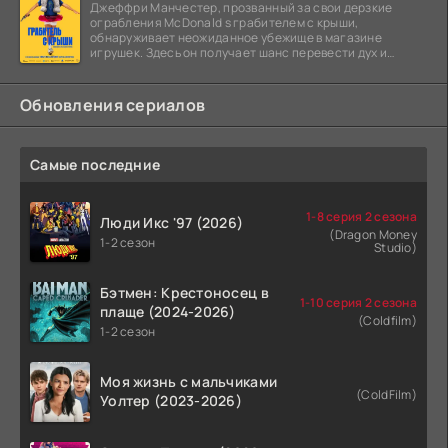
Джеффри Манчестер, прозванный за свои дерзкие
ограбления McDonald s грабителем с крыши,
обнаруживает неожиданное убежище в магазине
игрушек. Здесь он получает шанс перевести дух и
залечь на дно. Но
Обновления сериалов
Самые последние
1-8 серия 2 сезона
Люди Икс '97 (2026)
(Dragon Money
1-2 сезон
Studio)
Бэтмен: Крестоносец в
1-10 серия 2 сезона
плаще (2024-2026)
(Coldfilm)
1-2 сезон
Моя жизнь с мальчиками
(ColdFilm)
Уолтер (2023-2026)