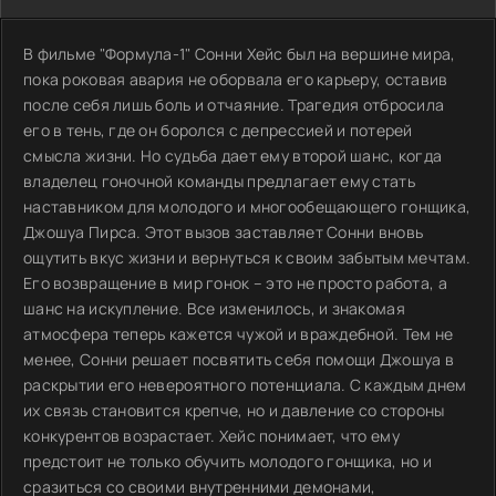
В фильме "Формула-1" Сонни Хейс был на вершине мира,
пока роковая авария не оборвала его карьеру, оставив
после себя лишь боль и отчаяние. Трагедия отбросила
его в тень, где он боролся с депрессией и потерей
смысла жизни. Но судьба дает ему второй шанс, когда
владелец гоночной команды предлагает ему стать
наставником для молодого и многообещающего гонщика,
Джошуа Пирса. Этот вызов заставляет Сонни вновь
ощутить вкус жизни и вернуться к своим забытым мечтам.
Его возвращение в мир гонок – это не просто работа, а
шанс на искупление. Все изменилось, и знакомая
атмосфера теперь кажется чужой и враждебной. Тем не
менее, Сонни решает посвятить себя помощи Джошуа в
раскрытии его невероятного потенциала. С каждым днем
их связь становится крепче, но и давление со стороны
конкурентов возрастает. Хейс понимает, что ему
предстоит не только обучить молодого гонщика, но и
сразиться со своими внутренними демонами,