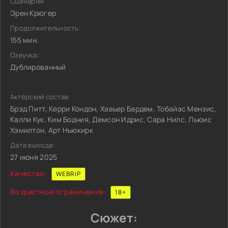
Сценарий:
Эрен Крюгер
Продолжительность:
155 мин.
Озвучка:
Дублированный
Актёрский состав:
Брэд Питт, Керри Кондон, Хавьер Бардем, Тобайас Мензис,
Калли Кук, Ким Бодния, Демсон Идрис, Сара Нилс, Льюис
Хэмилтон, Арт Ньюкирк
Дата выхода:
27 июня 2025
Качество:
WEBRIP
Возрастное ограничение:
18+
Сюжет: