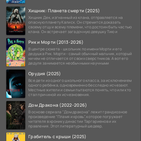
Хищник: Планета смерти (2025)
Хищник Дек, изгнанный из клана, отправляется на
опасную планету Калиск. Он стремится доказать
своему отцу и всему племени, что достоин быть частью
клана. Он встречает загадочную девушку Тию и
Рик и Морти (2013-2026)
В центре сюжета - школьник по имени Морти и его
дедушка Рик. Морти - самый обычный мальчик, который
ничем не отличается от своих сверстников. А вот его
дедуля занимается необычными научными
Орудия (2025)
Все дети из одного школьного класса, за исключением
одного ребёнка, одновременно бесследно исчезают.
Местные жители и семьи пытаются понять, что или кто
стал причиной их исчезновения.
Дом Дракона (2022-2026)
В основе сериала "Дом дракона" лежит грандиозное
произведение "Пламя и кровь", которое погружает
читателя в хронику династии Таргариенов и их
правления. Этот литературный шедевр,
Грабитель с крыши (2025)