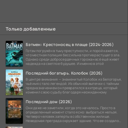
Только добавленные
Бэтмен: Крестоносец в плаще (2024-2026)
Готэм погружён в тьму преступности, и порой кажется,
что местная полиция бессильна против растущего зла.
Однако среди добросердечных горожан всё ещё живет
надежда на светлое будущее. И именно в этой
Последний богатырь. Колобок (2026)
В центре внимания — знаменитый Колобок из Белогорья,
чьё имя стало легендой. Из обычной выпечки с тайным
предназначением он превратился в хитреца, который
изменил свою судьбу благодаря неожиданному
Последний дом (2026)
Они даже не заметили, когда это началось. Просто в
определенный момент стало ясно: выбраться нельзя.
Четверо человек заперты в собственном жилище.
Неведомая преграда окружает здание. Что ее создало
—