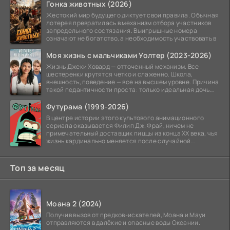
Гонка животных (2026)
Жестокий мир будущего диктует свои правила. Обычная
лотерея превратилась в механизм отбора участников
запредельного состязания. Выигрышные номера
означают не богатство, а необходимость участвовать в
Моя жизнь с мальчиками Уолтер (2023-2026)
Жизнь Джеки Ховард — отточенный механизм. Все
шестеренки крутятся четко и слаженно. Школа,
внешность, поведение — все на высшем уровне. Причина
такой педантичности проста: только идеальная дочь
может
Футурама (1999-2026)
В центре истории этого культового анимационного
сериала оказывается Филип Дж. Фрай, ничем не
примечательный доставщик пиццы из конца XX века, чья
жизнь кардинально меняется после случайной
заморозки
Топ за месяц
Моана 2 (2024)
Получив вызов от предков-искателей, Моана и Мауи
отправляются в далёкие и опасные воды Океании.