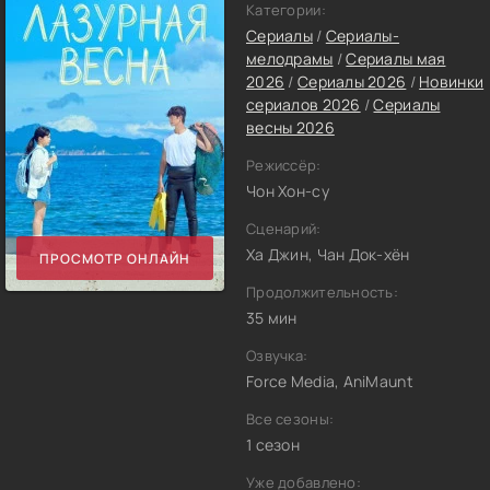
Категории:
Сериалы
/
Сериалы-
мелодрамы
/
Сериалы мая
2026
/
Сериалы 2026
/
Новинки
сериалов 2026
/
Сериалы
весны 2026
Режиссёр:
Чон Хон-су
Сценарий:
Ха Джин, Чан Док-хён
ПРОСМОТР ОНЛАЙН
Продолжительность:
35 мин
Озвучка:
Force Media, AniMaunt
Все сезоны:
1 сезон
Уже добавлено: