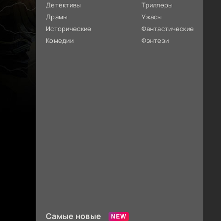
Детективы
Триллеры
Драмы
Ужасы
Исторические
Фантастические
Комедии
Фэнтези
Самые новые