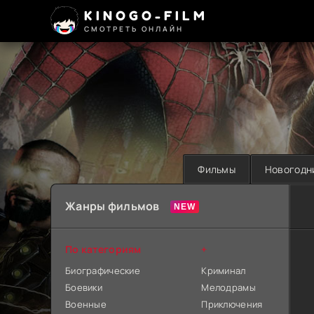
KINOGO-FILM
СМОТРЕТЬ ОНЛАЙН
Фильмы
Новогодн
Жанры фильмов
По категориям
+
Биографические
Криминал
Боевики
Мелодрамы
Военные
Приключения