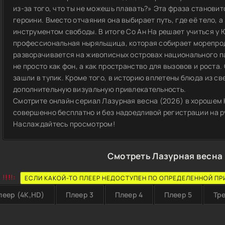
из-за того, что ты не можешь плавать?» Эта фраза станов
героини. Вместо отчаяния она выбирает путь, где её тело, 
инструментом свободы. В итоге Со Ан На решает учиться у Ю
профессиональная ныряльщица, которая собирает морепрод
разворачивается на живописных островах национального па
не просто как фон, а как пространство для вызовов и роста
зашли в тупик. Кроме того, в историю вплетены блюда из с
дополнительную визуальную привлекательность.
Смотрите онлайн сериал Лазурная весна (2026) в хорошем H
совершенно бесплатно и без надоедливой регистрации на ру
Наслаждайтесь просмотром!
Смотреть Лазурная весна 
!!!!:
ЕСЛИ КАКОЙ-ТО ПЛЕЕР НЕДОСТУПЕН ПО ОПРЕДЕЛЕННОЙ ПР
леер (4K,HD)
Плеер 3
Плеер 4
Плеер 5
Тр