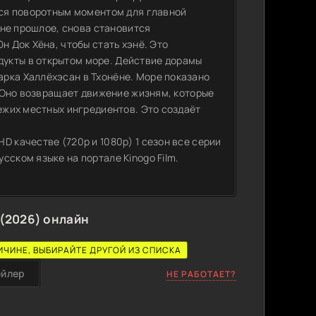
ится поворотным моментом для главной
а не прошлое, снова становится
н Док Хёна, чтобы стать хэнё. Это
укты в открытом море. Действие дорамы
рка Халлёхэсан в Тхонёне. Море показано
. Оно возвращает движение жизням, которые
вежих местных ингредиентов. Это создаёт
D качестве (720p и 1080p) 1 сезон все серии
сском языке на портале Kinogo Film.
(2026) онлайн
ИЧИНЕ, ВЫБИРАЙТЕ ДРУГОЙ ИЗ СПИСКА
ейлер
НЕ РАБОТАЕТ?