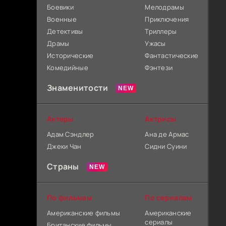
Боевики
Мелодрамы
Военные
Приключения
Детективы
Триллеры
Драмы
Ужасы
Исторические
Фантастические
Комедийные
Фэнтези
Знаменитости
Актеры
Актрисы
Адам Сэндлер
Ана де Армас
Джеки Чан
Сидни Суини
Страны
По фильмам
По сериалам
Американские фильмы
Американские
сериалы
Британские фильмы