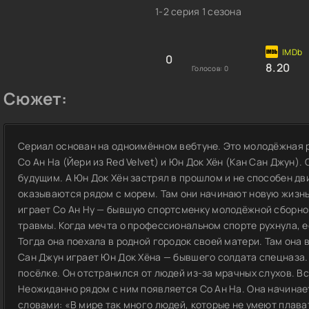
1-2 серия 1 сезона
0
8.20
Голосов:
0
Сюжет:
Сериал основан на одноимённом вебтуне. Это молодёжная 
Со Ан На (Йери из Red Velvet) и Юн Док Хён (Кан Сан Джун). 
будущим. А Юн Док Хён застрял в прошлом и не способен дв
оказываются рядом с морем. Там они начинают новую жизнь
играет Со Ан Ну — бывшую спортсменку молодёжной сборной
травмы. Когда мечта о профессиональном спорте рухнула, е
Тогда она поехала в родной городок своей матери. Там она 
Сан Джун играет Юн Док Хёна — бывшего солдата спецназа.
посёлке. Он отстранился от людей из-за мрачных слухов. В
Неожиданно рядом с ним появляется Со Ан На. Она начинает
словами: «В мире так много людей, которые не умеют плава