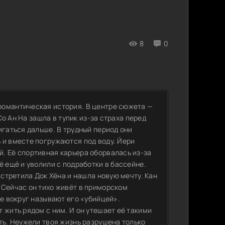
8
0
романтическая история. В центре сюжета —
Со Ан На зашла в тупик из-за страха перед
игаться дальше. В трудный период они
 и вместе погружаются под воду. Йери
. Её спортивная карьера оборвалась из-за
ё ещё и уволили с подработки в бассейне.
встретила Док Хёна и нашла новую мечту. Кан
 Сейчас он тихо живёт в приморском
се вокруг называют его «убийцей».
 жить рядом с ним. И он утешает её такими
ть. Неужели твоя жизнь разрушена только