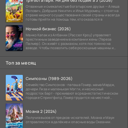
Три богатыря. Ни дня без подвига 3 (2026)
Отважные и смекалистые богатырские друзья — Алеша
Попович, Добрыня Никитич и Илья Муромец — стоят на
страже мирного существования своей страны и всегда
готовы прийти на помощь тем, кто оказался в
Ночной бизнес (2026)
Манко Капак из Албании (Рассел Кроу) управляет
престижным заведением в компании жены (Тереза
Палмер). Он живёт с размахом, хотя постоянно на
взводе. Чтобы позволить себе роскошные машины и
жильё в
Топ за месяц
Симпсоны (1989-2026)
Семейство Симпсонов - папаша Гомер, мама Мардж,
дочери Лиза и маленькая Мэгги, и несносный
подросток Барт - проживают в среднестатистическом
городке Спрингфилд. Гомер трудится на местной
атомной
Моана 2 (2024)
Получив вызов от предков-искателей, Моана и Мауи
отправляются в далёкие и опасные воды Океании.