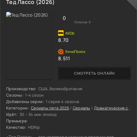
Лаки просыпается в гостиничном номере с дикой
Тед Лассо (2026)
головной болью и понимает: Кэри исчез, деньги пропали.
Внизу её уже ждут агенты ФБР (Онжаню Эллис-Тейлор) и
те, кого она хотела бы никогда не
0
Голосов:
0
8.70
8.511
СМОТРЕТЬ ОНЛАЙН
Производство:
США, Великобритания
Сезоны:
1-4 сезон
Добавлены серии:
1 серия 4 сезона
Категории:
Сериалы лета 2026
/
Сериалы
/
Драматические сериалы
Идёт:
30 – 34 мин эпизод
Премьера:
Качество:
HDRip
«Тед Лассо» — это история о мужчине средних лет,