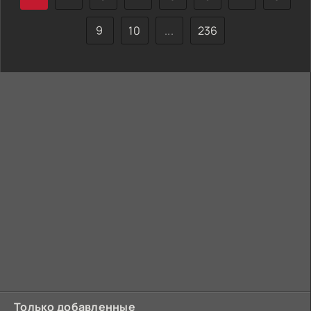
9
10
...
236
Только добавленные