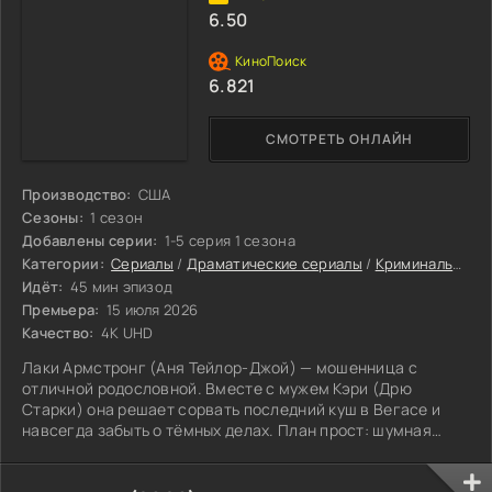
6.50
6.821
СМОТРЕТЬ ОНЛАЙН
Производство:
США
Сезоны:
1 сезон
Добавлены серии:
1-5 серия 1 сезона
Категории:
Сериалы
/
Драматические сериалы
/
Криминальные сериалы
Идёт:
45 мин эпизод
Премьера:
15 июля 2026
Качество:
4K UHD
Лаки Армстронг (Аня Тейлор-Джой) — мошенница с
отличной родословной. Вместе с мужем Кэри (Дрю
Старки) она решает сорвать последний куш в Вегасе и
навсегда забыть о тёмных делах. План прост: шумная
вечеринка, полный чемодан наличных и ближайший рейс в
новую жизнь. Однако утро приносит жестокий сюрприз.