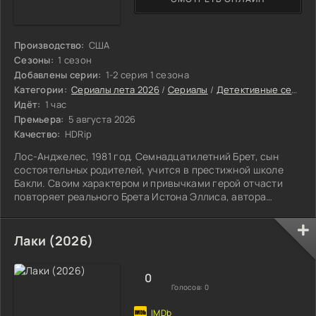
Производство:
США
Сезоны:
1 сезон
Добавлены серии:
1-2 серия 1 сезона
Категории:
Сериалы лета 2026
/
Сериалы
/
Детективные сериалы
Идёт:
1 час
Премьера:
5 августа 2026
Качество:
HDRip
Лос-Анджелес, 1981 год. Семнадцатилетний Брет, сын
состоятельных родителей, учится в престижной школе
Бакли. Своим характером и привычками герой отчасти
повторяет реального Брета Истона Эллиса, автора
исходного романа. Компания приятелей ведёт вольный
образ жизни: вечеринки, светская болтовня, планы на
беззаботное завтра.
Лаки (2026)
0
Голосов:
0