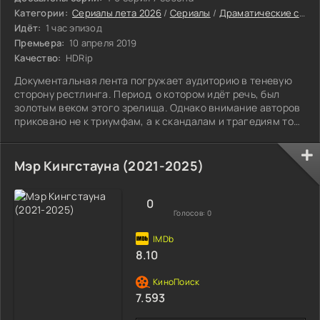
Категории:
Сериалы лета 2026
/
Сериалы
/
Драматические сериалы
Идёт:
1 час эпизод
Премьера:
10 апреля 2019
Качество:
HDRip
Документальная лента погружает аудиторию в теневую
сторону рестлинга. Период, о котором идёт речь, был
золотым веком этого зрелища. Однако внимание авторов
приковано не к триумфам, а к скандалам и трагедиям той
эпохи.
Мэр Кингстауна (2021-2025)
0
Голосов:
0
8.10
7.593