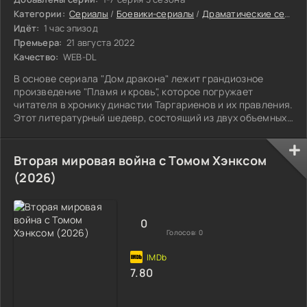
Категории:
Сериалы
/
Боевики-сериалы
/
Драматические сериалы
Идёт:
1 час эпизод
Премьера:
21 августа 2022
Качество:
WEB-DL
В основе сериала "Дом дракона" лежит грандиозное
произведение "Пламя и кровь", которое погружает
читателя в хронику династии Таргариенов и их правления.
Этот литературный шедевр, состоящий из двух объемных
томов, обещает стать неиссякаемым источником
вдохновения для многосерийного проекта. Рассказ
ведется от лица мейстера Гильдейна, ученого и историка,
Вторая мировая война с Томом Хэнксом
который, пережив эпоху безумного Эйриса, сумел
(2026)
оставить нам уникальное свидетельство о судьбе этой
династии.
0
Голосов:
0
7.80