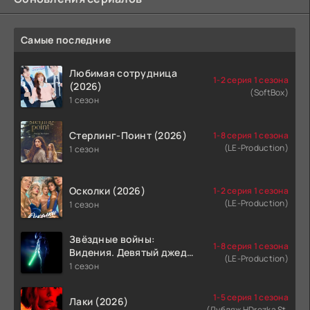
Самые последние
Любимая сотрудница
1-2 серия 1 сезона
(2026)
(SoftBox)
1 сезон
Стерлинг-Поинт (2026)
1-8 серия 1 сезона
(LE-Production)
1 сезон
Осколки (2026)
1-2 серия 1 сезона
(LE-Production)
1 сезон
Звёздные войны:
1-8 серия 1 сезона
Видения. Девятый джедай
(LE-Production)
(2026)
1 сезон
1-5 серия 1 сезона
Лаки (2026)
(Дубляж HDrezka St.