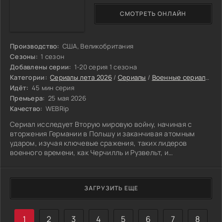
СМОТРЕТЬ ОНЛАЙН
Производство:
США, Великобритания
Сезоны:
1 сезон
Добавлены серии:
1-20 серия 1 сезона
Категории:
Сериалы лета 2026
/
Сериалы
/
Военные сериалы
/
И
Идёт:
45 мин серия
Премьера:
25 мая 2026
Качество:
WEBRip
Сериал исследует Вторую мировую войну, начиная с
вторжения Германии в Польшу и заканчивая атомным
ударом, изучая ключевые сражения, таких лидеров
военного времени, как Черчилль и Рузвельт, и
человеческие жертвы тотальной войны.
ЗАГРУЗИТЬ ЕЩЕ
1
2
3
4
5
6
7
8