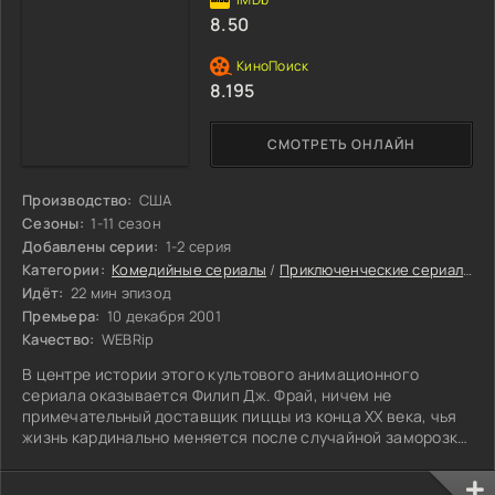
8.50
8.195
СМОТРЕТЬ ОНЛАЙН
Производство:
США
Сезоны:
1-11 сезон
Добавлены серии:
1-2 серия
Категории:
Комедийные сериалы
/
Приключенческие сериалы
/
Ф
Идёт:
22 мин эпизод
Премьера:
10 декабря 2001
Качество:
WEBRip
В центре истории этого культового анимационного
сериала оказывается Филип Дж. Фрай, ничем не
примечательный доставщик пиццы из конца XX века, чья
жизнь кардинально меняется после случайной заморозки
в криокамере на целую тысячу лет.