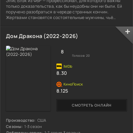
Элис Блэк из ФБР — профессионал, для которого важны
только доказательства, как бы неудобны они ни были. Ей
поручено разобраться в череде странных кончин.
Жертвами становятся состоятельные мужчины, чьё
медицинское прошлое не сулило беды.
Дом Дракона (2022-2026)
8
Голосов:
20
8.30
8.125
СМОТРЕТЬ ОНЛАЙН
Производство:
США
Сезоны:
1-3 сезон
Добавлены серии:
1-7 серия 3 сезона