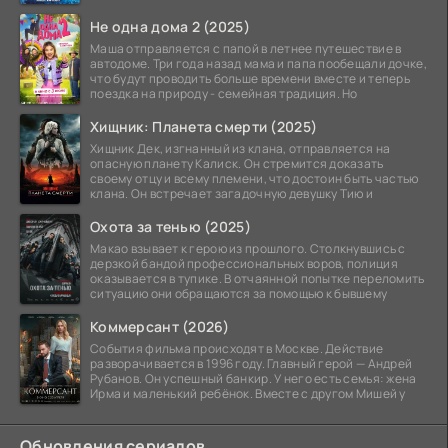
Не одна дома 2 (2025)
Маша отправляется с папой в летнее путешествие в
автодоме. Три года назад мама и папа пообещали дочке,
что будут проводить больше времени вместе и теперь
поездка на природу - семейная традиция. Но
Хищник: Планета смерти (2025)
Хищник Дек, изгнанный из клана, отправляется на
опасную планету Калиск. Он стремится доказать
своему отцу и всему племени, что достоин быть частью
клана. Он встречает загадочную девушку Тию и
Охота за тенью (2025)
Макао взывает к герою из прошлого. Столкнувшись с
дерзкой бандой профессиональных воров, полиция
оказывается в тупике. В отчаянной попытке переломить
ситуацию они обращаются за помощью к бывшему
Коммерсант (2026)
События фильма происходят в Москве. Действие
разворачивается в 1996 году. Главный герой — Андрей
Рубанов. Он успешный банкир. У него есть семья: жена
Ирма и маленький ребёнок. Вместе с другом Мишей у
Обновления сериалов