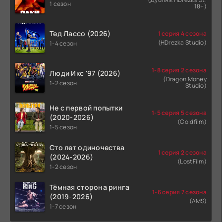
1 сезон
18+)
Тед Лассо (2026)
1 серия 4 сезона
(HDrezka Studio)
1-4 сезон
1-8 серия 2 сезона
Люди Икс '97 (2026)
(Dragon Money
1-2 сезон
Studio)
Не с первой попытки
1-5 серия 5 сезона
(2020-2026)
(Coldfilm)
1-5 сезон
Сто лет одиночества
1 серия 2 сезона
(2024-2026)
(LostFilm)
1-2 сезон
Тёмная сторона ринга
1-6 серия 7 сезона
(2019-2026)
(AMS)
1-7 сезон