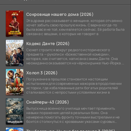
Сокровище нашего дома (2026)
Эта драма рассказывает о женщине, которая отчаянно
хочет забыть свою прошлую жизнь. Сварна когда-то
была вовсе не той, кем является сейчас. Её работа была
связана с вещами, о которых не говорят в
Кодекс Данте (2026)
Сюжет строится вокруг редкого исторического
предмета — рукописи «Божественной комедии»,
которая, как считается, написана самим Данте. Она
неожиданно оказывается на чёрном рынке Нью-Йорка.
Её покупает
Холоп 3 (2026)
Погружение в прошлое становится настоящим
испытанием для современных мажоров в продолжении
истории, где избалованные дети богатых родителей
сталкиваются с непростыми условиями жизни в
Снайперы-43 (2026)
Выпускница военного училища мечтает применить
навыки поражения целей в реальных боях. Она
намерена помогать фронту точными выстрелами и не
боится столкнуться с кровавыми ужасами суровых
сражений.