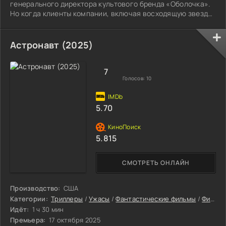
генерального директора культового бренда «Оболочка».
Но когда клиенты компании, включая восходящую звезду
Хлою Бенсон, начинают таинственно исчезать, Саманта
понимает: за красотой и здоровьем здесь скрывается
нечто поистине ужасающее.
Астронавт (2025)
7
Голосов:
10
5.70
5.815
СМОТРЕТЬ ОНЛАЙН
Производство:
США
Категории:
Триллеры
/
Ужасы
/
Фантастические фильмы
/
Фильмы
Идёт:
1 ч 30 мин
Премьера:
17 октября 2025