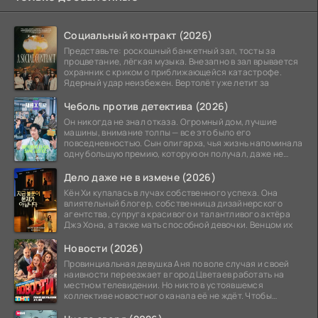
Социальный контракт (2026)
Представьте: роскошный банкетный зал, тосты за
процветание, лёгкая музыка. Внезапно в зал врывается
охранник с криком о приближающейся катастрофе.
Ядерный удар неизбежен. Вертолёт уже летит за
Чеболь против детектива (2026)
Он никогда не знал отказа. Огромный дом, лучшие
машины, внимание толпы — все это было его
повседневностью. Сын олигарха, чья жизнь напоминала
одну большую премию, которую он получал, даже не
прилагая
Дело даже не в измене (2026)
Кён Хи купалась в лучах собственного успеха. Она
влиятельный блогер, собственница дизайнерского
агентства, супруга красивого и талантливого актёра
Джэ Хона, а также мать способной девочки. Венцом их
Новости (2026)
Провинциальная девушка Аня по воле случая и своей
наивности переезжает в город Цветаев работать на
местном телевидении. Но никто в устоявшемся
коллективе новостного канала её не ждёт. Чтобы
отстоять