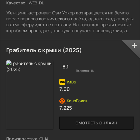
Качество:
WEB-DL
Женщина-астронавт Сэм Уокер возвращается на Землю
после первого космического полёта, однако вход капсулы
в атмосферу идёт не по плану. На короткое время связь с
кораблём пропадает, капсула получает повреждения, а
тело Сэм оказывается покрыто синяками и ссадинами, и в
результате спускаемый аппарат приводняется посреди
океана. Сэм спасают и помещают на карантин в
Грабитель с крыши (2025)
роскошном и изолированном лесном особняке в
Вирджинии под наблюдением генерала Уильяма Харриса,
её приёмного отца. Сэм замечает, что её
8.1
Голосов:
16
7.00
7.225
СМОТРЕТЬ ОНЛАЙН
Производство:
США