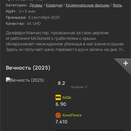
Категории:
Драмы
/
Комедии
/
Криминальные фильмы
/
Фильмы
/
Идёт:
2 ч 5 мин
Премьера:
6 сентября 2025
Качество:
4K UHD
Джеффри Манчестер, прозванный за свои дерзкие
ограбления McDonald s грабителем с крыши,
обнаруживает неожиданное убежище в магазине игрушек.
Здесь он получает шанс перевести дух и залечь на дно. Но
события начинают развиваться непредсказуемым
образом, когда Джефф влюбляется в очаровательную
сотрудницу магазина.
Вечность (2025)
8.2
Голосов:
11
6.90
7.410