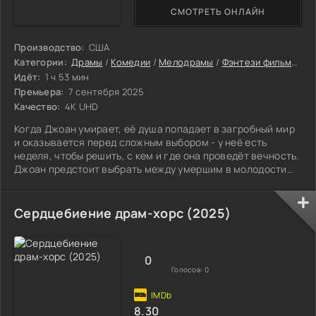
СМОТРЕТЬ ОНЛАЙН
Производство:
США
Категории:
Драмы
/
Комедии
/
Мелодрамы
/
Фэнтези фильмы
/
Ф
Идёт:
1 ч 53 мин
Премьера:
7 сентября 2025
Качество:
4K UHD
Когда Джоан умирает, её душа попадает в загробный мир
и оказывается перед сложным выбором - у неё есть
неделя, чтобы решить, с кем и где она проведёт вечность.
Джоан предстоит выбрать между умершим в молодости
первым возлюбленным и вторым мужем, с которым она
провела почти всю жизнь и создала семью.
Сердцебиение драм-хорс (2025)
0
Голосов:
0
8.30