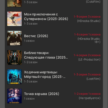
(ColdFilm)
1-3 сезон
Мои приключения с
1-9 серия 3 сезона
Суперменом (2023-2026)
(HDrezka Studio)
1-3 сезон
1-6 серия 1 сезона
Вестис (2026)
(HDrezka Studio.
1 сезон
18+)
Библиотекари:
1-4 серия 2 сезона
Следующая глава (2025-
(LE-Production)
2026)
1-2 сезон
Ходячие мертвецы:
1-3 серия 3 сезона
Мёртвый город (2023-
(LostFilm)
2026)
1-3 сезон
Точка взрыва (2026)
1-2 серия 1 сезона
(Не требуется)
1 сезон