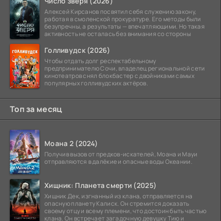
Число зверя (2026)
Алексей Кирсанов посвятил себя служению закону,
работая в смоленской прокуратуре. Его методы были
безупречны, а результаты — впечатляющими. Но такая
активность не осталась без внимания со стороны
Голливудск (2026)
Чтобы отдать долг респектабельному
предпринимателю Сочи, владелец региональной сети
кинотеатров снял блокбастер с двойниками самых
популярных голливудских актёров.
Топ за месяц
Моана 2 (2024)
Получив вызов от предков-искателей, Моана и Мауи
отправляются в далёкие и опасные воды Океании.
Хищник: Планета смерти (2025)
Хищник Дек, изгнанный из клана, отправляется на
опасную планету Калиск. Он стремится доказать
своему отцу и всему племени, что достоин быть частью
клана. Он встречает загадочную девушку Тию и