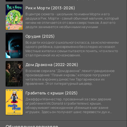
Рик и Морти (2013-2026)
В центре сюжета - школьник по имени Морти и его
дедушка Рик. Морти - самый обычный мальчик, который
ничем не отличается от своих сверстников. А вот его
дедуля занимается необычными научными
Орудия (2025)
Все дети из одного школьного класса, за исключением
одного ребёнка, одновременно бесследно исчезают.
Местные жители и семьи пытаются понять, что или кто
стал причиной их исчезновения.
Дом Дракона (2022-2026)
В основе сериала "Дом дракона" лежит грандиозное
произведение "Пламя и кровь", которое погружает
читателя в хронику династии Таргариенов и их
правления. Этот литературный шедевр,
Грабитель с крыши (2025)
Джеффри Манчестер, прозванный за свои дерзкие
ограбления McDonald s грабителем с крыши,
обнаруживает неожиданное убежище в магазине
игрушек. Здесь он получает шанс перевести дух и
залечь на дно. Но
Обновления сериалов