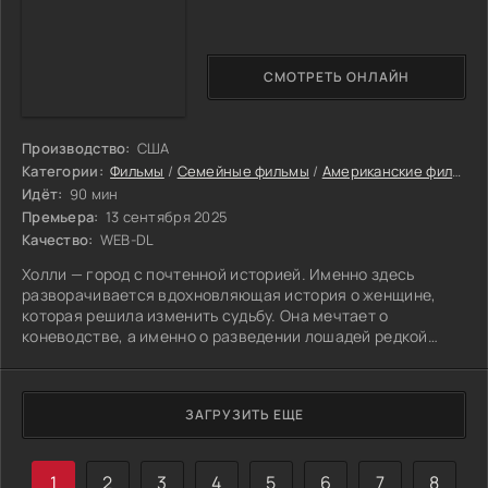
СМОТРЕТЬ ОНЛАЙН
Производство:
США
Категории:
Фильмы
/
Семейные фильмы
/
Американские фильмы
Идёт:
90 мин
Премьера:
13 сентября 2025
Качество:
WEB-DL
Холли — город с почтенной историей. Именно здесь
разворачивается вдохновляющая история о женщине,
которая решила изменить судьбу. Она мечтает о
коневодстве, а именно о разведении лошадей редкой
разновидности драм-хорс. Путь к мечте начинается с
ответственного шага.
ЗАГРУЗИТЬ ЕЩЕ
1
2
3
4
5
6
7
8