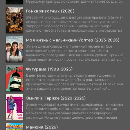
Неведомая преграда окружает здание. Что ее создало
—
Гонка животных (2026)
Жестокий мир будущего диктует свои правила. Обычная
лотерея превратилась в механизм отбора участников
запредельного состязания. Выигрышные номера
означают не богатство, а необходимость участвовать в
Моя жизнь с мальчиками Уолтер (2023-2026)
Жизнь Джеки Ховард — отточенный механизм. Все
шестеренки крутятся четко и слаженно. Школа,
внешность, поведение — все на высшем уровне. Причина
такой педантичности проста: только идеальная дочь
может
Футурама (1999-2026)
В центре истории этого культового анимационного
сериала оказывается Филип Дж. Фрай, ничем не
примечательный доставщик пиццы из конца XX века, чья
жизнь кардинально меняется после случайной
заморозки
Эмили в Париже (2020-2025)
Эмили — молодая и энергичная американка, чья жизнь в
Чикаго кипит событиями и достижениями. Успешная
маркетолог, она уверенно движется по карьерной
лестнице. Но даже у таких целеустремленных людей
Манюня (2026)