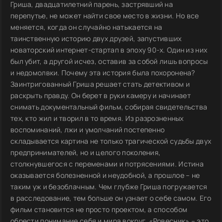
Гриша, двадцатилетний парень, застрявший на
перепутье, не может найти свое место в жизни. Но все
меняется, когда он случайно натыкается на
таинственную историю двух друзей, запустивших
новаторский интернет-стартап в эпоху 90-х. Один из них
был убит, а другой исчез, оставив за собой лишь вопросы
и недомолвки. Почему эта история была похоронена?
Заинтригованный Гриша решает стать детективом и
раскрыть правду. Он берет в руки камеру и начинает
снимать документальный фильм, собирая свидетельства
тех, кто жил и творил в то время. Из разрозненных
воспоминаний, лжи и умолчаний постепенно
складывается картина не только трагической судьбы двух
предпринимателей, но и целого поколения,
столкнувшегося с переменами и потрясениями. Истина
оказывается болезненной и неудобной, а прошлое – не
таким уж и безоблачным. Чем глубже Гриша погружается
в расследование, тем больше он узнает о себе самом. Его
фильм становится не просто проектом, а способом
обрести понимание себя и мира вокруг. «Ровесник» – это