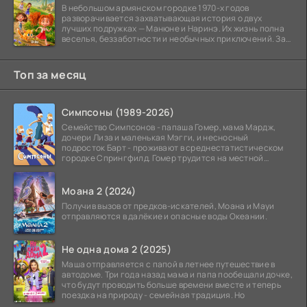
В небольшом армянском городке 1970-х годов
разворачивается захватывающая история о двух
лучших подружках — Манюне и Наринэ. Их жизнь полна
веселья, беззаботности и необычных приключений. За
девочками
Топ за месяц
Симпсоны (1989-2026)
Семейство Симпсонов - папаша Гомер, мама Мардж,
дочери Лиза и маленькая Мэгги, и несносный
подросток Барт - проживают в среднестатистическом
городке Спрингфилд. Гомер трудится на местной
атомной
Моана 2 (2024)
Получив вызов от предков-искателей, Моана и Мауи
отправляются в далёкие и опасные воды Океании.
Не одна дома 2 (2025)
Маша отправляется с папой в летнее путешествие в
автодоме. Три года назад мама и папа пообещали дочке,
что будут проводить больше времени вместе и теперь
поездка на природу - семейная традиция. Но