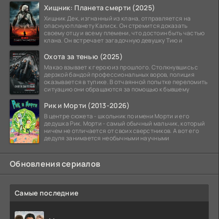
Хищник: Планета смерти (2025)
Хищник Дек, изгнанный из клана, отправляется на
опасную планету Калиск. Он стремится доказать
своему отцу и всему племени, что достоин быть частью
клана. Он встречает загадочную девушку Тию и
Охота за тенью (2025)
Макао взывает к герою из прошлого. Столкнувшись с
дерзкой бандой профессиональных воров, полиция
оказывается в тупике. В отчаянной попытке переломить
ситуацию они обращаются за помощью к бывшему
Рик и Морти (2013-2026)
В центре сюжета - школьник по имени Морти и его
дедушка Рик. Морти - самый обычный мальчик, который
ничем не отличается от своих сверстников. А вот его
дедуля занимается необычными научными
Обновления сериалов
Самые последние