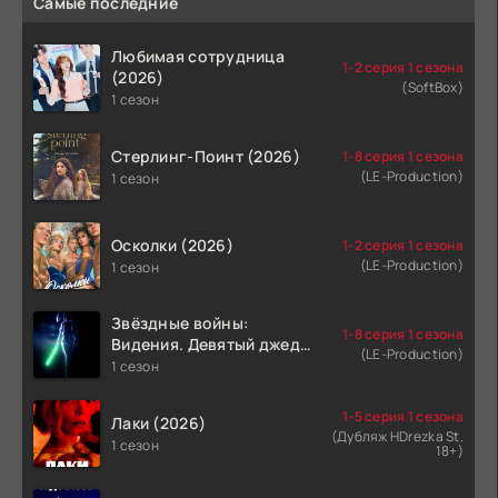
Самые последние
Любимая сотрудница
1-2 серия 1 сезона
(2026)
(SoftBox)
1 сезон
Стерлинг-Поинт (2026)
1-8 серия 1 сезона
(LE-Production)
1 сезон
Осколки (2026)
1-2 серия 1 сезона
(LE-Production)
1 сезон
Звёздные войны:
1-8 серия 1 сезона
Видения. Девятый джедай
(LE-Production)
(2026)
1 сезон
1-5 серия 1 сезона
Лаки (2026)
(Дубляж HDrezka St.
1 сезон
18+)