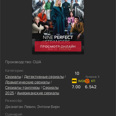
ПРОСМОТР ОНЛАЙН
Производство: США
Категории:
10
Сериалы
/
Детективные сериалы
/
Голосов:
3
Драматические сериалы
/
7.00
6.542
Сериалы-триллеры
/
Сериалы
2025
/
Американские сериалы
Режиссёр:
Джонатан Левин, Энтони Бирн
Сценарий: