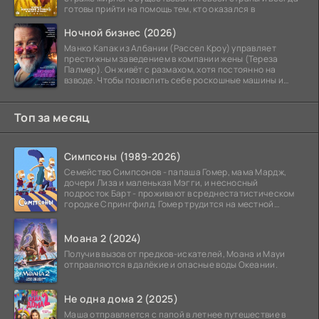
готовы прийти на помощь тем, кто оказался в
Ночной бизнес (2026)
Манко Капак из Албании (Рассел Кроу) управляет
престижным заведением в компании жены (Тереза
Палмер). Он живёт с размахом, хотя постоянно на
взводе. Чтобы позволить себе роскошные машины и
жильё в
Топ за месяц
Симпсоны (1989-2026)
Семейство Симпсонов - папаша Гомер, мама Мардж,
дочери Лиза и маленькая Мэгги, и несносный
подросток Барт - проживают в среднестатистическом
городке Спрингфилд. Гомер трудится на местной
атомной
Моана 2 (2024)
Получив вызов от предков-искателей, Моана и Мауи
отправляются в далёкие и опасные воды Океании.
Не одна дома 2 (2025)
Маша отправляется с папой в летнее путешествие в