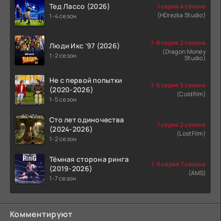
Тед Лассо (2026)
1 серия 4 сезона
(HDrezka Studio)
1-4 сезон
1-8 серия 2 сезона
Люди Икс '97 (2026)
(Dragon Money
1-2 сезон
Studio)
Не с первой попытки
1-5 серия 5 сезона
(2020-2026)
(Coldfilm)
1-5 сезон
Сто лет одиночества
1 серия 2 сезона
(2024-2026)
(LostFilm)
1-2 сезон
Тёмная сторона ринга
1-6 серия 7 сезона
(2019-2026)
(AMS)
1-7 сезон
Комментируют