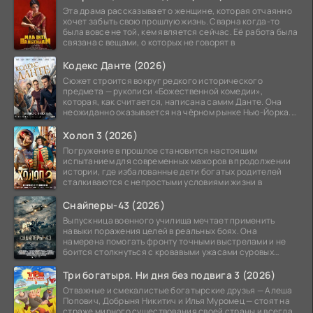
Эта драма рассказывает о женщине, которая отчаянно
хочет забыть свою прошлую жизнь. Сварна когда-то
была вовсе не той, кем является сейчас. Её работа была
связана с вещами, о которых не говорят в
Кодекс Данте (2026)
Сюжет строится вокруг редкого исторического
предмета — рукописи «Божественной комедии»,
которая, как считается, написана самим Данте. Она
неожиданно оказывается на чёрном рынке Нью-Йорка.
Её покупает
Холоп 3 (2026)
Погружение в прошлое становится настоящим
испытанием для современных мажоров в продолжении
истории, где избалованные дети богатых родителей
сталкиваются с непростыми условиями жизни в
Снайперы-43 (2026)
Выпускница военного училища мечтает применить
навыки поражения целей в реальных боях. Она
намерена помогать фронту точными выстрелами и не
боится столкнуться с кровавыми ужасами суровых
сражений.
Три богатыря. Ни дня без подвига 3 (2026)
Отважные и смекалистые богатырские друзья — Алеша
Попович, Добрыня Никитич и Илья Муромец — стоят на
страже мирного существования своей страны и всегда