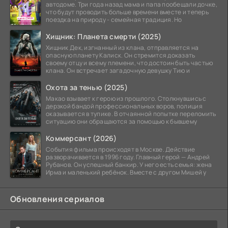
автодоме. Три года назад мама и папа пообещали дочке,
что будут проводить больше времени вместе и теперь
поездка на природу - семейная традиция. Но
Хищник: Планета смерти (2025)
Хищник Дек, изгнанный из клана, отправляется на
опасную планету Калиск. Он стремится доказать
своему отцу и всему племени, что достоин быть частью
клана. Он встречает загадочную девушку Тию и
Охота за тенью (2025)
Макао взывает к герою из прошлого. Столкнувшись с
дерзкой бандой профессиональных воров, полиция
оказывается в тупике. В отчаянной попытке переломить
ситуацию они обращаются за помощью к бывшему
Коммерсант (2026)
События фильма происходят в Москве. Действие
разворачивается в 1996 году. Главный герой — Андрей
Рубанов. Он успешный банкир. У него есть семья: жена
Ирма и маленький ребёнок. Вместе с другом Мишей у
Обновления сериалов