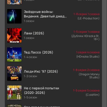
Звёздные войны:
1-8 серия 1 сезона
Видения. Девятый джедай
(LE-Production)
(2026)
1 сезон
1-5 серия 1 сезона
Лаки (2026)
(Дубляж HDrezka St.
1 сезон
18+)
Тед Лассо (2026)
1 серия 4 сезона
(HDrezka Studio)
1-4 сезон
1-8 серия 2 сезона
Люди Икс '97 (2026)
(Dragon Money
1-2 сезон
Studio)
Не с первой попытки
1-5 серия 5 сезона
(2020-2026)
(Coldfilm)
1-5 сезон