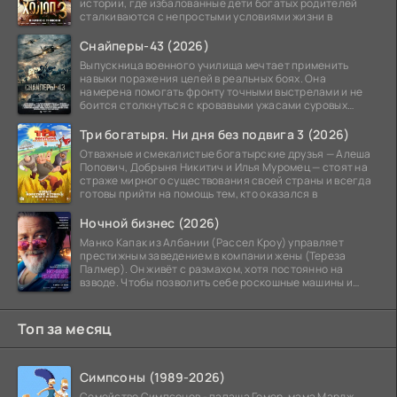
истории, где избалованные дети богатых родителей
сталкиваются с непростыми условиями жизни в
Снайперы-43 (2026)
Выпускница военного училища мечтает применить
навыки поражения целей в реальных боях. Она
намерена помогать фронту точными выстрелами и не
боится столкнуться с кровавыми ужасами суровых
сражений.
Три богатыря. Ни дня без подвига 3 (2026)
Отважные и смекалистые богатырские друзья — Алеша
Попович, Добрыня Никитич и Илья Муромец — стоят на
страже мирного существования своей страны и всегда
готовы прийти на помощь тем, кто оказался в
Ночной бизнес (2026)
Манко Капак из Албании (Рассел Кроу) управляет
престижным заведением в компании жены (Тереза
Палмер). Он живёт с размахом, хотя постоянно на
взводе. Чтобы позволить себе роскошные машины и
жильё в
Топ за месяц
Симпсоны (1989-2026)
Семейство Симпсонов - папаша Гомер, мама Мардж,