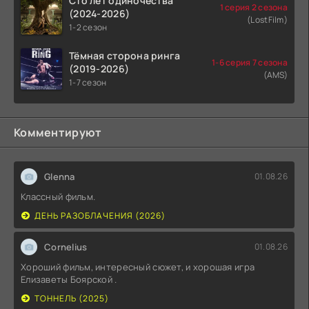
Сто лет одиночества
1 серия 2 сезона
(2024-2026)
(LostFilm)
1-2 сезон
Тёмная сторона ринга
1-6 серия 7 сезона
(2019-2026)
(AMS)
1-7 сезон
Комментируют
Glenna
01.08.26
Классный фильм.
ДЕНЬ РАЗОБЛАЧЕНИЯ (2026)
Cornelius
01.08.26
Хороший фильм, интересный сюжет, и хорошая игра
Елизаветы Боярской .
ТОННЕЛЬ (2025)