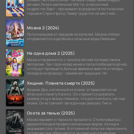
дочери Лиза и маленькая Мэгги, и несносный
подросток Барт - проживают в среднестатистическом
городке Спрингфилд. Гомер трудится на местной
атомной
Моана 2 (2024)
Получив вызов от предков-искателей, Моана и Мауи
отправляются в далёкие и опасные воды Океании.
Не одна дома 2 (2025)
Маша отправляется с папой в летнее путешествие в
автодоме. Три года назад мама и папа пообещали дочке,
что будут проводить больше времени вместе и теперь
поездка на природу - семейная традиция. Но
Хищник: Планета смерти (2025)
Хищник Дек, изгнанный из клана, отправляется на
опасную планету Калиск. Он стремится доказать
своему отцу и всему племени, что достоин быть частью
клана. Он встречает загадочную девушку Тию и
Охота за тенью (2025)
Макао взывает к герою из прошлого. Столкнувшись с
дерзкой бандой профессиональных воров, полиция
оказывается в тупике. В отчаянной попытке переломить
ситуацию они обращаются за помощью к бывшему