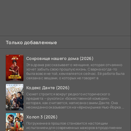
Только добавленные
Сокровище нашего дома (2026)
Эта драма рассказывает о женщине, которая отчаянно
хочет забыть свою прошлую жизнь. Сварна когда-то
была вовсе не той, кем является сейчас. Её работа была
связана с вещами, о которых не говорят в
Кодекс Данте (2026)
Сюжет строится вокруг редкого исторического
предмета — рукописи «Божественной комедии»,
которая, как считается, написана самим Данте. Она
неожиданно оказывается на чёрном рынке Нью-Йорка.
Её покупает
Холоп 3 (2026)
Погружение в прошлое становится настоящим
испытанием для современных мажоров в продолжении