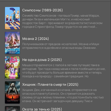
Симпсоны (1989-2026)
Семейство Симпсонов - папаша Гомер, мама Мардж,
дочери Лиза и маленькая Мэгги, и несносный
подросток Барт - проживают в среднестатистическом
городке Спрингфилд. Гомер трудится на местной
атомной
Моана 2 (2024)
Получив вызов от предков-искателей, Моана и Мауи
отправляются в далёкие и опасные воды Океании.
Не одна дома 2 (2025)
Маша отправляется с папой в летнее путешествие в
автодоме. Три года назад мама и папа пообещали дочке,
что будут проводить больше времени вместе и теперь
поездка на природу - семейная традиция. Но
Хищник: Планета смерти (2025)
Хищник Дек, изгнанный из клана, отправляется на
опасную планету Калиск. Он стремится доказать
своему отцу и всему племени, что достоин быть частью
клана. Он встречает загадочную девушку Тию и
Охота за тенью (2025)