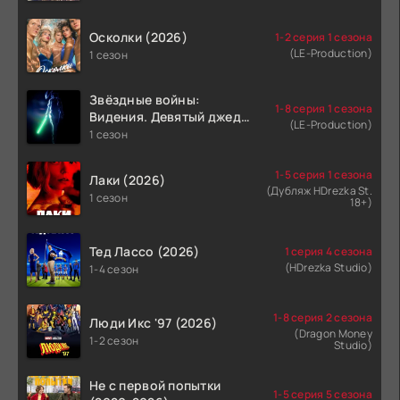
Осколки (2026)
1-2 серия 1 сезона
(LE-Production)
1 сезон
Звёздные войны:
1-8 серия 1 сезона
Видения. Девятый джедай
(LE-Production)
(2026)
1 сезон
1-5 серия 1 сезона
Лаки (2026)
(Дубляж HDrezka St.
1 сезон
18+)
Тед Лассо (2026)
1 серия 4 сезона
(HDrezka Studio)
1-4 сезон
1-8 серия 2 сезона
Люди Икс '97 (2026)
(Dragon Money
1-2 сезон
Studio)
Не с первой попытки
1-5 серия 5 сезона