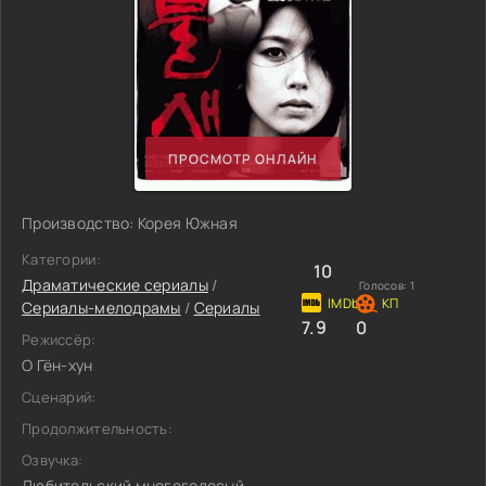
ПРОСМОТР ОНЛАЙН
Производство: Корея Южная
Категории:
10
Драматические сериалы
/
Голосов:
1
Сериалы-мелодрамы
/
Сериалы
7.9
0
Режиссёр:
О Гён-хун
Сценарий:
Продолжительность:
Озвучка:
Любительский многоголосый