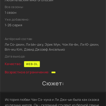
Все сезоны:
1 сезон
Уже добавлено:
1-26 серия
Актёрский состав:
Ли Со-джин, Ли Ын-джу, Эрик Мун, Чон Хе-ён, Ли Ю-джин,
Bin-wu Kim, Дэвид Джозеф Ансельмо
Дата выхода:
Качество:
WEB-DL
Возрастное ограничение:
Сюжет:
История любви Чан Сэ-хуна и Ли Джи-ын была как сказка
из разных миров. Он - скромный студент из бедной семьи,