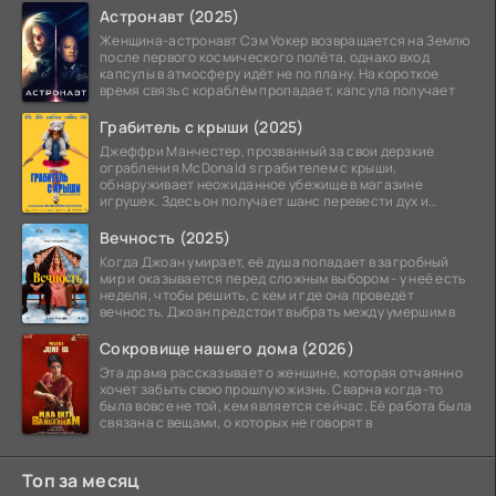
Астронавт (2025)
Женщина-астронавт Сэм Уокер возвращается на Землю
после первого космического полёта, однако вход
капсулы в атмосферу идёт не по плану. На короткое
время связь с кораблём пропадает, капсула получает
Грабитель с крыши (2025)
Джеффри Манчестер, прозванный за свои дерзкие
ограбления McDonald s грабителем с крыши,
обнаруживает неожиданное убежище в магазине
игрушек. Здесь он получает шанс перевести дух и
залечь на дно. Но
Вечность (2025)
Когда Джоан умирает, её душа попадает в загробный
мир и оказывается перед сложным выбором - у неё есть
неделя, чтобы решить, с кем и где она проведёт
вечность. Джоан предстоит выбрать между умершим в
Сокровище нашего дома (2026)
Эта драма рассказывает о женщине, которая отчаянно
хочет забыть свою прошлую жизнь. Сварна когда-то
была вовсе не той, кем является сейчас. Её работа была
связана с вещами, о которых не говорят в
Топ за месяц