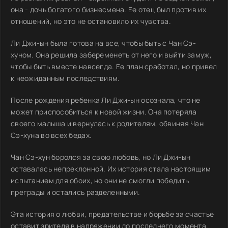
она - дочь богатого бизнесмена. Ее отец был против их
отношений, но это не остановило их чувства.
Ли Джи-ын была готова на все, чтобы быть с Чан Сэ-
хуном. Она решила забеременеть от него и выйти замуж,
чтобы быть вместе навсегда. Ее план сработал, но привел
к неожиданным последствиям.
После рождения ребенка Ли Джи-ын осознала, что не
может приспособиться к новой жизни. Она потеряла
своего малыша и вернулась к родителям, обвиняя Чан
Сэ-хуна во всех бедах.
Чан Сэ-хун боролся за свою любовь, но Ли Джи-ын
оставалась непреклонной. Их история стала настоящим
испытанием для обоих, но они не смогли победить
преграды и остались разделенными.
Эта история о любви, предательстве и борьбе за счастье
оставит зрителя в напряжении до последнего момента.