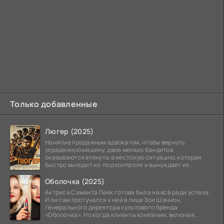
Только добавленные
Люгер (2025)
Нанятые продажным адвокатом, чтобы вернуть
украденную машину, двое мелких бандитов
оказываются втянуты в жестокую ситуацию, которая
быстро выходит из-под контроля и вынуждает их
вступить в brutalное
Оболочка (2025)
Актриса Саманта Лейк готова была на всё ради успеха.
И он сам постучался к ней в лице Зои Шэннон,
генерального директора культового бренда
«Оболочка». Но когда клиенты компании, включая
восходящую