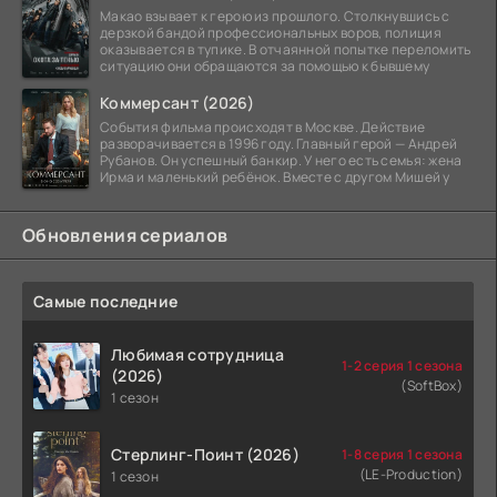
Макао взывает к герою из прошлого. Столкнувшись с
дерзкой бандой профессиональных воров, полиция
оказывается в тупике. В отчаянной попытке переломить
ситуацию они обращаются за помощью к бывшему
Коммерсант (2026)
События фильма происходят в Москве. Действие
разворачивается в 1996 году. Главный герой — Андрей
Рубанов. Он успешный банкир. У него есть семья: жена
Ирма и маленький ребёнок. Вместе с другом Мишей у
Обновления сериалов
Самые последние
Любимая сотрудница
1-2 серия 1 сезона
(2026)
(SoftBox)
1 сезон
Стерлинг-Поинт (2026)
1-8 серия 1 сезона
(LE-Production)
1 сезон