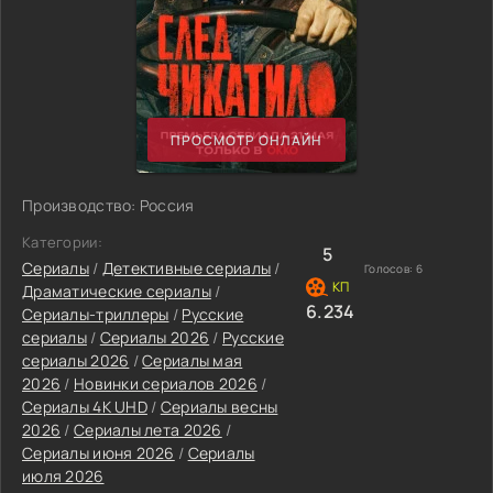
ПРОСМОТР ОНЛАЙН
Производство: Россия
Категории:
5
Сериалы
/
Детективные сериалы
/
Голосов:
6
Драматические сериалы
/
6.234
Сериалы-триллеры
/
Русские
сериалы
/
Сериалы 2026
/
Русские
сериалы 2026
/
Сериалы мая
2026
/
Новинки сериалов 2026
/
Сериалы 4K UHD
/
Сериалы весны
2026
/
Сериалы лета 2026
/
Сериалы июня 2026
/
Сериалы
июля 2026