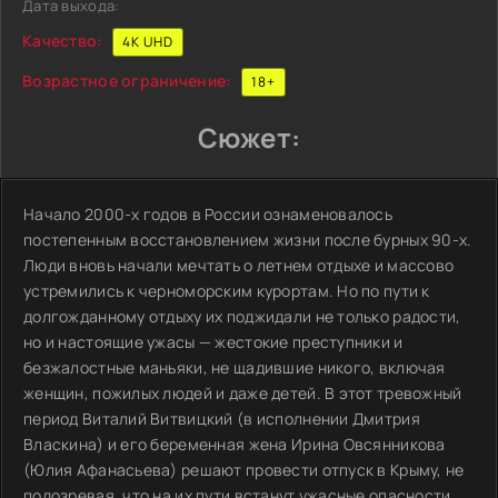
Дата выхода:
Качество:
4K UHD
Возрастное ограничение:
18+
Сюжет:
Начало 2000-х годов в России ознаменовалось
постепенным восстановлением жизни после бурных 90-х.
Люди вновь начали мечтать о летнем отдыхе и массово
устремились к черноморским курортам. Но по пути к
долгожданному отдыху их поджидали не только радости,
но и настоящие ужасы — жестокие преступники и
безжалостные маньяки, не щадившие никого, включая
женщин, пожилых людей и даже детей. В этот тревожный
период Виталий Витвицкий (в исполнении Дмитрия
Власкина) и его беременная жена Ирина Овсянникова
(Юлия Афанасьева) решают провести отпуск в Крыму, не
подозревая, что на их пути встанут ужасные опасности.