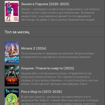
Эмили в Париже (2020-2025)
Эмили — молодая и энергичная американка, чья жизнь в
Чикаго кипит событиями и достижениями. Успешная
маркетолог, она уверенно движется по карьерной
лестнице. Но даже у таких целеустремленных людей
Топ за месяц
Моана 2 (2024)
Получив вызов от предков-искателей, Моана и Мауи
отправляются в далёкие и опасные воды Океании.
Хищник: Планета смерти (2025)
Хищник Дек, изгнанный из клана, отправляется на
опасную планету Калиск. Он стремится доказать
своему отцу и всему племени, что достоин быть частью
клана. Он встречает загадочную девушку Тию и
Рик и Морти (2013-2026)
В центре сюжета - школьник по имени Морти и его
дедушка Рик. Морти - самый обычный мальчик, который
ничем не отличается от своих сверстников. А вот его