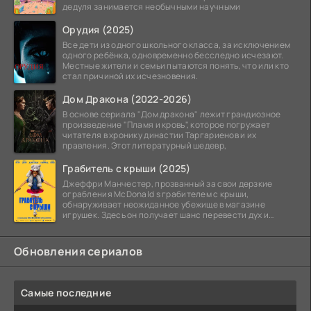
дедуля занимается необычными научными
Орудия (2025)
Все дети из одного школьного класса, за исключением
одного ребёнка, одновременно бесследно исчезают.
Местные жители и семьи пытаются понять, что или кто
стал причиной их исчезновения.
Дом Дракона (2022-2026)
В основе сериала "Дом дракона" лежит грандиозное
произведение "Пламя и кровь", которое погружает
читателя в хронику династии Таргариенов и их
правления. Этот литературный шедевр,
Грабитель с крыши (2025)
Джеффри Манчестер, прозванный за свои дерзкие
ограбления McDonald s грабителем с крыши,
обнаруживает неожиданное убежище в магазине
игрушек. Здесь он получает шанс перевести дух и
залечь на дно. Но
Обновления сериалов
Самые последние