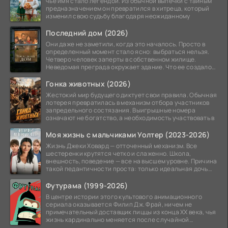
чьё имя стало легендой. Из обычной выпечки с тайным
предназначением он превратился в хитреца, который
изменил свою судьбу благодаря неожиданному
Последний дом (2026)
Они даже не заметили, когда это началось. Просто в
определенный момент стало ясно: выбраться нельзя.
Четверо человек заперты в собственном жилище.
Неведомая преграда окружает здание. Что ее создало
—
Гонка животных (2026)
Жестокий мир будущего диктует свои правила. Обычная
лотерея превратилась в механизм отбора участников
запредельного состязания. Выигрышные номера
означают не богатство, а необходимость участвовать в
Моя жизнь с мальчиками Уолтер (2023-2026)
Жизнь Джеки Ховард — отточенный механизм. Все
шестеренки крутятся четко и слаженно. Школа,
внешность, поведение — все на высшем уровне. Причина
такой педантичности проста: только идеальная дочь
может
Футурама (1999-2026)
В центре истории этого культового анимационного
сериала оказывается Филип Дж. Фрай, ничем не
примечательный доставщик пиццы из конца XX века, чья
жизнь кардинально меняется после случайной
заморозки