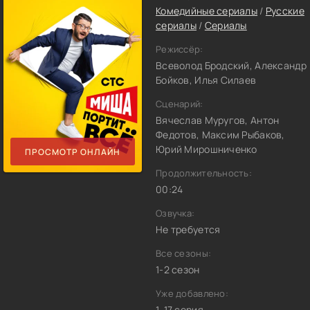
Комедийные сериалы
/
Русские
сериалы
/
Сериалы
Режиссёр:
Всеволод Бродский, Александр
Бойков, Илья Силаев
Сценарий:
Вячеслав Муругов, Антон
Федотов, Максим Рыбаков,
Юрий Мирошниченко
ПРОСМОТР ОНЛАЙН
Продолжительность:
00:24
Озвучка:
Не требуется
Все сезоны:
1-2 сезон
Уже добавлено:
1-17 серия