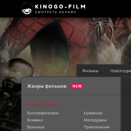
KINOGO-FILM
СМОТРЕТЬ ОНЛАЙН
Фильмы
Новогодн
Жанры фильмов
По категориям
+
Биографические
Криминал
Боевики
Мелодрамы
Военные
Приключения