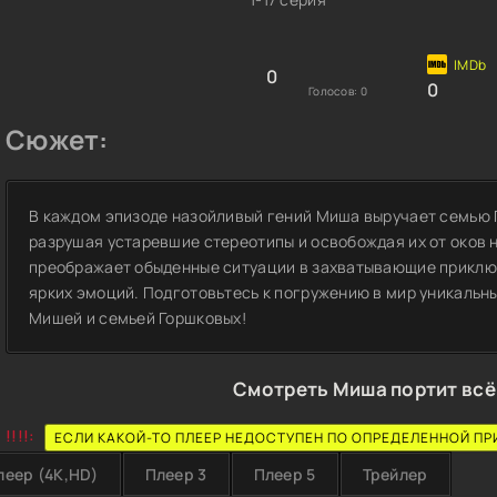
0
0
Голосов:
0
Сюжет:
В каждом эпизоде назойливый гений Миша выручает семью 
разрушая устаревшие стереотипы и освобождая их от оков н
преображает обыденные ситуации в захватывающие приклю
ярких эмоций. Подготовьтесь к погружению в мир уникальн
Мишей и семьей Горшковых!
Смотреть Миша портит всё
!!!!:
ЕСЛИ КАКОЙ-ТО ПЛЕЕР НЕДОСТУПЕН ПО ОПРЕДЕЛЕННОЙ ПР
леер (4K,HD)
Плеер 3
Плеер 5
Трейлер