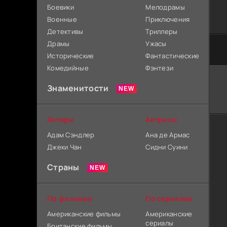
Боевики
Мелодрамы
Военные
Приключения
Детективы
Триллеры
Драмы
Ужасы
Исторические
Фантастические
Комедийные
Фэнтези
Знаменитости
Актеры
Актрисы
Адам Сэндлер
Ана де Армас
Джеки Чан
Сидни Суини
Страны
По фильмам
По сериалам
Американские фильмы
Американские
сериалы
Британские фильмы