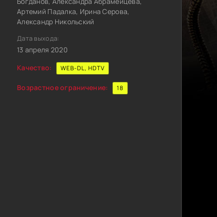
Богданов, Александра Абрамейцева,
Артемий Падалка, Ирина Серова,
Александр Никольский
Дата выхода:
13 апреля 2020
Качество:
WEB-DL, HDTV
Возрастное ограничение:
18