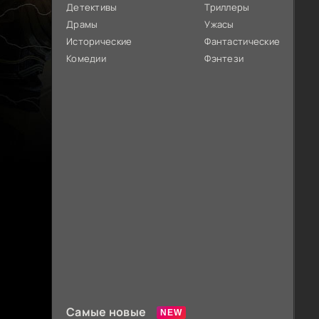
Детективы
Триллеры
Драмы
Ужасы
Исторические
Фантастические
Комедии
Фэнтези
Самые новые