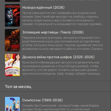
Новорождённый (2026)
После семи долгих лет, проведённых в одиночной
камере, Крис Ньюборн выходит на свободу, надеясь
начать новую жизнь и восстановить отношения с
семьёй. Но реальность оказывается гораздо суровее
его
Зловещие мертвецы: Пекло (2026)
Пережив личную трагедию, женщина отправляется к
родственникам в дом, расположенный в отдалённом
уголке. Ей нужно лишь одно: тишина, душевное тепло и
возможность хоть ненадолго забыть о плохом. Однако
Домохозяйки против шефов (2025-2026)
Константин Ивлев решает вступить в увлекательное
кулинарное сражение с Ольгой Картунковой, чтобы
выяснить, кто же умеет готовить на высшем уровне —
мужчины или женщины. Шеф-повар соберет команду
Топ за месяц
Симпсоны (1989-2026)
Семейство Симпсонов - папаша Гомер, мама Мардж,
дочери Лиза и маленькая Мэгги, и несносный