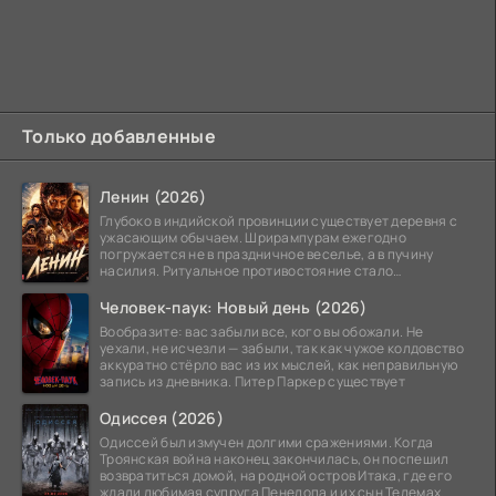
Только добавленные
Ленин (2026)
Глубоко в индийской провинции существует деревня с
ужасающим обычаем. Шрирампурам ежегодно
погружается не в праздничное веселье, а в пучину
насилия. Ритуальное противостояние стало
обязательной
Человек-паук: Новый день (2026)
Вообразите: вас забыли все, кого вы обожали. Не
уехали, не исчезли — забыли, так как чужое колдовство
аккуратно стёрло вас из их мыслей, как неправильную
запись из дневника. Питер Паркер существует
Одиссея (2026)
Одиссей был измучен долгими сражениями. Когда
Троянская война наконец закончилась, он поспешил
возвратиться домой, на родной остров Итака, где его
ждали любимая супруга Пенелопа и их сын Телемах.