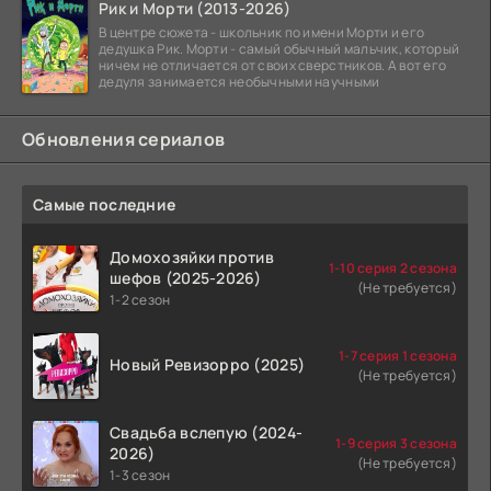
Рик и Морти (2013-2026)
В центре сюжета - школьник по имени Морти и его
дедушка Рик. Морти - самый обычный мальчик, который
ничем не отличается от своих сверстников. А вот его
дедуля занимается необычными научными
Обновления сериалов
Самые последние
Домохозяйки против
1-10 серия 2 сезона
шефов (2025-2026)
(Не требуется)
1-2 сезон
1-7 серия 1 сезона
Новый Ревизорро (2025)
(Не требуется)
Свадьба вслепую (2024-
1-9 серия 3 сезона
2026)
(Не требуется)
1-3 сезон