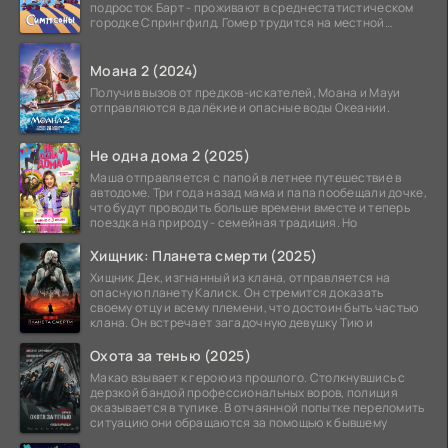
подросток Барт - проживают в среднестатистическом
городке Спрингфилд. Гомер трудится на местной
атомной
Моана 2 (2024)
Получив вызов от предков-искателей, Моана и Мауи
отправляются в далёкие и опасные воды Океании.
Не одна дома 2 (2025)
Маша отправляется с папой в летнее путешествие в
автодоме. Три года назад мама и папа пообещали дочке,
что будут проводить больше времени вместе и теперь
поездка на природу - семейная традиция. Но
Хищник: Планета смерти (2025)
Хищник Дек, изгнанный из клана, отправляется на
опасную планету Калиск. Он стремится доказать
своему отцу и всему племени, что достоин быть частью
клана. Он встречает загадочную девушку Тию и
Охота за тенью (2025)
Макао взывает к герою из прошлого. Столкнувшись с
дерзкой бандой профессиональных воров, полиция
оказывается в тупике. В отчаянной попытке переломить
ситуацию они обращаются за помощью к бывшему