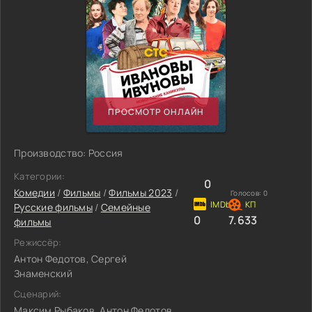
ПРОСМОТР ОНЛАЙН
Производство: Россия
Категории:
0
Комедии
/
Фильмы
/
Фильмы 2023
/
Голосов:
0
Русские фильмы
/
Семейные
0
7.633
фильмы
Режиссёр:
Антон Федотов, Сергей
Знаменский
Сценарий:
Максим Рыбаков, Антон Федотов,