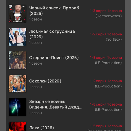
Черный список. Прораб
1-3 серия 1 сезона
(2026)
(Не требуется)
1 сезон
Любимая сотрудница
1-2 серия 1 сезона
(2026)
(SoftBox)
1 сезон
Стерлинг-Поинт (2026)
1-8 серия 1 сезона
(LE-Production)
1 сезон
Осколки (2026)
1-2 серия 1 сезона
(LE-Production)
1 сезон
Звёздные войны:
1-8 серия 1 сезона
Видения. Девятый джедай
(LE-Production)
(2026)
1 сезон
1-5 серия 1 сезона
Лаки (2026)