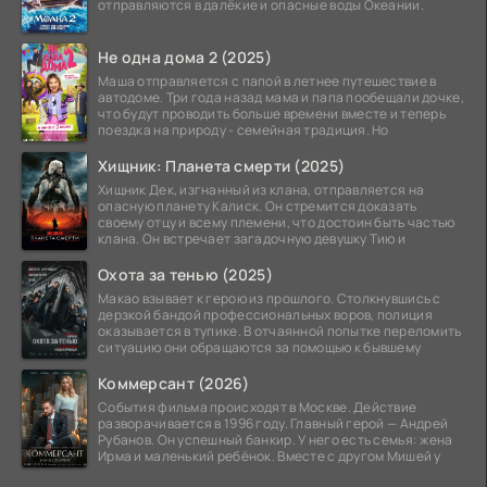
отправляются в далёкие и опасные воды Океании.
Не одна дома 2 (2025)
Маша отправляется с папой в летнее путешествие в
автодоме. Три года назад мама и папа пообещали дочке,
что будут проводить больше времени вместе и теперь
поездка на природу - семейная традиция. Но
Хищник: Планета смерти (2025)
Хищник Дек, изгнанный из клана, отправляется на
опасную планету Калиск. Он стремится доказать
своему отцу и всему племени, что достоин быть частью
клана. Он встречает загадочную девушку Тию и
Охота за тенью (2025)
Макао взывает к герою из прошлого. Столкнувшись с
дерзкой бандой профессиональных воров, полиция
оказывается в тупике. В отчаянной попытке переломить
ситуацию они обращаются за помощью к бывшему
Коммерсант (2026)
События фильма происходят в Москве. Действие
разворачивается в 1996 году. Главный герой — Андрей
Рубанов. Он успешный банкир. У него есть семья: жена
Ирма и маленький ребёнок. Вместе с другом Мишей у