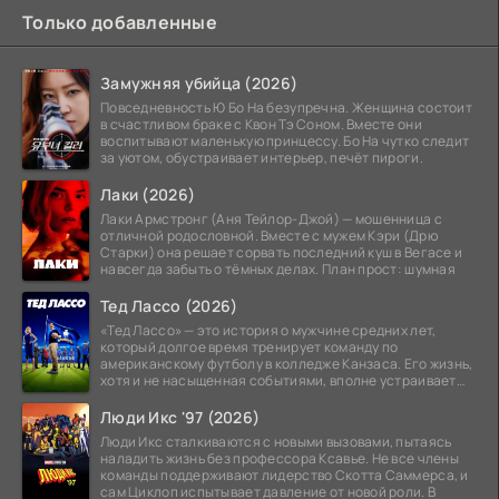
Только добавленные
Замужняя убийца (2026)
Повседневность Ю Бо На безупречна. Женщина состоит
в счастливом браке с Квон Тэ Соном. Вместе они
воспитывают маленькую принцессу. Бо На чутко следит
за уютом, обустраивает интерьер, печёт пироги.
Лаки (2026)
Лаки Армстронг (Аня Тейлор-Джой) — мошенница с
отличной родословной. Вместе с мужем Кэри (Дрю
Старки) она решает сорвать последний куш в Вегасе и
навсегда забыть о тёмных делах. План прост: шумная
Тед Лассо (2026)
«Тед Лассо» — это история о мужчине средних лет,
который долгое время тренирует команду по
американскому футболу в колледже Канзаса. Его жизнь,
хотя и не насыщенная событиями, вполне устраивает
его:
Люди Икс '97 (2026)
Люди Икс сталкиваются с новыми вызовами, пытаясь
наладить жизнь без профессора Ксавье. Не все члены
команды поддерживают лидерство Скотта Саммерса, и
сам Циклоп испытывает давление от новой роли. В