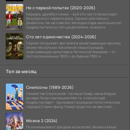
Не с первой попытки (2020-2026)
Карьера, дружба и семья — всё это часто происходит
безупречно с первого раза. Однако для Никки и
Джейсона так не повезло. Молодая пара несколько лет
подряд пыталась стать родителями, но все их
Сто лет одиночества (2024-2026)
Сериал погружает зрителей в захватывающую хронику
жизни нескольких поколений семьи Буэндиа,
охватывающую целый век в Латинской Америке — от
постколониальных 1820-х до бурных 1920-х.
Топ за месяц
Симпсоны (1989-2026)
Семейство Симпсонов - папаша Гомер, мама Мардж,
дочери Лиза и маленькая Мэгги, и несносный
подросток Барт - проживают в среднестатистическом
городке Спрингфилд. Гомер трудится на местной
атомной
Моана 2 (2024)
Получив вызов от предков-искателей, Моана и Мауи