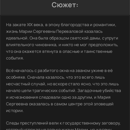
Сюжет:
На закате XIX века, в эпоху благородства и романтики,
жизнь Марии Сергеевны Переваловой казалась
идеальной. Она была образцом светской дамы, супруги
влиятельного чиновника, и никто не мог предположить,
что она окажется втянута в опасные и таинственные
события.
Всё началось с разбитого окна на званом ужине в её
особняке. Сначала казалось, что это всего лишь
несчастный случай, но вскоре стало ясно, что это лишь
начало цепи трагических событий. Загадочные убийства
и исчезновения следовали одно за другим, и Мария
Сергеевна оказалась в самом центре этой зловещей
истории.
Следы преступлений вели к государственному заговору,
который угрожал не только жизни Марии, но и всему