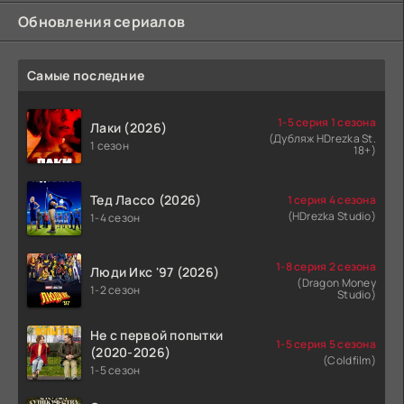
Обновления сериалов
Самые последние
1-5 серия 1 сезона
Лаки (2026)
(Дубляж HDrezka St.
1 сезон
18+)
Тед Лассо (2026)
1 серия 4 сезона
(HDrezka Studio)
1-4 сезон
1-8 серия 2 сезона
Люди Икс '97 (2026)
(Dragon Money
1-2 сезон
Studio)
Не с первой попытки
1-5 серия 5 сезона
(2020-2026)
(Coldfilm)
1-5 сезон