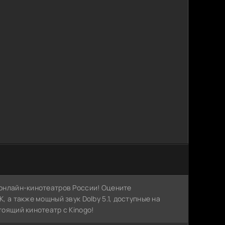
х онлайн-кинотеатров России! Оцените
, а также мощный звук Dolby 5.1, доступные на
тоящий кинотеатр с Kinogo!