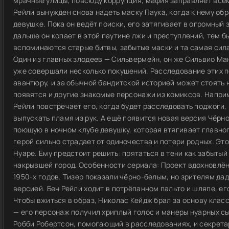
мрачные улицы, повсюду коррупция, мафия заправляет всем,
Рейли вынужден снова надеть маску Паука, когда к нему об
девушке. Пока он ведёт поиски, его затягивает в огромный 
дальше он копает в этой паутине лжи и преступлений, тем 
вспоминаются старые битвы, забытые маски и та самая сила
Один из главных злодеев — Сильвермейн, он же Сильвио Ма
уже совершали несколько покушений. Расследование этих п
авантюру, и за обычной бандитской историей может стоять 
появятся и другие знакомые персонажи из комиксов. Напри
Рейли повстречает его, когда будет расследовать поджоги,
выпускать пламя из рук. А ещё появится новая версия Чёрно
поющую в ночном клубе девушку, которая втягивает главног
герой сильно страдает от одиночества и потери родных. Это
Нуаре. Ему предстоит решить: прятаться в тени как забытый
накрывшей город. Особенности сериала: Проект вдохновлё
1950-х годов. Тизер показали чёрно-белым, но зрителям да
версией. Бен Рейли ходит в потрёпанном пальто и шляпе, е
Чтобы вжиться в образ, Николас Кейдж брал за основу клас
— его персонаж получил хриплый голос и манеры нуарных с
Робби Робертсон, помогающий в расследованиях, и секрет