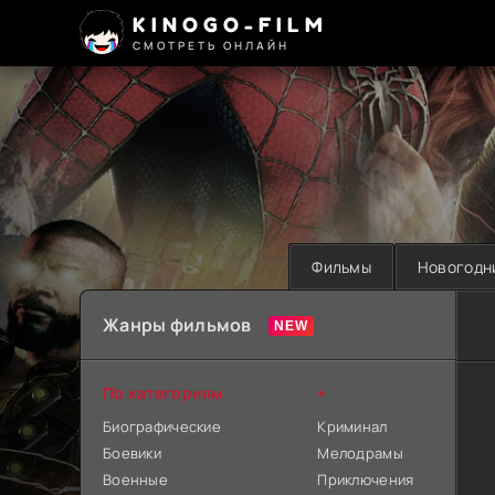
KINOGO-FILM
СМОТРЕТЬ ОНЛАЙН
Фильмы
Новогодн
Жанры фильмов
По категориям
+
Биографические
Криминал
Боевики
Мелодрамы
Военные
Приключения