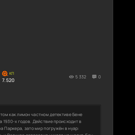
5 332
0
7.520
том как лимон частном детективе Бене
 1930-х годов. Действие происходит в
а Паркера, зато мир погружён в нуар: