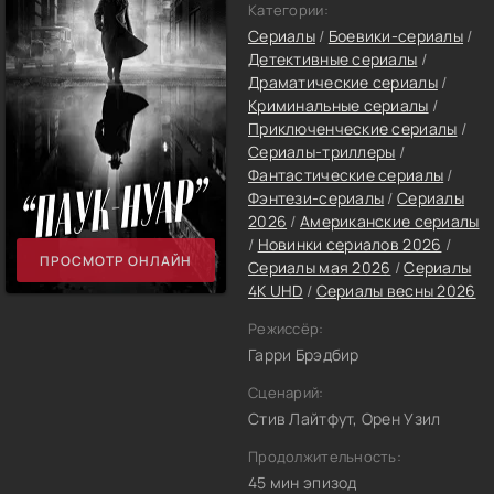
Категории:
Сериалы
/
Боевики-сериалы
/
Детективные сериалы
/
Драматические сериалы
/
Криминальные сериалы
/
Приключенческие сериалы
/
Сериалы-триллеры
/
Фантастические сериалы
/
Фэнтези-сериалы
/
Сериалы
2026
/
Американские сериалы
/
Новинки сериалов 2026
/
ПРОСМОТР ОНЛАЙН
Сериалы мая 2026
/
Сериалы
4K UHD
/
Сериалы весны 2026
Режиссёр:
Гарри Брэдбир
Сценарий:
Стив Лайтфут, Орен Узил
Продолжительность:
45 мин эпизод