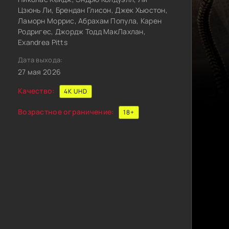
Цзюнь Ли, Брендан Глисон, Джек Хьюстон,
Ламорн Моррис, Абрахам Попула, Карен
Родригес, Джордж Тодд МакЛахлан,
Exandrea Pitts
Дата выхода:
27 мая 2026
Качество:
4K UHD
Возрастное ограничение:
18+