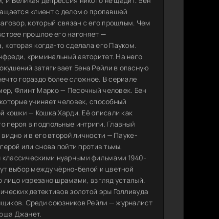
 и Великая депрессия никого не щадит. Бен
ращается клиент с делом о пропавшей
заговор, который связан с его прошлым. Чем
быстрее прошлое его нагоняет —
, которая когда-то сделала его Пауком.
нфреди, криминальный авторитет. На него
окушений затягивает Бена Рейли в опасную
нечто гораздо более сложное. В сериале
мер, Флинт Марко — Песочный человек. Бен
 которые учиняет человек, способный
й кошки — Кошка Харди. Её описали как
о героя в подпольные интриги. Главный
 видно и в его второй личности — Пауке-
 герой или снова пойти против тьмы,
н классическими нуарными фильмами 1940-
дут выбор между чёрно-белой и цветной
го лицо изрезано шрамами, взгляд усталый.
сических детективов золотой эры Голливуда
ыщиков. Среди союзников Рейли — журналист
арша Джанет.