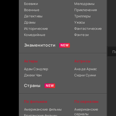
Боевики
Мелодрамы
Военные
Приключения
Детективы
Триллеры
Драмы
Ужасы
Исторические
Фантастические
Комедийные
Фэнтези
Знаменитости
П
Актеры
Актрисы
Адам Сэндлер
Ана де Армас
Джеки Чан
Сидни Суини
Страны
По фильмам
По сериалам
Американские фильмы
Американские
сериалы
Британские фильмы