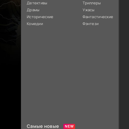
Детективы
Триллеры
Драмы
Ужасы
Исторические
Фантастические
Комедии
Фэнтези
Самые новые