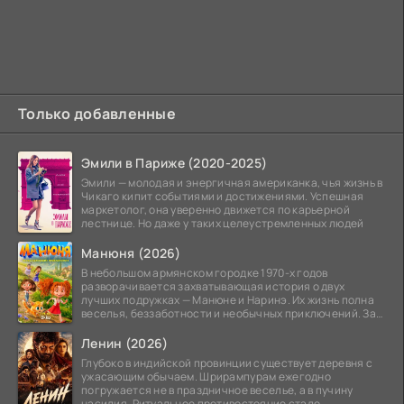
Только добавленные
Эмили в Париже (2020-2025)
Эмили — молодая и энергичная американка, чья жизнь в
Чикаго кипит событиями и достижениями. Успешная
маркетолог, она уверенно движется по карьерной
лестнице. Но даже у таких целеустремленных людей
Манюня (2026)
В небольшом армянском городке 1970-х годов
разворачивается захватывающая история о двух
лучших подружках — Манюне и Наринэ. Их жизнь полна
веселья, беззаботности и необычных приключений. За
девочками
Ленин (2026)
Глубоко в индийской провинции существует деревня с
ужасающим обычаем. Шрирампурам ежегодно
погружается не в праздничное веселье, а в пучину
насилия. Ритуальное противостояние стало