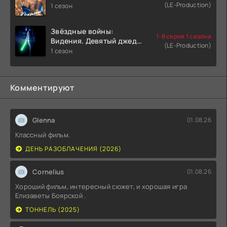
(LE-Production)
1 сезон
Звёздные войны:
1-8 серия 1 сезона
Видения. Девятый джедай
(LE-Production)
(2026)
1 сезон
Комментируют
Glenna
01.08.26
Классный фильм.
ДЕНЬ РАЗОБЛАЧЕНИЯ (2026)
Cornelius
01.08.26
Хороший фильм, интересный сюжет, и хорошая игра
Елизаветы Боярской .
ТОННЕЛЬ (2025)