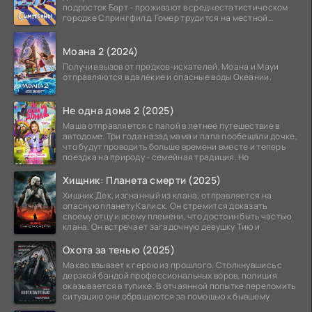
подросток Барт - проживают в среднестатистическом
городке Спрингфилд. Гомер трудится на местной
атомной
Моана 2 (2024)
Получив вызов от предков-искателей, Моана и Мауи
отправляются в далёкие и опасные воды Океании.
Не одна дома 2 (2025)
Маша отправляется с папой в летнее путешествие в
автодоме. Три года назад мама и папа пообещали дочке,
что будут проводить больше времени вместе и теперь
поездка на природу - семейная традиция. Но
Хищник: Планета смерти (2025)
Хищник Дек, изгнанный из клана, отправляется на
опасную планету Калиск. Он стремится доказать
своему отцу и всему племени, что достоин быть частью
клана. Он встречает загадочную девушку Тию и
Охота за тенью (2025)
Макао взывает к герою из прошлого. Столкнувшись с
дерзкой бандой профессиональных воров, полиция
оказывается в тупике. В отчаянной попытке переломить
ситуацию они обращаются за помощью к бывшему