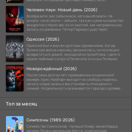
обязательной
Человек-паук: Новый день (2026)
Вообразите: вас забыли все, кого вы обожали. Не
уехали, не исчезли — забыли, так как чужое колдовство
аккуратно стёрло вас из их мыслей, как неправильную
запись из дневника. Питер Паркер существует
Одиссея (2026)
Одиссей был измучен долгими сражениями. Когда
Троянская война наконец закончилась, он поспешил
возвратиться домой, на родной остров Итака, где его
ждали любимая супруга Пенелопа и их сын Телемах.
Новорождённый (2026)
После семи долгих лет, проведённых в одиночной
камере, Крис Ньюборн выходит на свободу, надеясь
начать новую жизнь и восстановить отношения с
семьёй. Но реальность оказывается гораздо суровее
его
Топ за месяц
Симпсоны (1989-2026)
Семейство Симпсонов - папаша Гомер, мама Мардж,
дочери Лиза и маленькая Мэгги, и несносный