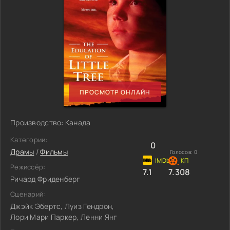
ПРОСМОТР ОНЛАЙН
Производство: Канада
Категории:
0
Драмы
/
Фильмы
Голосов:
0
Режиссёр:
7.1
7.308
Ричард Фриденберг
Сценарий:
Джэйк Эбертс, Луиз Гендрон,
Лори Мари Паркер, Ленни Янг