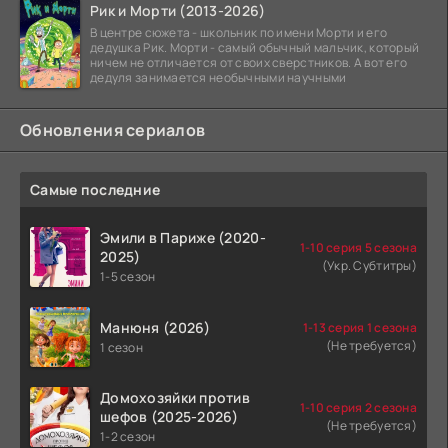
Рик и Морти (2013-2026)
В центре сюжета - школьник по имени Морти и его
дедушка Рик. Морти - самый обычный мальчик, который
ничем не отличается от своих сверстников. А вот его
дедуля занимается необычными научными
Обновления сериалов
Самые последние
Эмили в Париже (2020-
1-10 серия 5 сезона
2025)
(Укр. Субтитры)
1-5 сезон
Манюня (2026)
1-13 серия 1 сезона
(Не требуется)
1 сезон
Домохозяйки против
1-10 серия 2 сезона
шефов (2025-2026)
(Не требуется)
1-2 сезон