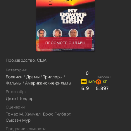
ПРОСМОТР ОНЛАЙН
Производство: США
Категории:
0
Боевики
/
Драмы
/
Триллеры
/
Голосов:
0
Фильмы
/
Американские фильмы
6.9
5.897
Режиссёр:
Джек Шолдер
Сценарий:
Томас М. Хэммел, Брюс Гилберт,
Сьюзэн Мур
Продолжительность: