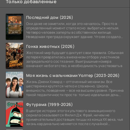
Только добавленные
Последний дом (2026)
Они даже не заметили, когда это началось. Просто в
определенный момент стало ясно: выбраться нельзя.
Четверо человек заперты в собственном жилище.
Неведомая преграда окружает здание. Что ее создало
—
Гонка животных (2026)
Жестокий мир будущего диктует свои правила. Обычная
лотерея превратилась в механизм отбора участников
запредельного состязания. Выигрышные номера
означают не богатство, а необходимость участвовать в
Моя жизнь с мальчиками Уолтер (2023-2026)
Жизнь Джеки Ховард — отточенный механизм. Все
шестеренки крутятся четко и слаженно. Школа,
внешность, поведение — все на высшем уровне. Причина
такой педантичности проста: только идеальная дочь
может
Футурама (1999-2026)
В центре истории этого культового анимационного
сериала оказывается Филип Дж. Фрай, ничем не
примечательный доставщик пиццы из конца XX века, чья
жизнь кардинально меняется после случайной
заморозки