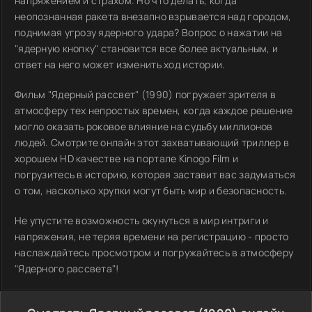
напряжением и страхом. Но что делать, когда
неопознанная ракета внезапно взрывается над городом,
поднимая угрозу ядерного удара? Вопрос о нажатии на
"ядерную кнопку" становится все более актуальным, и
ответ на него может изменить ход истории.
Фильм "Ядерный рассвет" (1990) погружает зрителя в
атмосферу тех непростых времен, когда каждое решение
могло оказать роковое влияние на судьбу миллионов
людей. Смотрите онлайн этот захватывающий триллер в
хорошем HD качестве на портале Kinogo Film и
погрузитесь в историю, которая заставит вас задуматься
о том, насколько хрупки могут быть мир и безопасность.
Не упустите возможность окунуться в мир интриги и
напряжения, не теряя времени на регистрацию - просто
наслаждайтесь просмотром и погружайтесь в атмосферу
"Ядерного рассвета"!