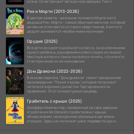
клана. Он встречает загадочную девушку Тию и
Рик и Морти (2013-2026)
В центре сюжета - школьник по имени Морти и его
дедушка Рик. Морти - самый обычный мальчик, который
ничем не отличается от своих сверстников. А вот его
дедуля занимается необычными научными
Орудия (2025)
Все дети из одного школьного класса, за исключением
одного ребёнка, одновременно бесследно исчезают.
Местные жители и семьи пытаются понять, что или кто
стал причиной их исчезновения.
Дом Дракона (2022-2026)
В основе сериала "Дом дракона" лежит грандиозное
произведение "Пламя и кровь", которое погружает
читателя в хронику династии Таргариенов и их
правления. Этот литературный шедевр,
Грабитель с крыши (2025)
Джеффри Манчестер, прозванный за свои дерзкие
ограбления McDonald s грабителем с крыши,
обнаруживает неожиданное убежище в магазине
игрушек. Здесь он получает шанс перевести дух и
залечь на дно. Но