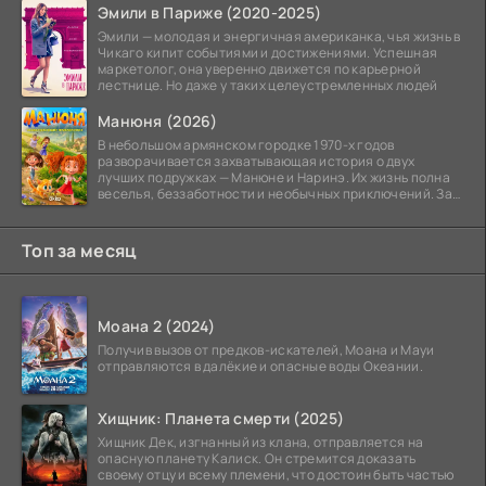
Эмили в Париже (2020-2025)
Эмили — молодая и энергичная американка, чья жизнь в
Чикаго кипит событиями и достижениями. Успешная
маркетолог, она уверенно движется по карьерной
лестнице. Но даже у таких целеустремленных людей
Манюня (2026)
В небольшом армянском городке 1970-х годов
разворачивается захватывающая история о двух
лучших подружках — Манюне и Наринэ. Их жизнь полна
веселья, беззаботности и необычных приключений. За
девочками
Топ за месяц
Моана 2 (2024)
Получив вызов от предков-искателей, Моана и Мауи
отправляются в далёкие и опасные воды Океании.
Хищник: Планета смерти (2025)
Хищник Дек, изгнанный из клана, отправляется на
опасную планету Калиск. Он стремится доказать
своему отцу и всему племени, что достоин быть частью