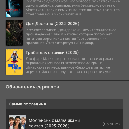
Все дети из одного школьного класса, за исключением
одного ребёнка, одновременно бесследно исчезают.
Местные жители и семьи пытаются понять, что или кто
стал причиной их исчезновения.
Дом Дракона (2022-2026)
В основе сериала "Дом дракона" лежит грандиозное
произведение "Пламя и кровь", которое погружает
читателя в хронику династии Таргариенов и их
правления. Этот литературный шедевр,
Грабитель с крыши (2025)
Джеффри Манчестер, прозванный за свои дерзкие
ограбления McDonald s грабителем с крыши,
обнаруживает неожиданное убежище в магазине
игрушек. Здесь он получает шанс перевести дух и
залечь на дно. Но
Обновления сериалов
Самые последние
Моя жизнь с мальчиками
(ColdFilm)
Уолтер (2023-2026)