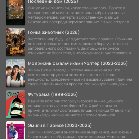
Последний дом (2026)
Они даже не заметили, когда это началось. Просто в
определенный момент стало ясно: выбраться нельзя.
Четверо человек заперты в собственном жилище.
Неведомая преграда окружает здание. Что ее создало
—
Гонка животных (2026)
Жестокий мир будущего диктует свои правила. Обычная
лотерея превратилась в механизм отбора участников
запредельного состязания. Выигрышные номера
означают не богатство, а необходимость участвовать в
Моя жизнь с мальчиками Уолтер (2023-2026)
Жизнь Джеки Ховард — отточенный механизм. Все
шестеренки крутятся четко и слаженно. Школа,
внешность, поведение — все на высшем уровне. Причина
такой педантичности проста: только идеальная дочь
может
Футурама (1999-2026)
В центре истории этого культового анимационного
сериала оказывается Филип Дж. Фрай, ничем не
примечательный доставщик пиццы из конца XX века, чья
жизнь кардинально меняется после случайной
заморозки
Эмили в Париже (2020-2025)
Эмили — молодая и энергичная американка, чья жизнь в
Чикаго кипит событиями и достижениями. Успешная