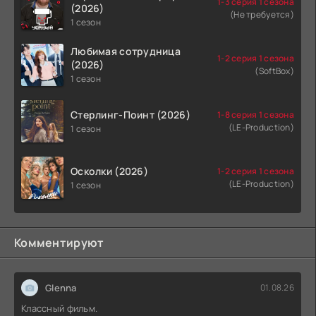
1-3 серия 1 сезона
(2026)
(Не требуется)
1 сезон
Любимая сотрудница
1-2 серия 1 сезона
(2026)
(SoftBox)
1 сезон
Стерлинг-Поинт (2026)
1-8 серия 1 сезона
(LE-Production)
1 сезон
Осколки (2026)
1-2 серия 1 сезона
(LE-Production)
1 сезон
Комментируют
Glenna
01.08.26
Классный фильм.