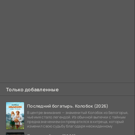
Только добавленные
Последний богатырь. Колобок (2026)
В центре внимания — знаменитый Колобок из Белогорья,
чьё имя стало легендой. Из обычной выпечки с тайным
предназначением он превратился в хитреца, который
изменил свою судьбу благодаря неожиданному