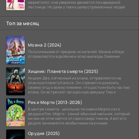
маркетолог, она уверенно движется по карьерной
лестнице. Но даже у таких целеустремленных людей
Топ за месяц
Моана 2 (2024)
Получив вызов от предков-искателей, Моана и Мауи
отправляются в далёкие и опасные воды Океании.
Хищник: Планета смерти (2025)
Хищник Дек, изгнанный из клана, отправляется на
опасную планету Калиск. Он стремится доказать
своему отцу и всему племени, что достоин быть частью
клана. Он встречает загадочную девушку Тию и
Рик и Морти (2013-2026)
В центре сюжета - школьник по имени Морти и его
дедушка Рик. Морти - самый обычный мальчик, который
ничем не отличается от своих сверстников. А вот его
дедуля занимается необычными научными
Орудия (2025)