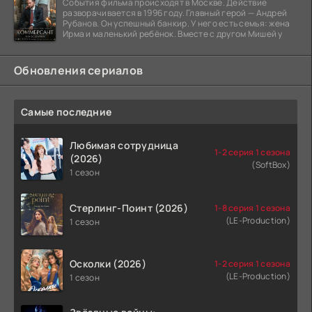
События фильма происходят в Москве. Действие
разворачивается в 1996 году. Главный герой — Андрей
Рубанов. Он успешный банкир. У него есть семья: жена
Ирма и маленький ребёнок. Вместе с другом Мишей у
Обновления сериалов
Самые последние
Любимая сотрудница
1-2 серия 1 сезона
(2026)
(SoftBox)
1 сезон
Стерлинг-Поинт (2026)
1-8 серия 1 сезона
(LE-Production)
1 сезон
Осколки (2026)
1-2 серия 1 сезона
(LE-Production)
1 сезон