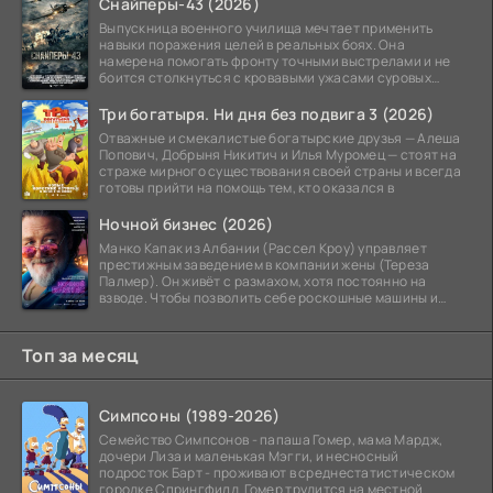
Снайперы-43 (2026)
Выпускница военного училища мечтает применить
навыки поражения целей в реальных боях. Она
намерена помогать фронту точными выстрелами и не
боится столкнуться с кровавыми ужасами суровых
сражений.
Три богатыря. Ни дня без подвига 3 (2026)
Отважные и смекалистые богатырские друзья — Алеша
Попович, Добрыня Никитич и Илья Муромец — стоят на
страже мирного существования своей страны и всегда
готовы прийти на помощь тем, кто оказался в
Ночной бизнес (2026)
Манко Капак из Албании (Рассел Кроу) управляет
престижным заведением в компании жены (Тереза
Палмер). Он живёт с размахом, хотя постоянно на
взводе. Чтобы позволить себе роскошные машины и
жильё в
Топ за месяц
Симпсоны (1989-2026)
Семейство Симпсонов - папаша Гомер, мама Мардж,
дочери Лиза и маленькая Мэгги, и несносный
подросток Барт - проживают в среднестатистическом
городке Спрингфилд. Гомер трудится на местной