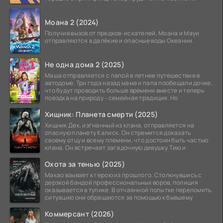
атомной
Моана 2 (2024)
Получив вызов от предков-искателей, Моана и Мауи
отправляются в далёкие и опасные воды Океании.
Не одна дома 2 (2025)
Маша отправляется с папой в летнее путешествие в
автодоме. Три года назад мама и папа пообещали дочке,
что будут проводить больше времени вместе и теперь
поездка на природу - семейная традиция. Но
Хищник: Планета смерти (2025)
Хищник Дек, изгнанный из клана, отправляется на
опасную планету Калиск. Он стремится доказать
своему отцу и всему племени, что достоин быть частью
клана. Он встречает загадочную девушку Тию и
Охота за тенью (2025)
Макао взывает к герою из прошлого. Столкнувшись с
дерзкой бандой профессиональных воров, полиция
оказывается в тупике. В отчаянной попытке переломить
ситуацию они обращаются за помощью к бывшему
Коммерсант (2026)