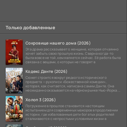
Только добавленные
Сокровище нашего дома (2026)
Эта драма рассказывает о женщине, которая отчаянно
хочет забыть свою прошлую жизнь. Сварна когда-то
была вовсе не той, кем является сейчас. Её работа была
связана с вещами, о которых не говорят в
Кодекс Данте (2026)
Сюжет строится вокруг редкого исторического
предмета — рукописи «Божественной комедии»,
которая, как считается, написана самим Данте. Она
неожиданно оказывается на чёрном рынке Нью-Йорка.
Её покупает
Холоп 3 (2026)
Погружение в прошлое становится настоящим
испытанием для современных мажоров в продолжении
истории, где избалованные дети богатых родителей
сталкиваются с непростыми условиями жизни в