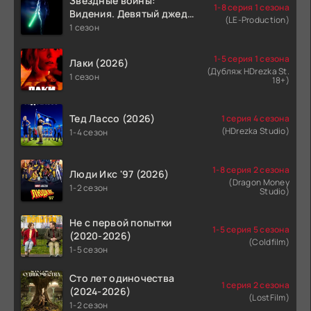
Звёздные войны:
1-8 серия 1 сезона
Видения. Девятый джедай
(LE-Production)
(2026)
1 сезон
1-5 серия 1 сезона
Лаки (2026)
(Дубляж HDrezka St.
1 сезон
18+)
Тед Лассо (2026)
1 серия 4 сезона
(HDrezka Studio)
1-4 сезон
1-8 серия 2 сезона
Люди Икс '97 (2026)
(Dragon Money
1-2 сезон
Studio)
Не с первой попытки
1-5 серия 5 сезона
(2020-2026)
(Coldfilm)
1-5 сезон
Сто лет одиночества
1 серия 2 сезона
(2024-2026)
(LostFilm)
1-2 сезон