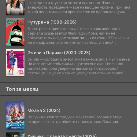
шестеренки крутятся четко и слаженно. Школа,
внешность, поведение — все на высшем уровне. Причина
такой педантичности проста: только идеальная дочь
может
Футурама (1999-2026)
В центре истории этого культового анимационного
сериала оказывается Филип Дж. Фрай, ничем не
примечательный доставщик пиццы из конца XX века, чья
жизнь кардинально меняется после случайной
заморозки
Эмили в Париже (2020-2025)
Эмили — молодая и энергичная американка, чья жизнь в
Чикаго кипит событиями и достижениями. Успешная
маркетолог, она уверенно движется по карьерной
лестнице. Но даже у таких целеустремленных людей
Топ за месяц
Моана 2 (2024)
Получив вызов от предков-искателей, Моана и Мауи
отправляются в далёкие и опасные воды Океании.
Хищник: Планета смерти (2025)