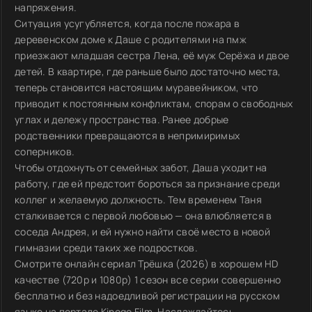
напряжения.
Ситуация усугубляется, когда после пожара в
деревенском доме к Даше с родителями на пмж
приезжают младшая сестра Лена, её муж Серёжа и двое
детей. В квартире, где раньше было достаточно места,
теперь становится настоящим муравейником, что
приводит к постоянным конфликтам, спорам о свободных
углах и дележу пространства. Ранее добрые
родственники превращаются в непримиримых
соперников.
Чтобы отдохнуть от семейных забот, Даша уходит на
работу, где ей предстоит бороться за признание среди
коллег и желаемую должность. Тем временем Таня
сталкивается с первой любовью — она влюбляется в
соседа Андрея, и ей нужно найти своё место в новой
гимназии среди таких же подростков.
Смотрите онлайн сериал Трёшка (2026) в хорошем HD
качестве (720p и 1080p) 1 сезон все серии совершенно
бесплатно и без надоедливой регистрации на русском
языке на портале Kinogo Film. Наслаждайтесь