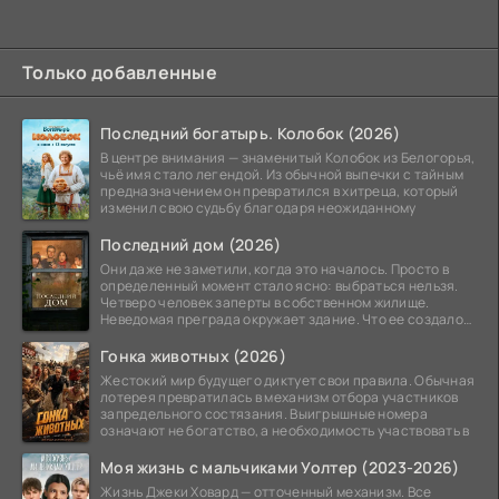
Только добавленные
Последний богатырь. Колобок (2026)
В центре внимания — знаменитый Колобок из Белогорья,
чьё имя стало легендой. Из обычной выпечки с тайным
предназначением он превратился в хитреца, который
изменил свою судьбу благодаря неожиданному
Последний дом (2026)
Они даже не заметили, когда это началось. Просто в
определенный момент стало ясно: выбраться нельзя.
Четверо человек заперты в собственном жилище.
Неведомая преграда окружает здание. Что ее создало
—
Гонка животных (2026)
Жестокий мир будущего диктует свои правила. Обычная
лотерея превратилась в механизм отбора участников
запредельного состязания. Выигрышные номера
означают не богатство, а необходимость участвовать в
Моя жизнь с мальчиками Уолтер (2023-2026)
Жизнь Джеки Ховард — отточенный механизм. Все