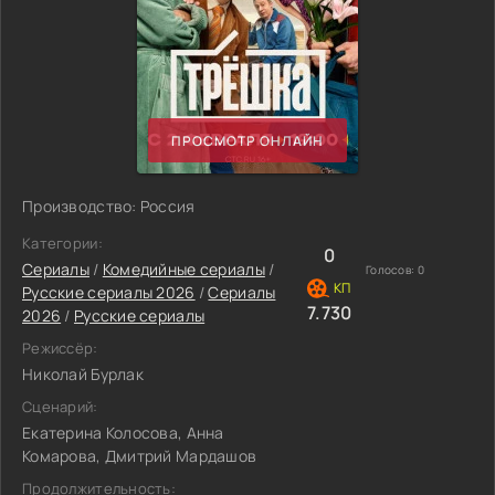
ПРОСМОТР ОНЛАЙН
Производство: Россия
Категории:
0
Сериалы
/
Комедийные сериалы
/
Голосов:
0
Русские сериалы 2026
/
Сериалы
7.730
2026
/
Русские сериалы
Режиссёр:
Николай Бурлак
Сценарий:
Екатерина Колосова, Анна
Комарова, Дмитрий Мардашов
Продолжительность: