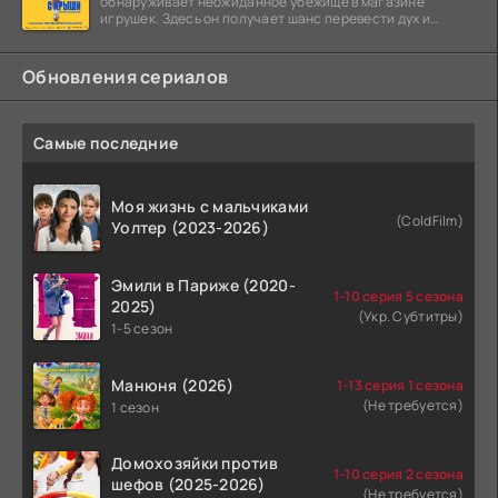
обнаруживает неожиданное убежище в магазине
игрушек. Здесь он получает шанс перевести дух и
залечь на дно. Но
Обновления сериалов
Самые последние
Моя жизнь с мальчиками
(ColdFilm)
Уолтер (2023-2026)
Эмили в Париже (2020-
1-10 серия 5 сезона
2025)
(Укр. Субтитры)
1-5 сезон
Манюня (2026)
1-13 серия 1 сезона
(Не требуется)
1 сезон
Домохозяйки против
1-10 серия 2 сезона
шефов (2025-2026)
(Не требуется)