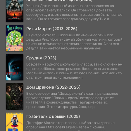
Хищник Дек, изгнанный из клана, отправляется на
опасную планету Калиск. Он стремится доказать
своему отцу и всему племени, что достоин быть частью
клана. Он встречает загадочную девушку Тию и
Рик и Морти (2013-2026)
В центре сюжета - школьник по имени Морти и его
дедушка Рик. Морти - самый обычный мальчик, который
ничем не отличается от своих сверстников. А вот его
дедуля занимается необычными научными
Орудия (2025)
Все дети из одного школьного класса, за исключением
одного ребёнка, одновременно бесследно исчезают.
Местные жители и семьи пытаются понять, что или кто
стал причиной их исчезновения.
Дом Дракона (2022-2026)
В основе сериала "Дом дракона" лежит грандиозное
произведение "Пламя и кровь", которое погружает
читателя в хронику династии Таргариенов и их
правления. Этот литературный шедевр,
Грабитель с крыши (2025)
Джеффри Манчестер, прозванный за свои дерзкие
ограбления McDonald s грабителем с крыши,