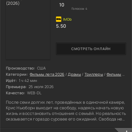
меняются в нечто почти не
10
Голосов:
4
5.50
СМОТРЕТЬ ОНЛАЙН
Производство:
США
Категории:
Фильмы лета 2026
/
Драмы
/
Триллеры
/
Фильмы
/
Фил
Идёт:
1 ч 42 мин
Премьера:
25 июля 2026
Качество:
WEB-DL
После семи долгих лет, проведённых в одиночной камере,
Крис Ньюборн выходит на свободу, надеясь начать новую
жизнь и восстановить отношения с семьёй. Но реальность
оказывается гораздо суровее его ожиданий. Свобода не
приносит облегчения; наоборот, она становится
настоящим испытанием. Каждый новый день даётся ему с