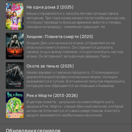
Не одна дома 2 (2025)
Маша отправляется с папой в летнее путешествие в
автодоме. Три года назад мама и папа пообещали дочке,
что будут проводить больше времени вместе и теперь
поездка на природу - семейная традиция. Но
Хищник: Планета смерти (2025)
Хищник Дек, изгнанный из клана, отправляется на
опасную планету Калиск. Он стремится доказать
своему отцу и всему племени, что достоин быть частью
клана. Он встречает загадочную девушку Тию и
Охота за тенью (2025)
Макао взывает к герою из прошлого. Столкнувшись с
дерзкой бандой профессиональных воров, полиция
оказывается в тупике. В отчаянной попытке переломить
ситуацию они обращаются за помощью к бывшему
Рик и Морти (2013-2026)
В центре сюжета - школьник по имени Морти и его
дедушка Рик. Морти - самый обычный мальчик, который
ничем не отличается от своих сверстников. А вот его
дедуля занимается необычными научными
Обновления сериалов