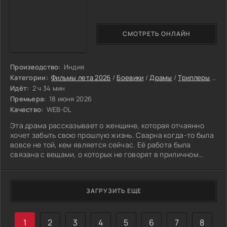
СМОТРЕТЬ ОНЛАЙН
Производство:
Индия
Категории:
Фильмы лета 2026
/
Боевики
/
Драмы
/
Триллеры
/
Фи
Идёт:
2 ч 34 мин
Премьера:
18 июня 2026
Качество:
WEB-DL
Эта драма рассказывает о женщине, которая отчаянно
хочет забыть свою прошлую жизнь. Сварна когда-то была
вовсе не той, кем является сейчас. Её работа была
связана с вещами, о которых не говорят в приличном
обществе. Но она смогла встретить Анирудха и выйти за
него замуж. Теперь у неё есть шанс на нормальное
будущее.
ЗАГРУЗИТЬ ЕЩЕ
1
2
3
4
5
6
7
8