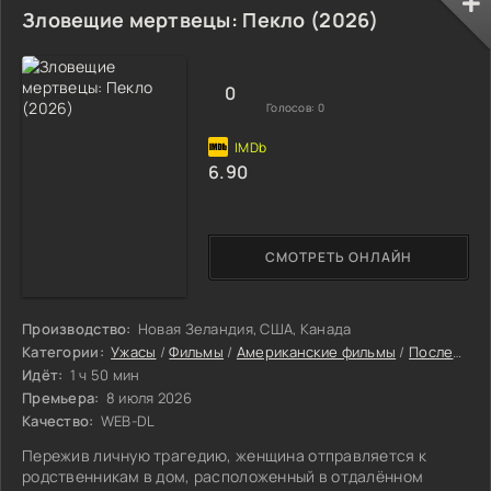
трудом, настигают страхи, мучает тёмное прошлое и
Зловещие мертвецы: Пекло (2026)
ощущение, будто он потерял своё «я». Возвращение к
привычной жизни оказывается сложнее, чем годы,
проведённые в изоляции. Теперь
0
Голосов:
0
6.90
СМОТРЕТЬ ОНЛАЙН
Производство:
Новая Зеландия, США, Канада
Категории:
Ужасы
/
Фильмы
/
Американские фильмы
/
Последние фильмы 2026
Идёт:
1 ч 50 мин
Премьера:
8 июля 2026
Качество:
WEB-DL
Пережив личную трагедию, женщина отправляется к
родственникам в дом, расположенный в отдалённом