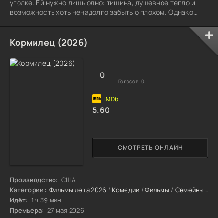
уголке. Ей нужно лишь одно: тишина, душевное тепло и
возможность хоть ненадолго забыть о плохом. Однако
вскоре становится очевидно: это место не подарит
никому покоя. Всё запускает появление Некрономикона.
Древняя книга словно вытягивает наружу что-то мрачное
Кормилец (2026)
и давно забытое. В здании начинают твориться вещи,
которые уже не объяснишь страхом или стечением
обстоятельств. Слышатся подозрительные звуки,
0
Голосов:
0
5.60
СМОТРЕТЬ ОНЛАЙН
Производство:
США
Категории:
Фильмы лета 2026
/
Комедии
/
Фильмы
/
Семейные фильмы
Идёт:
1 ч 39 мин
Премьера:
27 мая 2026