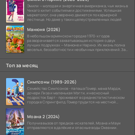
Эмили — молодая и энергичная американка, чья жизнь в
Чикаго кипит событиями и достижениями. Успешная
маркетолог, она уверенно движется по карьерной
лестнице. Но даже у таких целеустремленных людей
Манюня (2026)
В небольшом армянском городке 1970-х годов
разворачивается захватывающая история о двух
лучших подружках — Манюне и Наринэ. Их жизнь полна
веселья, беззаботности и необычных приключений. За
девочками
Топ за месяц
Симпсоны (1989-2026)
Семейство Симпсонов - папаша Гомер, мама Мардж,
дочери Лиза и маленькая Мэгги, и несносный
подросток Барт - проживают в среднестатистическом
городке Спрингфилд. Гомер трудится на местной
атомной
Моана 2 (2024)
Получив вызов от предков-искателей, Моана и Мауи
отправляются в далёкие и опасные воды Океании.