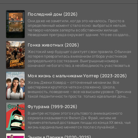
Последний дом (2026)
Они даже не заметили, когда это началось. Просто в
определенный момент стало ясно: выбраться нельзя.
Четверо человек заперты в собственном жилище.
Неведомая преграда окружает здание. Что ее создало
—
Гонка животных (2026)
Жестокий мир будущего диктует свои правила. Обычная
лотерея превратилась в механизм отбора участников
запредельного состязания. Выигрышные номера
означают не богатство, а необходимость участвовать в
Моя жизнь с мальчиками Уолтер (2023-2026)
Жизнь Джеки Ховард — отточенный механизм. Все
шестеренки крутятся четко и слаженно. Школа,
внешность, поведение — все на высшем уровне. Причина
такой педантичности проста: только идеальная дочь
может
Футурама (1999-2026)
В центре истории этого культового анимационного
сериала оказывается Филип Дж. Фрай, ничем не
примечательный доставщик пиццы из конца XX века, чья
жизнь кардинально меняется после случайной
заморозки
Эмили в Париже (2020-2025)