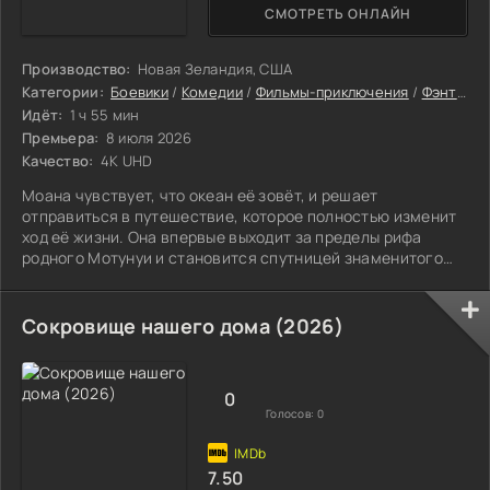
СМОТРЕТЬ ОНЛАЙН
Производство:
Новая Зеландия, США
Категории:
Боевики
/
Комедии
/
Фильмы-приключения
/
Фэнтези фильмы
Идёт:
1 ч 55 мин
Премьера:
8 июля 2026
Качество:
4K UHD
Моана чувствует, что океан её зовёт, и решает
отправиться в путешествие, которое полностью изменит
ход её жизни. Она впервые выходит за пределы рифа
родного Мотунуи и становится спутницей знаменитого
полубога Мауи. Вдвоём они отправляются по морю в
дорогу, полную препятствий и новых открытий, чтобы
вернуть процветание своему народу, который остался без
Сокровище нашего дома (2026)
рыбы и растений. В пути Моана сталкивается с разными
трудностями. Ей приходится быть не только смелой, но и
находчивой. Она узнаёт больше о
0
Голосов:
0
7.50