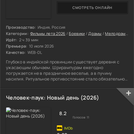
СМОТРЕТЬ ОНЛАЙН
Производство:
Индия, Россия
Категории:
Фильмы лета 2026
/
Боевики
/
Драмы
/
Мелодрамы
/
Идёт:
2 ч 39 мин
Премьера:
10 июля 2026
Качество:
WEB-DL
Глубоко в индийской провинции существует деревня с
ужасающим обычаем. Шрирампурам ежегодно
погружается не в праздничное веселье, а в пучину
насилия. Ритуальное противостояние стало обязательной
частью жизни, забирающей лучших из жителей.
Человек-паук: Новый день (2026)
8.2
Голосов:
11