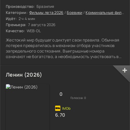
Производство:
Бразилия
Категории:
Фильмы лета 2026
/
Боевики
/
Криминальные фильмы
Идёт:
2 ч 4 мин
Премьера:
7 августа 2026
Качество:
WEB-DL
Жестокий мир будущего диктует свои правила. Обычная
лотерея превратилась в механизм отбора участников
запредельного состязания. Выигрышные номера
означают не богатство, а необходимость участвовать в
гонке не на жизнь, а на смерть. Каждый такой номер
закреплен за бегуном.
Ленин (2026)
0
Голосов:
0
6.70