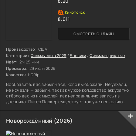
8.20
8.011
СМОТРЕТЬ ОНЛАЙН
Производство:
США
Категории:
Фильмы лета 2026
/
Боевики
/
Фильмы-приключения
/
Идёт:
2 ч 25 мин
Премьера:
29 июля 2026
Качество:
HDRip
Вообразите: вас забыли все, кого вы обожали. Не уехали,
не исчезли — забыли, так как чужое колдовство аккуратно
стёрло вас из их мыслей, как неправильную запись из
дневника. Питер Паркер существует так уже несколько
лет: без приятелей, без близких, лишь маска, костюм и
Нью-Йорк, который нужно оберегать каждую тёмную пору,
желает этого город или нет. Со стороны кажется
Новорождённый (2026)
героическим поступком. По сути — долгая, незаметная
трагедия: тело начинает вести себя нетипично, силы