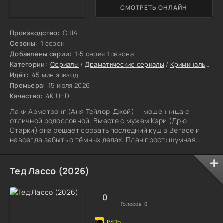
СМОТРЕТЬ ОНЛАЙН
Производство:
США
Сезоны:
1 сезон
Добавлены серии:
1-5 серия 1 сезона
Категории:
Сериалы
/
Драматические сериалы
/
Криминальные сериалы
Идёт:
45 мин эпизод
Премьера:
15 июля 2026
Качество:
4K UHD
Лаки Армстронг (Аня Тейлор-Джой) — мошенница с
отличной родословной. Вместе с мужем Кэри (Дрю
Старки) она решает сорвать последний куш в Вегасе и
навсегда забыть о тёмных делах. План прост: шумная
вечеринка, полный чемодан наличных и ближайший рейс в
новую жизнь. Однако утро приносит жестокий сюрприз.
Лаки просыпается в гостиничном номере с дикой
Тед Лассо (2026)
головной болью и понимает: Кэри исчез, деньги пропали.
Внизу её уже ждут агенты ФБР (Онжаню Эллис-Тейлор) и
те, кого она хотела бы никогда не
0
Голосов:
0