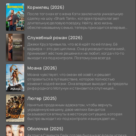
Кормилец (2026)
После того как его жена Кэти заключила уникальную
сделку на шоу «Shark Tank», которая предполагает
длительную деловую поездку, Нейту, всю жизнь
обеспечивавшему семью, теперь приходится впервые
стать
Служебный роман (2026)
Джеки Круз привыкла, что всё идёт по её плану. Её
карьера — это дисциплина. Она руководит компанией,
принимает жёсткие решения и не любит, когда что‑то
выходит из‑под контроля. Поэтому она всегда
Моана (2026)
Моана чувствует, что океан её зовёт, и решает
отправиться в путешествие, которое полностью
изменит ход её жизни. Она впервые выходит за пределы
рифа родного Мотунуи и становится спутницей
знаменитого
Люгер (2025)
Нанятые продажным адвокатом, чтобы вернуть
украденную машину, двое мелких бандитов
оказываются втянуты в жестокую ситуацию, которая
быстро выходит из-под контроля и вынуждает их
вступить в brutalное
Оболочка (2025)
Актриса Саманта Лейк готова была на всё ради успеха.