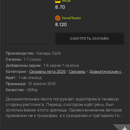
8.70
8.120
СМОТРЕТЬ ОНЛАЙН
Производство:
Канада, США
Сезоны:
1-7 сезон
Добавлены серии:
1-6 серия 7 сезона
Категории:
Сериалы лета 2026
/
Сериалы
/
Драматические сериалы
Идёт:
1 час эпизод
Премьера:
10 апреля 2019
Качество:
HDRip
Документальная лента погружает аудиторию в теневую
сторону рестлинга. Период, о котором идёт речь, был
золотым веком этого зрелища. Однако внимание авторов
приковано не к триумфам, а к скандалам и трагедиям той
эпохи.