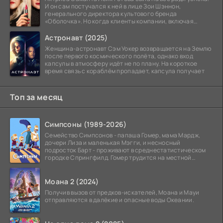
И он сам постучался к ней в лице Зои Шэннон,
генерального директора культового бренда
«Оболочка». Но когда клиенты компании, включая
восходящую
Астронавт (2025)
Женщина-астронавт Сэм Уокер возвращается на Землю
после первого космического полёта, однако вход
капсулы в атмосферу идёт не по плану. На короткое
время связь с кораблём пропадает, капсула получает
Топ за месяц
Симпсоны (1989-2026)
Семейство Симпсонов - папаша Гомер, мама Мардж,
дочери Лиза и маленькая Мэгги, и несносный
подросток Барт - проживают в среднестатистическом
городке Спрингфилд. Гомер трудится на местной
атомной
Моана 2 (2024)
Получив вызов от предков-искателей, Моана и Мауи
отправляются в далёкие и опасные воды Океании.