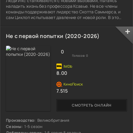
Люди Икс сталкиваются с новыми вызовами, пытаясь
наладить жизнь без профессора Ксавье. Не все члены
команды поддерживают лидерство Скотта Саммерса, и
сам Циклоп испытывает давление от новой роли. В это
нелегкое время Джин Грей, ожидая ребенка, предлагает
своему мужу оставить команду, чтобы создать для
малыша спокойную и защищенную атмосферу. Несмотря
Не с первой попытки (2020-2026)
на недавнюю утрату Ксавье, симпатия к мутантам
возросла, и ООН официально признала их команду как
супергероев. Однако, не все люди готовы принять
0
Голосов:
0
8.00
7.515
СМОТРЕТЬ ОНЛАЙН
Производство:
Великобритания
Сезоны:
1-5 сезон
Добавлены серии:
1-5 серия 5 сезона