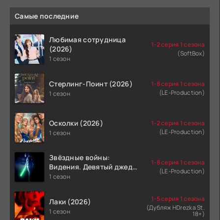
Самые последние
Любимая сотрудница
1-2 серия 1 сезона
(2026)
(SoftBox)
1 сезон
Стерлинг-Поинт (2026)
1-8 серия 1 сезона
(LE-Production)
1 сезон
Осколки (2026)
1-2 серия 1 сезона
(LE-Production)
1 сезон
Звёздные войны:
1-8 серия 1 сезона
Видения. Девятый джедай
(LE-Production)
(2026)
1 сезон
1-5 серия 1 сезона
Лаки (2026)
(Дубляж HDrezka St.
1 сезон
18+)