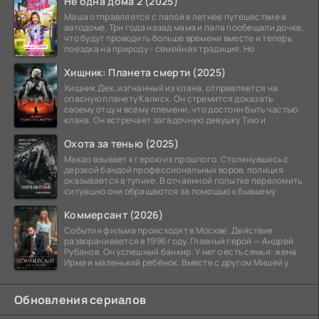
Не одна дома 2 (2025)
Маша отправляется с папой в летнее путешествие в
автодоме. Три года назад мама и папа пообещали дочке,
что будут проводить больше времени вместе и теперь
поездка на природу - семейная традиция. Но
Хищник: Планета смерти (2025)
Хищник Дек, изгнанный из клана, отправляется на
опасную планету Калиск. Он стремится доказать
своему отцу и всему племени, что достоин быть частью
клана. Он встречает загадочную девушку Тию и
Охота за тенью (2025)
Макао взывает к герою из прошлого. Столкнувшись с
дерзкой бандой профессиональных воров, полиция
оказывается в тупике. В отчаянной попытке переломить
ситуацию они обращаются за помощью к бывшему
Коммерсант (2026)
События фильма происходят в Москве. Действие
разворачивается в 1996 году. Главный герой — Андрей
Рубанов. Он успешный банкир. У него есть семья: жена
Ирма и маленький ребёнок. Вместе с другом Мишей у
Обновления сериалов