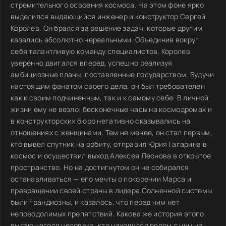
стремительного освоения космоса. На этом фоне ярко
выделился выдающийся инженер и конструктор Сергей
Королев. Он брался за решение задач, которые другим
казались абсолютно нереальными. Объединив вокруг
себя талантливую команду специалистов, Королев
уверенно двигался вперед, успешно реализуя
амбициозные планы, поставленные государством. Будучи
настоящим фанатом своего дела, он был требователен
как к своим подчиненным, так и к самому себе. В личной
жизни ему не везло: бесконечные часы на космодромах и
в конструкторских бюро негативно сказывались на
отношениях с женщинами. Тем не менее, он стал первым,
кто вывел спутник на орбиту, отправил Юрия Гагарина в
космос и осуществил выход Алексея Леонова в открытое
пространство. Но на достигнутом он не собирался
останавливаться — его мечты о покорении Марса и
превращении своей страны в лидера Солнечной системы
были грандиозны, и казалось, что перед ним нет
непреодолимых препятствий. Какова же история этого
выдающегося человека, кто находился рядом с ним на