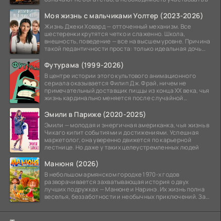
Моя жизнь с мальчиками Уолтер (2023-2026)
Жизнь Джеки Ховард — отточенный механизм. Все
шестеренки крутятся четко и слаженно. Школа,
внешность, поведение — все на высшем уровне. Причина
такой педантичности проста: только идеальная дочь
может
Футурама (1999-2026)
В центре истории этого культового анимационного
сериала оказывается Филип Дж. Фрай, ничем не
примечательный доставщик пиццы из конца XX века, чья
жизнь кардинально меняется после случайной
заморозки
Эмили в Париже (2020-2025)
Эмили — молодая и энергичная американка, чья жизнь в
Чикаго кипит событиями и достижениями. Успешная
маркетолог, она уверенно движется по карьерной
лестнице. Но даже у таких целеустремленных людей
Манюня (2026)
В небольшом армянском городке 1970-х годов
разворачивается захватывающая история о двух
лучших подружках — Манюне и Наринэ. Их жизнь полна
веселья, беззаботности и необычных приключений. За
девочками