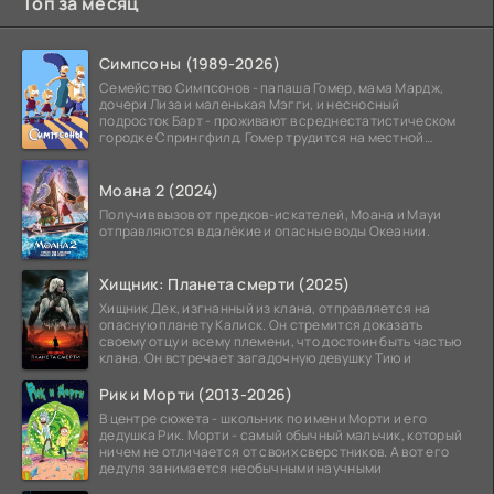
Топ за месяц
Симпсоны (1989-2026)
Семейство Симпсонов - папаша Гомер, мама Мардж,
дочери Лиза и маленькая Мэгги, и несносный
подросток Барт - проживают в среднестатистическом
городке Спрингфилд. Гомер трудится на местной
атомной
Моана 2 (2024)
Получив вызов от предков-искателей, Моана и Мауи
отправляются в далёкие и опасные воды Океании.
Хищник: Планета смерти (2025)
Хищник Дек, изгнанный из клана, отправляется на
опасную планету Калиск. Он стремится доказать
своему отцу и всему племени, что достоин быть частью
клана. Он встречает загадочную девушку Тию и
Рик и Морти (2013-2026)
В центре сюжета - школьник по имени Морти и его
дедушка Рик. Морти - самый обычный мальчик, который
ничем не отличается от своих сверстников. А вот его
дедуля занимается необычными научными