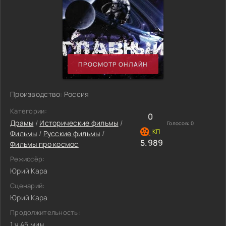
ПРОСМОТР ОНЛАЙН
Производство: Россия
Категории:
0
Драмы
/
Исторические фильмы
/
Голосов:
0
Фильмы
/
Русские фильмы
/
5.989
Фильмы про космос
Режиссёр:
Юрий Кара
Сценарий:
Юрий Кара
Продолжительность:
1 ч 45 мин