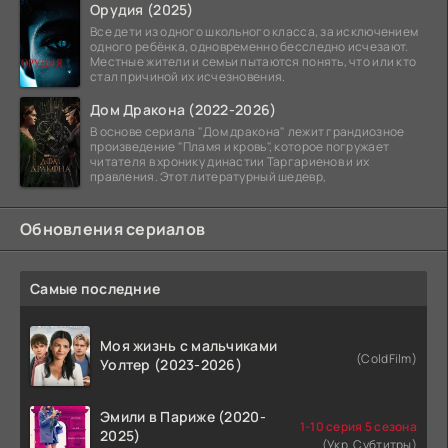
Орудия (2025)
Все дети из одного школьного класса, за исключением
одного ребёнка, одновременно бесследно исчезают.
Местные жители и семьи пытаются понять, что или кто
стал причиной их исчезновения.
Дом Дракона (2022-2026)
В основе сериала "Дом дракона" лежит грандиозное
произведение "Пламя и кровь", которое погружает
читателя в хронику династии Таргариенов и их
правления. Этот литературный шедевр,
Обновления сериалов
Самые последние
Моя жизнь с мальчиками
(ColdFilm)
Уолтер (2023-2026)
Эмили в Париже (2020-
1-10 серия 5 сезона
2025)
(Укр. Субтитры)