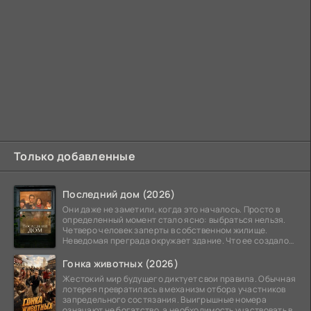
Только добавленные
Последний дом (2026)
Они даже не заметили, когда это началось. Просто в
определенный момент стало ясно: выбраться нельзя.
Четверо человек заперты в собственном жилище.
Неведомая преграда окружает здание. Что ее создало
—
Гонка животных (2026)
Жестокий мир будущего диктует свои правила. Обычная
лотерея превратилась в механизм отбора участников
запредельного состязания. Выигрышные номера
означают не богатство, а необходимость участвовать в