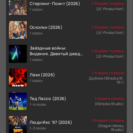
Стерлинг-Поинт (2026)
1-8 серия 1 сезона
(LE-Production)
1 сезон
Осколки (2026)
1-2 серия 1 сезона
(LE-Production)
1 сезон
Звёздные войны:
1-8 серия 1 сезона
Видения. Девятый джедай
(LE-Production)
(2026)
1 сезон
1-5 серия 1 сезона
Лаки (2026)
(Дубляж HDrezka St.
1 сезон
18+)
Тед Лассо (2026)
1 серия 4 сезона
(HDrezka Studio)
1-4 сезон
1-8 серия 2 сезона
Люди Икс '97 (2026)
(Dragon Money
1-2 сезон
Studio)