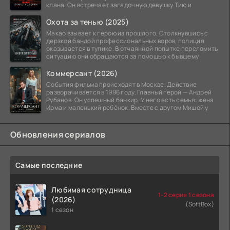
клана. Он встречает загадочную девушку Тию и
Охота за тенью (2025)
Макао взывает к герою из прошлого. Столкнувшись с
дерзкой бандой профессиональных воров, полиция
оказывается в тупике. В отчаянной попытке переломить
ситуацию они обращаются за помощью к бывшему
Коммерсант (2026)
События фильма происходят в Москве. Действие
разворачивается в 1996 году. Главный герой — Андрей
Рубанов. Он успешный банкир. У него есть семья: жена
Ирма и маленький ребёнок. Вместе с другом Мишей у
Обновления сериалов
Самые последние
Любимая сотрудница
1-2 серия 1 сезона
(2026)
(SoftBox)
1 сезон