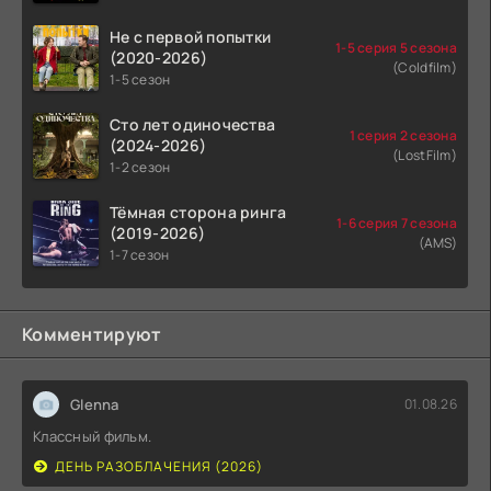
Не с первой попытки
1-5 серия 5 сезона
(2020-2026)
(Coldfilm)
1-5 сезон
Сто лет одиночества
1 серия 2 сезона
(2024-2026)
(LostFilm)
1-2 сезон
Тёмная сторона ринга
1-6 серия 7 сезона
(2019-2026)
(AMS)
1-7 сезон
Комментируют
Glenna
01.08.26
Классный фильм.
ДЕНЬ РАЗОБЛАЧЕНИЯ (2026)