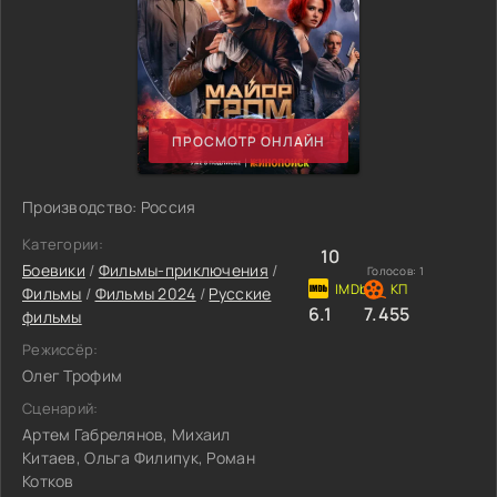
ПРОСМОТР ОНЛАЙН
Производство: Россия
Категории:
10
Боевики
/
Фильмы-приключения
/
Голосов:
1
Фильмы
/
Фильмы 2024
/
Русские
6.1
7.455
фильмы
Режиссёр:
Олег Трофим
Сценарий:
Артем Габрелянов, Михаил
Китаев, Ольга Филипук, Роман
Котков