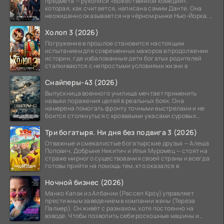
предмета — рукописи «Божественной комедии»,
которая, как считается, написана самим Данте. Она
неожиданно оказывается на чёрном рынке Нью-Йорка.
Её покупает
Холоп 3 (2026)
Погружение в прошлое становится настоящим
испытанием для современных мажоров в продолжении
истории, где избалованные дети богатых родителей
сталкиваются с непростыми условиями жизни в
Снайперы-43 (2026)
Выпускница военного училища мечтает применить
навыки поражения целей в реальных боях. Она
намерена помогать фронту точными выстрелами и не
боится столкнуться с кровавыми ужасами суровых
сражений.
Три богатыря. Ни дня без подвига 3 (2026)
Отважные и смекалистые богатырские друзья — Алеша
Попович, Добрыня Никитич и Илья Муромец — стоят на
страже мирного существования своей страны и всегда
готовы прийти на помощь тем, кто оказался в
Ночной бизнес (2026)
Манко Капак из Албании (Рассел Кроу) управляет
престижным заведением в компании жены (Тереза
Палмер). Он живёт с размахом, хотя постоянно на
взводе. Чтобы позволить себе роскошные машины и
жильё в