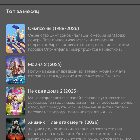
Топ за месяц
Симпсоны (1989-2026)
Семейство Симпсонов - папаша Гомер, мама Мардж,
дочери Лиза и маленькая Мэгги, и несносный
подросток Барт - проживают в среднестатистическом
городке Спрингфилд. Гомер трудится на местной
атомной
Моана 2 (2024)
Получив вызов от предков-искателей, Моана и Мауи
отправляются в далёкие и опасные воды Океании.
Не одна дома 2 (2025)
Маша отправляется с папой в летнее путешествие в
автодоме. Три года назад мама и папа пообещали дочке,
что будут проводить больше времени вместе и теперь
поездка на природу - семейная традиция. Но
Хищник: Планета смерти (2025)
Хищник Дек, изгнанный из клана, отправляется на
опасную планету Калиск. Он стремится доказать
своему отцу и всему племени, что достоин быть частью