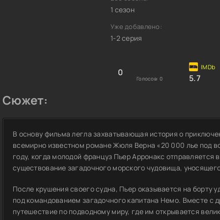
1 сезон
Уже добавлено:
1-2 серия
0
5.7
Голосов:
0
Сюжет:
В основу фильма легла захватывающая история о приключен
всемирно известном романе Жюля Верна «20 000 лье под во
году, когда молодой француз Пьер Арронакс отправляется в
существование загадочного морского чудовища, уносящего 
После крушения своего судна, Пьер оказывается на борту 
под командованием загадочного капитана Немо. Вместе с 
путешествие по подводному миру, где им открывается велик