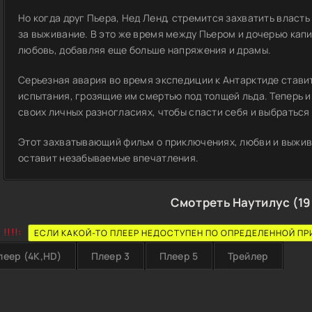
Но когда друг Пьера, Нед Ленд, стремится захватить власть
за выживание. В это же время между Пьером и дочерью кап
любовь, добавляя еще больше напряжения и драмы.
Серьезная авария во время экспедиции к Антарктиде став
испытания, грозящие им смертью под толщей льда. Теперь и
своих личных разногласиях, чтобы спасти себя и выбраться 
Этот захватывающий фильм о приключениях, любви и выжив
оставит незабываемые впечатления.
Смотреть Наутилус (19
!!!!:
ЕСЛИ КАКОЙ-ТО ПЛЕЕР НЕДОСТУПЕН ПО ОПРЕДЕЛЕННОЙ ПР
леер (4K,HD)
Плеер 3
Плеер 5
Трейлер