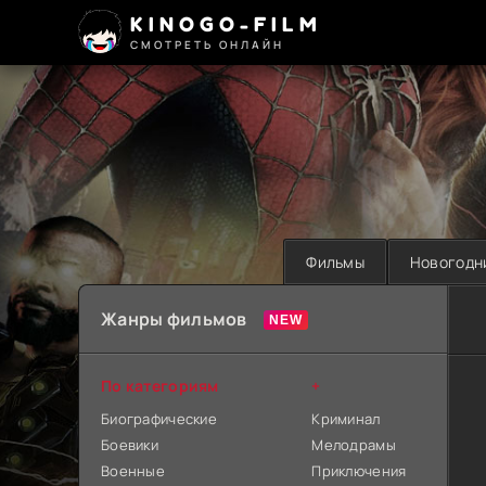
KINOGO-FILM
СМОТРЕТЬ ОНЛАЙН
Фильмы
Новогодн
Жанры фильмов
По категориям
+
Биографические
Криминал
Боевики
Мелодрамы
Военные
Приключения