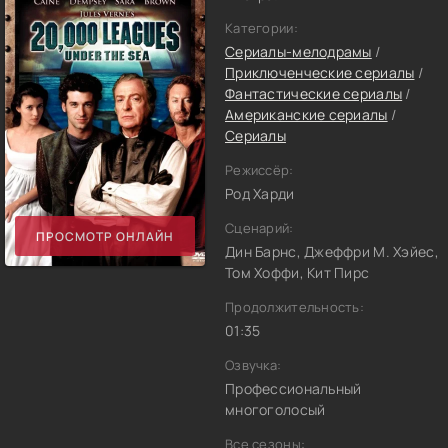
Категории:
Сериалы-мелодрамы
/
Приключенческие сериалы
/
Фантастические сериалы
/
Американские сериалы
/
Сериалы
Режиссёр:
Род Харди
Сценарий:
ПРОСМОТР ОНЛАЙН
Дин Барнс, Джеффри М. Хэйес,
Том Хоффи, Кит Пирс
Продолжительность:
01:35
Озвучка:
Профессиональный
многоголосый
Все сезоны: