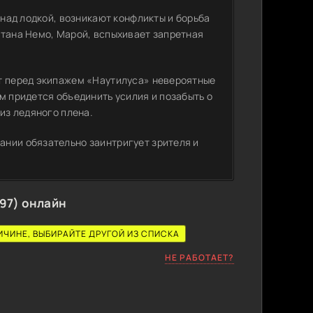
 над лодкой, возникают конфликты и борьба
итана Немо, Марой, вспыхивает запретная
ит перед экипажем «Наутилуса» невероятные
м придется объединить усилия и позабыть о
из ледяного плена.
ании обязательно заинтригует зрителя и
97) онлайн
ИЧИНЕ, ВЫБИРАЙТЕ ДРУГОЙ ИЗ СПИСКА
НЕ РАБОТАЕТ?