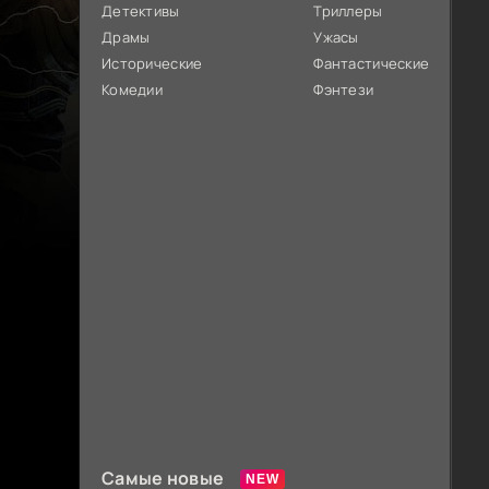
Детективы
Триллеры
Драмы
Ужасы
Исторические
Фантастические
Комедии
Фэнтези
Самые новые