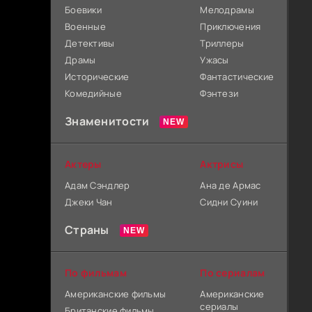
Боевики
Мелодрамы
Военные
Приключения
Детективы
Триллеры
Драмы
Ужасы
Исторические
Фантастические
Комедийные
Фэнтези
Знаменитости
Актеры
Актрисы
Адам Сэндлер
Ана де Армас
Джеки Чан
Сидни Суини
Страны
По фильмам
По сериалам
Американские фильмы
Американские
сериалы
Британские фильмы