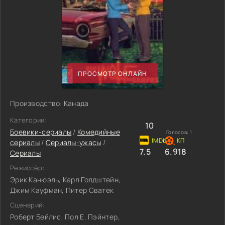
ПРОСМОТР ОНЛАЙН
Производство: Канада
Категории:
10
Боевики-сериалы
/
Комедийные
Голосов:
1
сериалы
/
Сериалы-ужасы
/
7.5
6.918
Сериалы
Режиссёр:
Эрик Канюэль, Карл Голдштейн,
Джим Кауфман, Питер Сватек
Сценарий:
Роберт Бейлис, Пол Е. Пэйнтер,