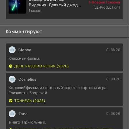
1-8 серия 1 сезона
Видения. Девятый джедай
(LE-Production)
(2026)
1 сезон
Комментируют
Glenna
01.08.26
Классный фильм.
ДЕНЬ РАЗОБЛАЧЕНИЯ (2026)
Cornelius
01.08.26
Хороший фильм, интересный сюжет, и хорошая игра
Елизаветы Боярской .
ТОННЕЛЬ (2025)
Zane
01.08.26
а чего. Прикольный.