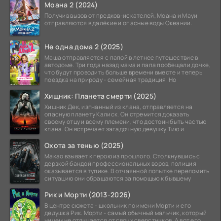
Моана 2 (2024)
Получив вызов от предков-искателей, Моана и Мауи
отправляются в далёкие и опасные воды Океании.
Не одна дома 2 (2025)
Маша отправляется с папой в летнее путешествие в
автодоме. Три года назад мама и папа пообещали дочке,
что будут проводить больше времени вместе и теперь
поездка на природу - семейная традиция. Но
Хищник: Планета смерти (2025)
Хищник Дек, изгнанный из клана, отправляется на
опасную планету Калиск. Он стремится доказать
своему отцу и всему племени, что достоин быть частью
клана. Он встречает загадочную девушку Тию и
Охота за тенью (2025)
Макао взывает к герою из прошлого. Столкнувшись с
дерзкой бандой профессиональных воров, полиция
оказывается в тупике. В отчаянной попытке переломить
ситуацию они обращаются за помощью к бывшему
Рик и Морти (2013-2026)
В центре сюжета - школьник по имени Морти и его
дедушка Рик. Морти - самый обычный мальчик, который
ничем не отличается от своих сверстников. А вот его