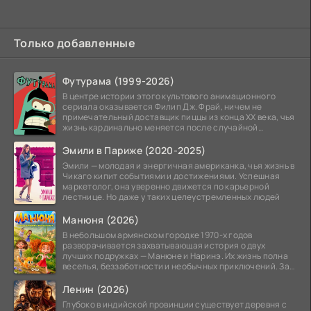
Только добавленные
Футурама (1999-2026)
В центре истории этого культового анимационного
сериала оказывается Филип Дж. Фрай, ничем не
примечательный доставщик пиццы из конца XX века, чья
жизнь кардинально меняется после случайной
заморозки
Эмили в Париже (2020-2025)
Эмили — молодая и энергичная американка, чья жизнь в
Чикаго кипит событиями и достижениями. Успешная
маркетолог, она уверенно движется по карьерной
лестнице. Но даже у таких целеустремленных людей
Манюня (2026)
В небольшом армянском городке 1970-х годов
разворачивается захватывающая история о двух
лучших подружках — Манюне и Наринэ. Их жизнь полна
веселья, беззаботности и необычных приключений. За
девочками
Ленин (2026)
Глубоко в индийской провинции существует деревня с