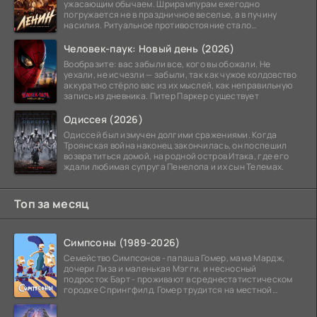
ужасающим обычаем. Шрирампурам ежегодно
погружается не в праздничное веселье, а в пучину
насилия. Ритуальное противостояние стало
обязательной
Человек-паук: Новый день (2026)
Вообразите: вас забыли все, кого вы обожали. Не
уехали, не исчезли — забыли, так как чужое колдовство
аккуратно стёрло вас из их мыслей, как неправильную
запись из дневника. Питер Паркер существует
Одиссея (2026)
Одиссей был измучен долгими сражениями. Когда
Троянская война наконец закончилась, он поспешил
возвратиться домой, на родной остров Итака, где его
ждали любимая супруга Пенелопа и их сын Телемах.
Топ за месяц
Симпсоны (1989-2026)
Семейство Симпсонов - папаша Гомер, мама Мардж,
дочери Лиза и маленькая Мэгги, и несносный
подросток Барт - проживают в среднестатистическом
городке Спрингфилд. Гомер трудится на местной
атомной