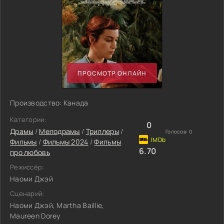
ПРОСМОТР ОНЛАЙН
Производство: Канада
Категории:
0
Драмы
/
Мелодрамы
/
Триллеры
/
Голосов:
0
Фильмы
/
Фильмы 2024
/
Фильмы
6.70
про любовь
Режиссёр:
Наоми Джэй
Сценарий:
Наоми Джэй, Martha Baillie,
Maureen Dorey