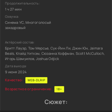
Продолжительность:
1 ч 27 мин
Озвучка:
Синема УС, Многоголосый
закадровый
Актёрский состав:
Бритт Лауэр, Том Мерсье, Сук-Йин Ли, Джин Юн, Jaimara
Beals, Клайд Уитхэм, Сюзанна Хоффман, Scott McCulloch,
Игорь Шамуилов, Joshua Odjick
Дата выхода:
9 июня 2024
Качество:
WEB-DLRIP
Возрастное ограничение:
18+
Сюжет: