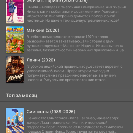
Эмили в Париже (2020-2025)
Эмили — молодая и энергичная американка, чья жизнь в
Чикаго кипит событиями и достижениями. Успешная
маркетолог, она уверенно движется по карьерной
лестнице. Но даже у таких целеустремленных людей
Манюня (2026)
В небольшом армянском городке 1970-х годов
разворачивается захватывающая история о двух
лучших подружках — Манюне и Наринэ. Их жизнь полна
веселья, беззаботности и необычных приключений. За
девочками
Ленин (2026)
Глубоко в индийской провинции существует деревня с
ужасающим обычаем. Шрирампурам ежегодно
погружается не в праздничное веселье, а в пучину
насилия. Ритуальное противостояние стало
обязательной
Топ за месяц
Симпсоны (1989-2026)
Семейство Симпсонов - папаша Гомер, мама Мардж,
дочери Лиза и маленькая Мэгги, и несносный
подросток Барт - проживают в среднестатистическом
городке Спрингфилд. Гомер трудится на местной