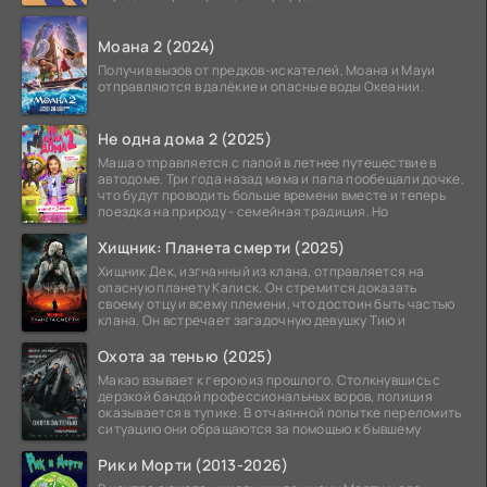
атомной
Моана 2 (2024)
Получив вызов от предков-искателей, Моана и Мауи
отправляются в далёкие и опасные воды Океании.
Не одна дома 2 (2025)
Маша отправляется с папой в летнее путешествие в
автодоме. Три года назад мама и папа пообещали дочке,
что будут проводить больше времени вместе и теперь
поездка на природу - семейная традиция. Но
Хищник: Планета смерти (2025)
Хищник Дек, изгнанный из клана, отправляется на
опасную планету Калиск. Он стремится доказать
своему отцу и всему племени, что достоин быть частью
клана. Он встречает загадочную девушку Тию и
Охота за тенью (2025)
Макао взывает к герою из прошлого. Столкнувшись с
дерзкой бандой профессиональных воров, полиция
оказывается в тупике. В отчаянной попытке переломить
ситуацию они обращаются за помощью к бывшему
Рик и Морти (2013-2026)