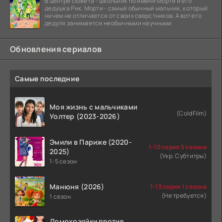
В центре сюжета - школьник по имени Морти и его
дедушка Рик. Морти - самый обычный мальчик, который
ничем не отличается от своих сверстников. А вот его
дедуля занимается необычными научными
Обновления сериалов
Самые последние
Моя жизнь с мальчиками
(ColdFilm)
Уолтер (2023-2026)
Эмили в Париже (2020-
1-10 серия 5 сезона
2025)
(Укр. Субтитры)
1-5 сезон
Манюня (2026)
1-13 серия 1 сезона
(Не требуется)
1 сезон
Домохозяйки против