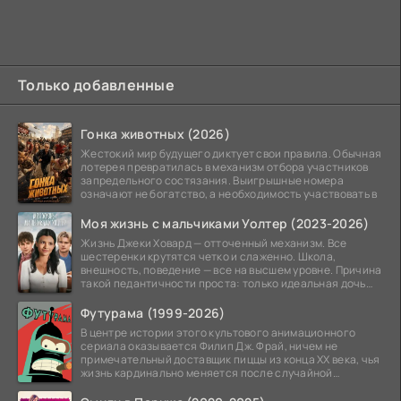
Только добавленные
Гонка животных (2026)
Жестокий мир будущего диктует свои правила. Обычная
лотерея превратилась в механизм отбора участников
запредельного состязания. Выигрышные номера
означают не богатство, а необходимость участвовать в
Моя жизнь с мальчиками Уолтер (2023-2026)
Жизнь Джеки Ховард — отточенный механизм. Все
шестеренки крутятся четко и слаженно. Школа,
внешность, поведение — все на высшем уровне. Причина
такой педантичности проста: только идеальная дочь
может
Футурама (1999-2026)
В центре истории этого культового анимационного
сериала оказывается Филип Дж. Фрай, ничем не
примечательный доставщик пиццы из конца XX века, чья
жизнь кардинально меняется после случайной
заморозки