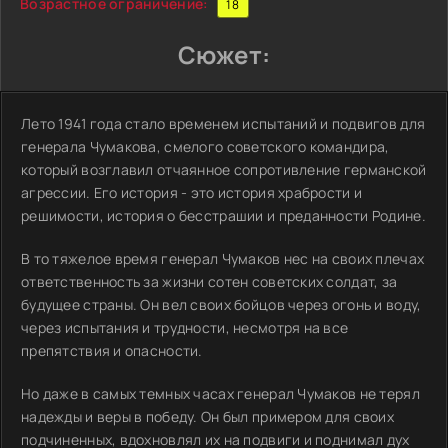
Возрастное ограничение:
18
Сюжет:
Лето 1941 года стало временем испытаний и подвигов для
генерала Чумакова, смелого советского командира,
который возглавил отчаянное сопротивление германской
агрессии. Его история - это история храбрости и
решимости, история о бесстрашии и преданности Родине.
В то тяжелое время генерал Чумаков нес на своих плечах
ответственность за жизни сотен советских солдат, за
будущее страны. Он вел своих бойцов через огонь и воду,
через испытания и трудности, несмотря на все
препятствия и опасности.
Но даже в самых темных часах генерал Чумаков не терял
надежды и веры в победу. Он был примером для своих
подчиненных, вдохновлял их на подвиги и поднимал дух