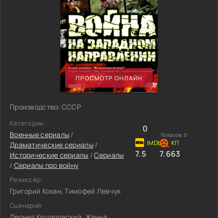
ПРОСМОТР ОНЛАЙН
Производство: СССР
Категории:
0
Военные сериалы
/
Голосов:
0
Драматические сериалы
/
7.5
7.663
Исторические сериалы
/
Сериалы
/
Сериалы про войну
Режиссёр:
Григорий Кохан, Тимофей Левчук
Сценарий:
Леонид Кошаровский, Жанна