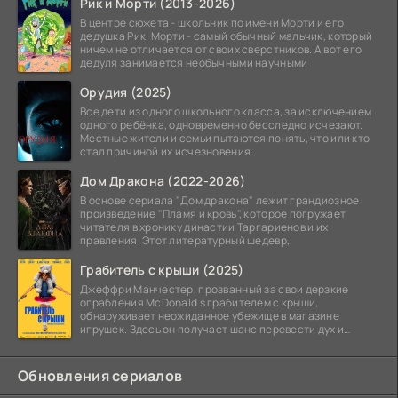
Рик и Морти (2013-2026)
В центре сюжета - школьник по имени Морти и его
дедушка Рик. Морти - самый обычный мальчик, который
ничем не отличается от своих сверстников. А вот его
дедуля занимается необычными научными
Орудия (2025)
Все дети из одного школьного класса, за исключением
одного ребёнка, одновременно бесследно исчезают.
Местные жители и семьи пытаются понять, что или кто
стал причиной их исчезновения.
Дом Дракона (2022-2026)
В основе сериала "Дом дракона" лежит грандиозное
произведение "Пламя и кровь", которое погружает
читателя в хронику династии Таргариенов и их
правления. Этот литературный шедевр,
Грабитель с крыши (2025)
Джеффри Манчестер, прозванный за свои дерзкие
ограбления McDonald s грабителем с крыши,
обнаруживает неожиданное убежище в магазине
игрушек. Здесь он получает шанс перевести дух и
залечь на дно. Но
Обновления сериалов