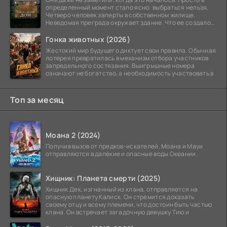
определенный момент стало ясно: выбраться нельзя.
Четверо человек заперты в собственном жилище.
Неведомая преграда окружает здание. Что ее создало
—
Гонка животных (2026)
Жестокий мир будущего диктует свои правила. Обычная
лотерея превратилась в механизм отбора участников
запредельного состязания. Выигрышные номера
означают не богатство, а необходимость участвовать в
Топ за месяц
Моана 2 (2024)
Получив вызов от предков-искателей, Моана и Мауи
отправляются в далёкие и опасные воды Океании.
Хищник: Планета смерти (2025)
Хищник Дек, изгнанный из клана, отправляется на
опасную планету Калиск. Он стремится доказать
своему отцу и всему племени, что достоин быть частью
клана. Он встречает загадочную девушку Тию и