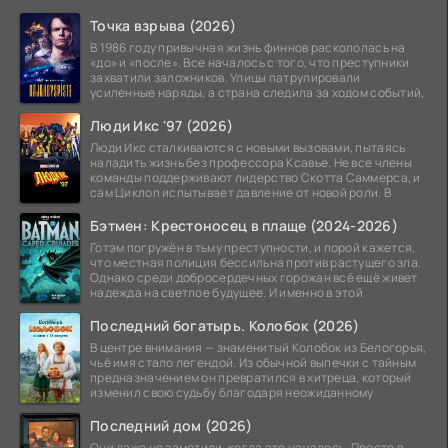
Точка взрыва (2026)
В 1986 году привычная жизнь финнов раскололась на
«до» и «после». Все началось с того, что преступники
захватили заложников. Улицы патрулировали
усиленные наряды, а страна следила за ходом событий,
Люди Икс '97 (2026)
Люди Икс сталкиваются с новыми вызовами, пытаясь
наладить жизнь без профессора Ксавье. Не все члены
команды поддерживают лидерство Скотта Саммерса, и
сам Циклоп испытывает давление от новой роли. В
Бэтмен: Крестоносец в плаще (2024-2026)
Готэм погружён в тьму преступности, и порой кажется,
что местная полиция бессильна против растущего зла.
Однако среди добросердечных горожан всё ещё живет
надежда на светлое будущее. И именно в этой
Последний богатырь. Колобок (2026)
В центре внимания — знаменитый Колобок из Белогорья,
чьё имя стало легендой. Из обычной выпечки с тайным
предназначением он превратился в хитреца, который
изменил свою судьбу благодаря неожиданному
Последний дом (2026)
Они даже не заметили, когда это началось. Просто в