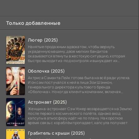
Только добавленные
Люгер (2025)
Нанятые продажным адвокатом, чтобы вернуть
украденную машину, двое мелких бандитов
оказываются втянуты в жестокую ситуацию, которая
быстро выходит из-под контроля и вынуждает их
вступить в brutalное
Оболочка (2025)
Актриса Саманта Лейк готова была на всё ради успеха.
И он сам постучался к ней в лице Зои Шэннон,
генерального директора культового бренда
«Оболочка». Но когда клиенты компании, включая
восходящую
Астронавт (2025)
Женщина-астронавт Сэм Уокер возвращается на Землю
после первого космического полёта, однако вход
капсулы в атмосферу идёт не по плану. На короткое
время связь с кораблём пропадает, капсула получает
Грабитель с крыши (2025)