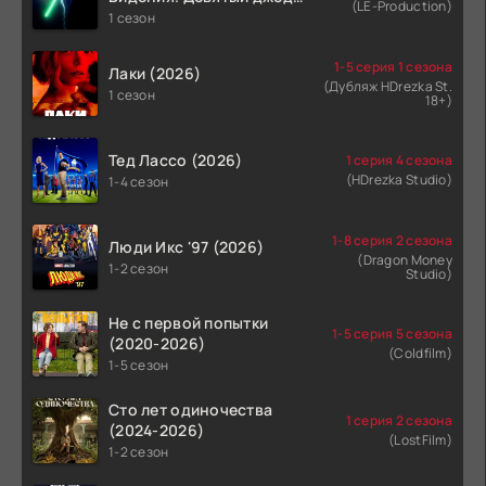
(LE-Production)
(2026)
1 сезон
1-5 серия 1 сезона
Лаки (2026)
(Дубляж HDrezka St.
1 сезон
18+)
Тед Лассо (2026)
1 серия 4 сезона
(HDrezka Studio)
1-4 сезон
1-8 серия 2 сезона
Люди Икс '97 (2026)
(Dragon Money
1-2 сезон
Studio)
Не с первой попытки
1-5 серия 5 сезона
(2020-2026)
(Coldfilm)
1-5 сезон
Сто лет одиночества
1 серия 2 сезона
(2024-2026)
(LostFilm)
1-2 сезон