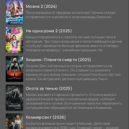
Моана 2 (2024)
Получив вызов от предков-искателей, Моана и Мауи
отправляются в далёкие и опасные воды Океании.
Не одна дома 2 (2025)
Маша отправляется с папой в летнее путешествие в
автодоме. Три года назад мама и папа пообещали дочке,
что будут проводить больше времени вместе и теперь
поездка на природу - семейная традиция. Но
Хищник: Планета смерти (2025)
Хищник Дек, изгнанный из клана, отправляется на
опасную планету Калиск. Он стремится доказать
своему отцу и всему племени, что достоин быть частью
клана. Он встречает загадочную девушку Тию и
Охота за тенью (2025)
Макао взывает к герою из прошлого. Столкнувшись с
дерзкой бандой профессиональных воров, полиция
оказывается в тупике. В отчаянной попытке переломить
ситуацию они обращаются за помощью к бывшему
Коммерсант (2026)
События фильма происходят в Москве. Действие
разворачивается в 1996 году. Главный герой — Андрей