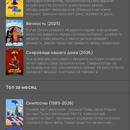
Джеффри Манчестер, прозванный за свои дерзкие
ограбления McDonald s грабителем с крыши,
обнаруживает неожиданное убежище в магазине
игрушек. Здесь он получает шанс перевести дух и
залечь на дно. Но
Вечность (2025)
Когда Джоан умирает, её душа попадает в загробный
мир и оказывается перед сложным выбором - у неё есть
неделя, чтобы решить, с кем и где она проведёт
вечность. Джоан предстоит выбрать между умершим в
Сокровище нашего дома (2026)
Эта драма рассказывает о женщине, которая отчаянно
хочет забыть свою прошлую жизнь. Сварна когда-то
была вовсе не той, кем является сейчас. Её работа была
связана с вещами, о которых не говорят в
Топ за месяц
Симпсоны (1989-2026)
Семейство Симпсонов - папаша Гомер, мама Мардж,
дочери Лиза и маленькая Мэгги, и несносный
подросток Барт - проживают в среднестатистическом
городке Спрингфилд. Гомер трудится на местной
атомной