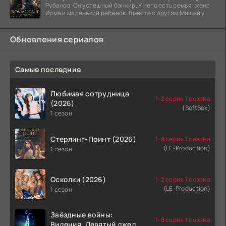
Рубанов. Он успешный банкир. У него есть семья: жена
Ирма и маленький ребёнок. Вместе с другом Мишей у
Обновления сериалов
Самые последние
Любимая сотрудница
1-2 серия 1 сезона
(2026)
(SoftBox)
1 сезон
Стерлинг-Поинт (2026)
1-8 серия 1 сезона
(LE-Production)
1 сезон
Осколки (2026)
1-2 серия 1 сезона
(LE-Production)
1 сезон
Звёздные войны:
1-8 серия 1 сезона
Видения. Девятый джедай