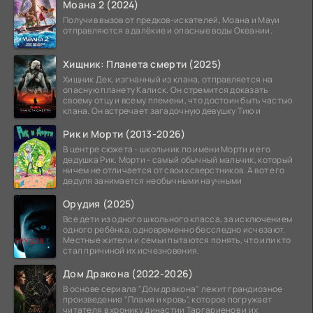
Моана 2 (2024)
Получив вызов от предков-искателей, Моана и Мауи
отправляются в далёкие и опасные воды Океании.
Хищник: Планета смерти (2025)
Хищник Дек, изгнанный из клана, отправляется на
опасную планету Калиск. Он стремится доказать
своему отцу и всему племени, что достоин быть частью
клана. Он встречает загадочную девушку Тию и
Рик и Морти (2013-2026)
В центре сюжета - школьник по имени Морти и его
дедушка Рик. Морти - самый обычный мальчик, который
ничем не отличается от своих сверстников. А вот его
дедуля занимается необычными научными
Орудия (2025)
Все дети из одного школьного класса, за исключением
одного ребёнка, одновременно бесследно исчезают.
Местные жители и семьи пытаются понять, что или кто
стал причиной их исчезновения.
Дом Дракона (2022-2026)
В основе сериала "Дом дракона" лежит грандиозное
произведение "Пламя и кровь", которое погружает
читателя в хронику династии Таргариенов и их