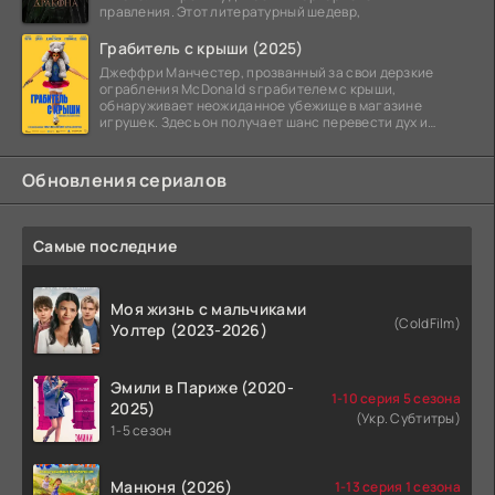
правления. Этот литературный шедевр,
Грабитель с крыши (2025)
Джеффри Манчестер, прозванный за свои дерзкие
ограбления McDonald s грабителем с крыши,
обнаруживает неожиданное убежище в магазине
игрушек. Здесь он получает шанс перевести дух и
залечь на дно. Но
Обновления сериалов
Самые последние
Моя жизнь с мальчиками
(ColdFilm)
Уолтер (2023-2026)
Эмили в Париже (2020-
1-10 серия 5 сезона
2025)
(Укр. Субтитры)
1-5 сезон
Манюня (2026)
1-13 серия 1 сезона