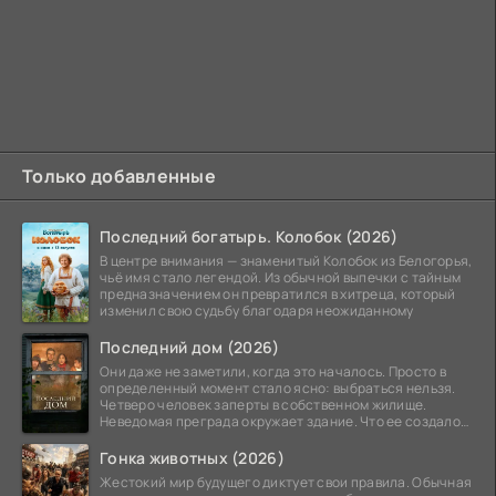
Только добавленные
Последний богатырь. Колобок (2026)
В центре внимания — знаменитый Колобок из Белогорья,
чьё имя стало легендой. Из обычной выпечки с тайным
предназначением он превратился в хитреца, который
изменил свою судьбу благодаря неожиданному
Последний дом (2026)
Они даже не заметили, когда это началось. Просто в
определенный момент стало ясно: выбраться нельзя.
Четверо человек заперты в собственном жилище.
Неведомая преграда окружает здание. Что ее создало
—
Гонка животных (2026)
Жестокий мир будущего диктует свои правила. Обычная