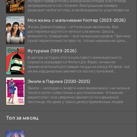
лотерея превратилась в механизм отбора участников
запредельного состязания. Выигрышные номера
означают не богатство, а необходимость участвовать в
Моя жизнь с мальчиками Уолтер (2023-2026)
Жизнь Джеки Ховард — отточенный механизм. Все
шестеренки крутятся четко и слаженно. Школа,
внешность, поведение — все на высшем уровне. Причина
такой педантичности проста: только идеальная дочь
может
Футурама (1999-2026)
В центре истории этого культового анимационного
сериала оказывается Филип Дж. Фрай, ничем не
примечательный доставщик пиццы из конца XX века, чья
жизнь кардинально меняется после случайной
заморозки
Эмили в Париже (2020-2025)
Эмили — молодая и энергичная американка, чья жизнь в
Чикаго кипит событиями и достижениями. Успешная
маркетолог, она уверенно движется по карьерной
лестнице. Но даже у таких целеустремленных людей
Топ за месяц