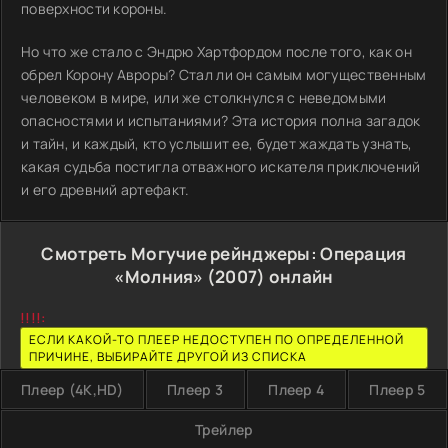
поверхности короны.
Но что же стало с Эндрю Хартфордом после того, как он
обрел Корону Авроры? Стал ли он самым могущественным
человеком в мире, или же столкнулся с неведомыми
опасностями и испытаниями? Эта история полна загадок
и тайн, и каждый, кто услышит ее, будет жаждать узнать,
какая судьба постигла отважного искателя приключений
и его древний артефакт.
Смотреть Могучие рейнджеры: Операция
«Молния» (2007) онлайн
!!!!:
ЕСЛИ КАКОЙ-ТО ПЛЕЕР НЕДОСТУПЕН ПО ОПРЕДЕЛЕННОЙ
ПРИЧИНЕ, ВЫБИРАЙТЕ ДРУГОЙ ИЗ СПИСКА
Плеер (4K,HD)
Плеер 3
Плеер 4
Плеер 5
Трейлер