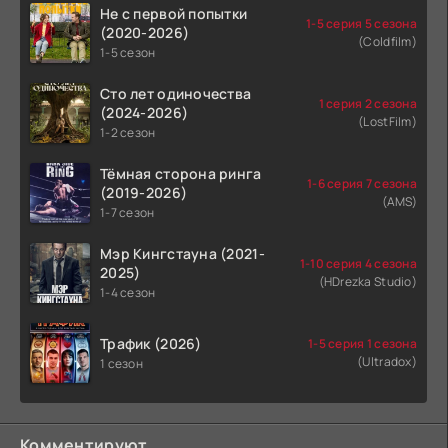
Не с первой попытки
1-5 серия 5 сезона
(2020-2026)
(Coldfilm)
1-5 сезон
Сто лет одиночества
1 серия 2 сезона
(2024-2026)
(LostFilm)
1-2 сезон
Тёмная сторона ринга
1-6 серия 7 сезона
(2019-2026)
(AMS)
1-7 сезон
Мэр Кингстауна (2021-
1-10 серия 4 сезона
2025)
(HDrezka Studio)
1-4 сезон
Трафик (2026)
1-5 серия 1 сезона
(Ultradox)
1 сезон
Комментируют