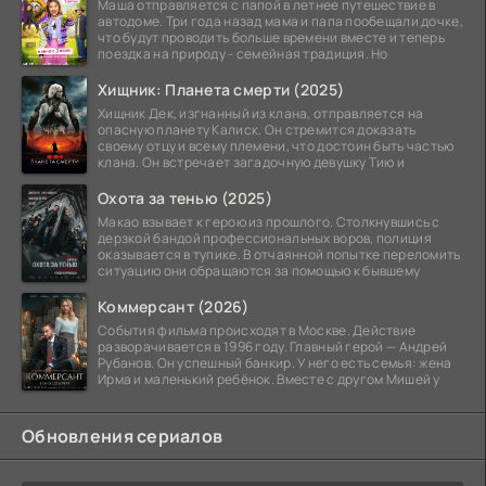
Маша отправляется с папой в летнее путешествие в
автодоме. Три года назад мама и папа пообещали дочке,
что будут проводить больше времени вместе и теперь
поездка на природу - семейная традиция. Но
Хищник: Планета смерти (2025)
Хищник Дек, изгнанный из клана, отправляется на
опасную планету Калиск. Он стремится доказать
своему отцу и всему племени, что достоин быть частью
клана. Он встречает загадочную девушку Тию и
Охота за тенью (2025)
Макао взывает к герою из прошлого. Столкнувшись с
дерзкой бандой профессиональных воров, полиция
оказывается в тупике. В отчаянной попытке переломить
ситуацию они обращаются за помощью к бывшему
Коммерсант (2026)
События фильма происходят в Москве. Действие
разворачивается в 1996 году. Главный герой — Андрей
Рубанов. Он успешный банкир. У него есть семья: жена
Ирма и маленький ребёнок. Вместе с другом Мишей у
Обновления сериалов