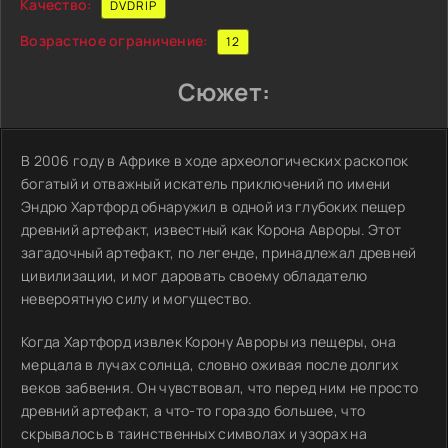
Качество:
DVDRIP
Возрастное ограничение:
12
Сюжет:
В 2006 году в Африке в ходе археологических раскопок
богатый и отважный искатель приключений по имени
Эндрю Хартфорд обнаружил в одной из глубоких пещер
древний артефакт, известный как Корона Авроры. Этот
загадочный артефакт, по легенде, принадлежал древней
цивилизации, и мог даровать своему обладателю
невероятную силу и могущество.
Когда Хартфорд извлек Корону Авроры из пещеры, она
мерцала в лучах солнца, словно оживая после долгих
веков забвения. Он чувствовал, что перед ним не просто
древний артефакт, а что-то гораздо большее, что
скрывалось в таинственных символах и узорах на