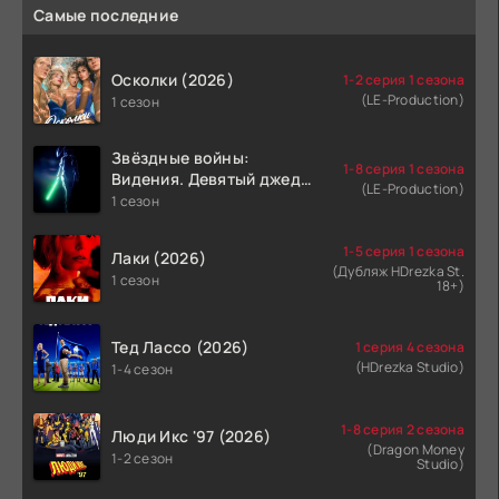
Самые последние
Осколки (2026)
1-2 серия 1 сезона
(LE-Production)
1 сезон
Звёздные войны:
1-8 серия 1 сезона
Видения. Девятый джедай
(LE-Production)
(2026)
1 сезон
1-5 серия 1 сезона
Лаки (2026)
(Дубляж HDrezka St.
1 сезон
18+)
Тед Лассо (2026)
1 серия 4 сезона
(HDrezka Studio)
1-4 сезон
1-8 серия 2 сезона
Люди Икс '97 (2026)
(Dragon Money
1-2 сезон
Studio)