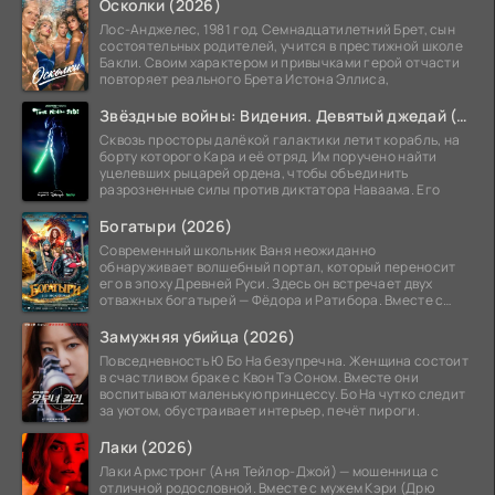
Осколки (2026)
Лос-Анджелес, 1981 год. Семнадцатилетний Брет, сын
состоятельных родителей, учится в престижной школе
Бакли. Своим характером и привычками герой отчасти
повторяет реального Брета Истона Эллиса,
Звёздные войны: Видения. Девятый джедай (2026)
Сквозь просторы далёкой галактики летит корабль, на
борту которого Кара и её отряд. Им поручено найти
уцелевших рыцарей ордена, чтобы объединить
разрозненные силы против диктатора Наваама. Его
Богатыри (2026)
Современный школьник Ваня неожиданно
обнаруживает волшебный портал, который переносит
его в эпоху Древней Руси. Здесь он встречает двух
отважных богатырей — Фёдора и Ратибора. Вместе с
ними Ване
Замужняя убийца (2026)
Повседневность Ю Бо На безупречна. Женщина состоит
в счастливом браке с Квон Тэ Соном. Вместе они
воспитывают маленькую принцессу. Бо На чутко следит
за уютом, обустраивает интерьер, печёт пироги.
Лаки (2026)
Лаки Армстронг (Аня Тейлор-Джой) — мошенница с
отличной родословной. Вместе с мужем Кэри (Дрю