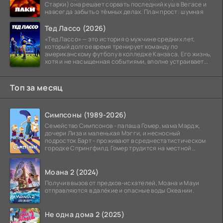
Старки) она решает сорвать последний куш в Вегасе и
навсегда забыть о тёмных делах. План прост: шумная
Тед Лассо (2026)
«Тед Лассо» — это история о мужчине средних лет,
который долгое время тренирует команду по
американскому футболу в колледже Канзаса. Его жизнь,
хотя и не насыщенная событиями, вполне устраивает
его:
Топ за месяц
Симпсоны (1989-2026)
Семейство Симпсонов - папаша Гомер, мама Мардж,
дочери Лиза и маленькая Мэгги, и несносный
подросток Барт - проживают в среднестатистическом
городке Спрингфилд. Гомер трудится на местной
атомной
Моана 2 (2024)
Получив вызов от предков-искателей, Моана и Мауи
отправляются в далёкие и опасные воды Океании.
Не одна дома 2 (2025)