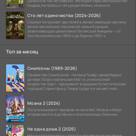
Джейсона так не повезло. Молодая пара несколько лет
подряд пыталась стать родителями, но все их
Сто лет одиночества (2024-2026)
Сериал погружает зрителей в захватывающую хронику
жизни нескольких поколений семьи Буэндиа,
охватывающую целый век в Латинской Америке — от
постколониальных 1820-х до бурных 1920-х.
Топ за месяц
Симпсоны (1989-2026)
Семейство Симпсонов - папаша Гомер, мама Мардж,
дочери Лиза и маленькая Мэгги, и несносный
подросток Барт - проживают в среднестатистическом
городке Спрингфилд. Гомер трудится на местной
атомной
Моана 2 (2024)
Получив вызов от предков-искателей, Моана и Мауи
отправляются в далёкие и опасные воды Океании.
Не одна дома 2 (2025)
Маша отправляется с папой в летнее путешествие в