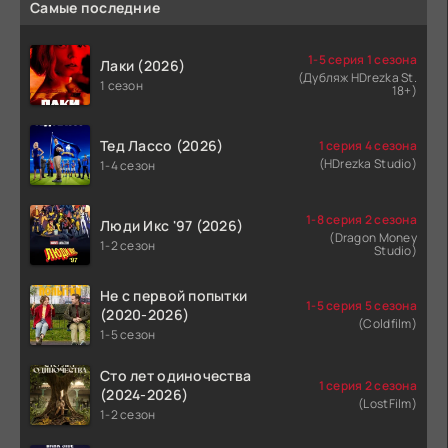
Самые последние
1-5 серия 1 сезона
Лаки (2026)
(Дубляж HDrezka St.
1 сезон
18+)
Тед Лассо (2026)
1 серия 4 сезона
(HDrezka Studio)
1-4 сезон
1-8 серия 2 сезона
Люди Икс '97 (2026)
(Dragon Money
1-2 сезон
Studio)
Не с первой попытки
1-5 серия 5 сезона
(2020-2026)
(Coldfilm)
1-5 сезон
Сто лет одиночества
1 серия 2 сезона
(2024-2026)
(LostFilm)
1-2 сезон