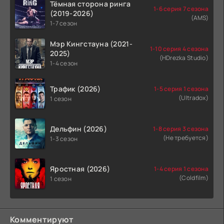
Тёмная сторона ринга
1-6 серия 7 сезона
(2019-2026)
(AMS)
1-7 сезон
Мэр Кингстауна (2021-
1-10 серия 4 сезона
2025)
(HDrezka Studio)
1-4 сезон
Трафик (2026)
1-5 серия 1 сезона
(Ultradox)
1 сезон
Дельфин (2026)
1-8 серия 3 сезона
(Не требуется)
1-3 сезон
Яростная (2026)
1-4 серия 1 сезона
(Coldfilm)
1 сезон
Комментируют