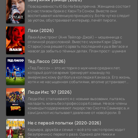
Повседневность Ю Бо На безупречна. Женщина состоит
в счастливом браке с Квон Тэ Соном. Вместе они
воспитывают маленькую принцессу. Бо На чутко следит
за уютом, обустраивает интерьер, печёт пироги.
Лаки (2026)
Лаки Армстронг (Аня Тейлор-Джой) — мошенница с
отличной родословной. Вместе с мужем Кэри (Дрю
Старки) она решает сорвать последний куш в Вегасе и
навсегда забыть о тёмных делах. План прост: шумная
Тед Лассо (2026)
«Тед Лассо» — это история о мужчине средних лет,
который долгое время тренирует команду по
американскому футболу в колледже Канзаса. Его жизнь,
хотя и не насыщенная событиями, вполне устраивает
его:
Люди Икс '97 (2026)
Люди Икс сталкиваются с новыми вызовами, пытаясь
наладить жизнь без профессора Ксавье. Не все члены
команды поддерживают лидерство Скотта Саммерса, и
сам Циклоп испытывает давление от новой роли. В
Не с первой попытки (2020-2026)
Карьера, дружба и семья — всё это часто происходит
безупречно с первого раза. Однако для Никки и