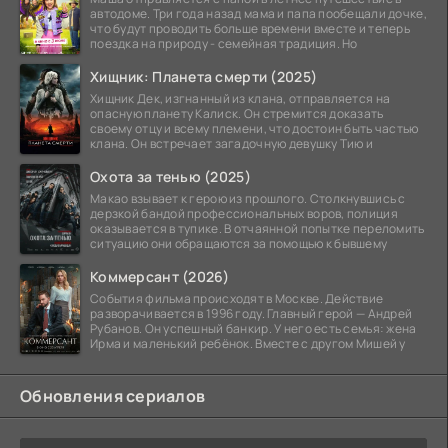
автодоме. Три года назад мама и папа пообещали дочке,
что будут проводить больше времени вместе и теперь
поездка на природу - семейная традиция. Но
Хищник: Планета смерти (2025)
Хищник Дек, изгнанный из клана, отправляется на
опасную планету Калиск. Он стремится доказать
своему отцу и всему племени, что достоин быть частью
клана. Он встречает загадочную девушку Тию и
Охота за тенью (2025)
Макао взывает к герою из прошлого. Столкнувшись с
дерзкой бандой профессиональных воров, полиция
оказывается в тупике. В отчаянной попытке переломить
ситуацию они обращаются за помощью к бывшему
Коммерсант (2026)
События фильма происходят в Москве. Действие
разворачивается в 1996 году. Главный герой — Андрей
Рубанов. Он успешный банкир. У него есть семья: жена
Ирма и маленький ребёнок. Вместе с другом Мишей у
Обновления сериалов