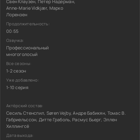
Свен Клаузен, Петер Надерман,
Anne-Marie Vidkjær, Марко
Лорензен
Продолжительность:
00:55
Озвучка:
Профессиональный
многоголосый
Все сезоны:
1-2 сезон
Уже добавлено:
1-10 серия
Актёрский состав:
Сесиль Стенспил, Søren Vejby, Андре Бабикян, Томас В.
Габриельссон, Дитте Граболь, Расмус Бьерг, Эллен
Хиллингсё
Дата выхода: