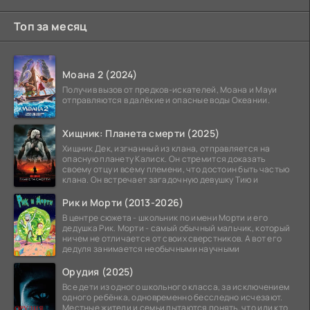
Топ за месяц
Моана 2 (2024)
Получив вызов от предков-искателей, Моана и Мауи
отправляются в далёкие и опасные воды Океании.
Хищник: Планета смерти (2025)
Хищник Дек, изгнанный из клана, отправляется на
опасную планету Калиск. Он стремится доказать
своему отцу и всему племени, что достоин быть частью
клана. Он встречает загадочную девушку Тию и
Рик и Морти (2013-2026)
В центре сюжета - школьник по имени Морти и его
дедушка Рик. Морти - самый обычный мальчик, который
ничем не отличается от своих сверстников. А вот его
дедуля занимается необычными научными
Орудия (2025)
Все дети из одного школьного класса, за исключением
одного ребёнка, одновременно бесследно исчезают.
Местные жители и семьи пытаются понять, что или кто