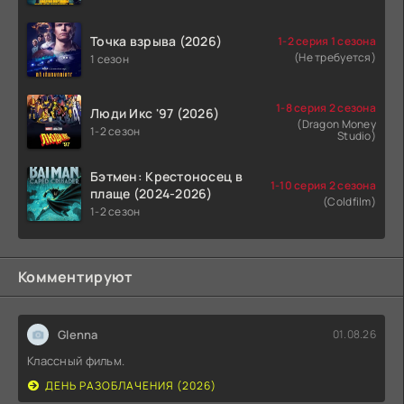
Точка взрыва (2026)
1-2 серия 1 сезона
(Не требуется)
1 сезон
1-8 серия 2 сезона
Люди Икс '97 (2026)
(Dragon Money
1-2 сезон
Studio)
Бэтмен: Крестоносец в
1-10 серия 2 сезона
плаще (2024-2026)
(Coldfilm)
1-2 сезон
Комментируют
Glenna
01.08.26
Классный фильм.
ДЕНЬ РАЗОБЛАЧЕНИЯ (2026)