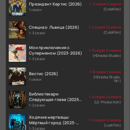
Президент Кертис (2026)
1-3 серия 1 сезона
(ColdFilm)
1 сезон
Спецназ: Львица (2026)
1-2 серия 3 сезона
(ColdFilm)
1-3 сезон
Мои приключения с
1-9 серия 3 сезона
Суперменом (2023-2026)
(HDrezka Studio)
1-3 сезон
1-6 серия 1 сезона
Вестис (2026)
(HDrezka Studio.
1 сезон
18+)
Библиотекари:
1-4 серия 2 сезона
Следующая глава (2025-
(LE-Production)
2026)
1-2 сезон
Ходячие мертвецы:
1-3 серия 3 сезона
Мёртвый город (2023-
(LostFilm)
2026)
1-3 сезон