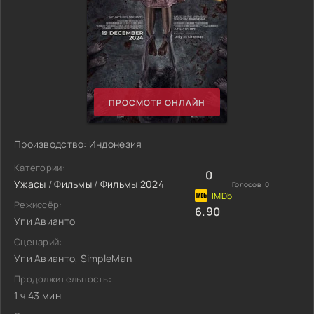
ПРОСМОТР ОНЛАЙН
Производство: Индонезия
Категории:
0
Ужасы
/
Фильмы
/
Фильмы 2024
Голосов:
0
Режиссёр:
6.90
Упи Авианто
Сценарий:
Упи Авианто, SimpleMan
Продолжительность:
1 ч 43 мин