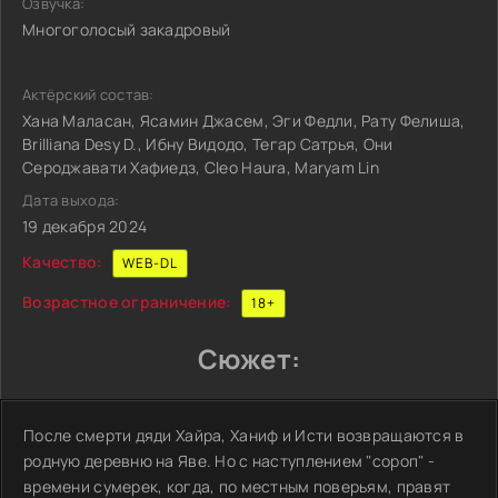
Озвучка:
Многоголосый закадровый
Актёрский состав:
Хана Маласан, Ясамин Джасем, Эги Федли, Рату Фелиша,
Brilliana Desy D., Ибну Видодо, Тегар Сатрья, Они
Сероджавати Хафиедз, Cleo Haura, Maryam Lin
Дата выхода:
19 декабря 2024
Качество:
WEB-DL
Возрастное ограничение:
18+
Сюжет:
После смерти дяди Хайра, Ханиф и Исти возвращаются в
родную деревню на Яве. Но с наступлением "сороп" -
времени сумерек, когда, по местным поверьям, правят