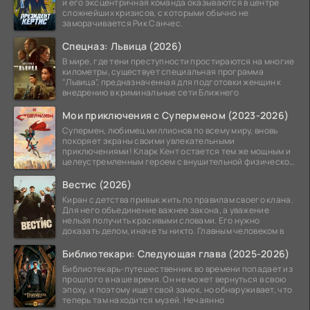
и его эксцентричная команда оказываются в центре
сложнейших кризисов, с которыми обычно не
заморачивается Рик Санчес.
Спецназ: Львица (2026)
В мире, где тени преступности простираются на многие
километры, существует специальная программа
"Львица", предназначенная для подготовки женщин к
внедрению в криминальные сети Ближнего
Мои приключения с Суперменом (2023-2026)
Супермен, любимец миллионов по всему миру, вновь
покоряет экраны своими увлекательными
приключениями! Кларк Кент остается тем же мощным и
целеустремленным героем с внушительной физической
подготовкой.
Вестис (2026)
Киран с детства привык жить по правилам своего клана.
Для него объединение важнее закона, а уважение
нельзя получить красивыми словами. Его нужно
доказать делом, иначе ты никто. Главным человеком в
Библиотекари: Следующая глава (2025-2026)
Библиотекарь-путешественник во времени попадает из
прошлого в наше время. Он не может вернуться в свою
эпоху, и поэтому ищет свой замок, но обнаруживает, что
теперь там находится музей. Нечаянно