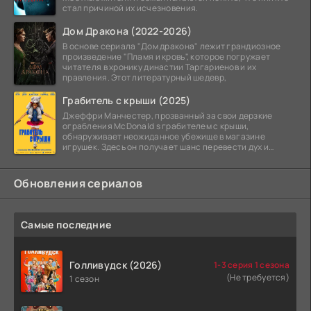
стал причиной их исчезновения.
Дом Дракона (2022-2026)
В основе сериала "Дом дракона" лежит грандиозное
произведение "Пламя и кровь", которое погружает
читателя в хронику династии Таргариенов и их
правления. Этот литературный шедевр,
Грабитель с крыши (2025)
Джеффри Манчестер, прозванный за свои дерзкие
ограбления McDonald s грабителем с крыши,
обнаруживает неожиданное убежище в магазине
игрушек. Здесь он получает шанс перевести дух и
залечь на дно. Но
Обновления сериалов
Самые последние
Голливудск (2026)
1-3 серия 1 сезона
(Не требуется)
1 сезон