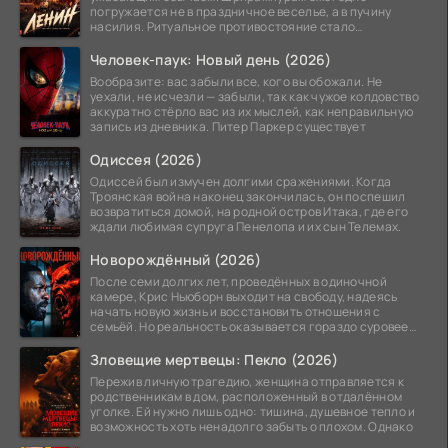
погружается не в праздничное веселье, а в пучину
насилия. Ритуальное противостояние стало
обязательной
Человек-паук: Новый день (2026)
Вообразите: вас забыли все, кого вы обожали. Не
уехали, не исчезли — забыли, так как чужое колдовство
аккуратно стёрло вас из их мыслей, как неправильную
запись из дневника. Питер Паркер существует
Одиссея (2026)
Одиссей был измучен долгими сражениями. Когда
Троянская война наконец закончилась, он поспешил
возвратиться домой, на родной остров Итака, где его
ждали любимая супруга Пенелопа и их сын Телемах.
Новорождённый (2026)
После семи долгих лет, проведённых в одиночной
камере, Крис Ньюборн выходит на свободу, надеясь
начать новую жизнь и восстановить отношения с
семьёй. Но реальность оказывается гораздо суровее
его
Зловещие мертвецы: Пекло (2026)
Пережив личную трагедию, женщина отправляется к
родственникам в дом, расположенный в отдалённом
уголке. Ей нужно лишь одно: тишина, душевное тепло и
возможность хоть ненадолго забыть о плохом. Однако