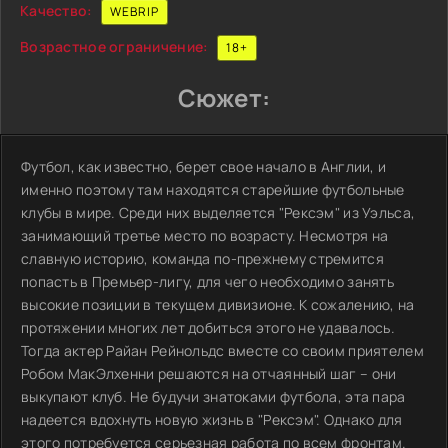
Качество:
WEBRIP
Возрастное ограничение:
18+
Сюжет:
Футбол, как известно, берет свое начало в Англии, и
именно поэтому там находятся старейшие футбольные
клубы в мире. Среди них выделяется "Рексэм" из Уэльса,
занимающий третье место по возрасту. Несмотря на
славную историю, команда по-прежнему стремится
попасть в Премьер-лигу, для чего необходимо занять
высокие позиции в текущем дивизионе. К сожалению, на
протяжении многих лет добиться этого не удавалось.
Тогда актер Райан Рейнольдс вместе со своим приятелем
Робом МакЭлхенни решаются на отчаянный шаг – они
выкупают клуб. Не будучи знатоками футбола, эта пара
надеется вдохнуть новую жизнь в "Рексэм". Однако для
этого потребуется серьезная работа по всем фронтам.