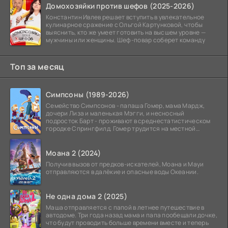
Домохозяйки против шефов (2025-2026)
Константин Ивлев решает вступить в увлекательное
кулинарное сражение с Ольгой Картунковой, чтобы
выяснить, кто же умеет готовить на высшем уровне —
мужчины или женщины. Шеф-повар соберет команду
Топ за месяц
Симпсоны (1989-2026)
Семейство Симпсонов - папаша Гомер, мама Мардж,
дочери Лиза и маленькая Мэгги, и несносный
подросток Барт - проживают в среднестатистическом
городке Спрингфилд. Гомер трудится на местной
атомной
Моана 2 (2024)
Получив вызов от предков-искателей, Моана и Мауи
отправляются в далёкие и опасные воды Океании.
Не одна дома 2 (2025)
Маша отправляется с папой в летнее путешествие в
автодоме. Три года назад мама и папа пообещали дочке,
что будут проводить больше времени вместе и теперь