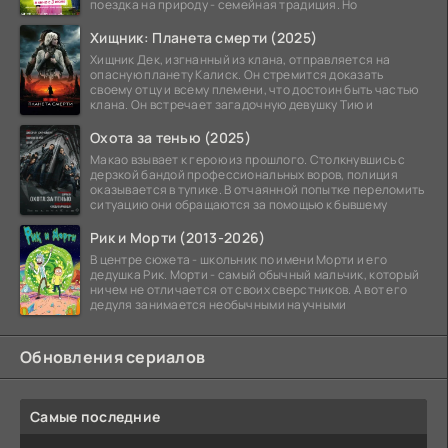
поездка на природу - семейная традиция. Но
Хищник: Планета смерти (2025)
Хищник Дек, изгнанный из клана, отправляется на
опасную планету Калиск. Он стремится доказать
своему отцу и всему племени, что достоин быть частью
клана. Он встречает загадочную девушку Тию и
Охота за тенью (2025)
Макао взывает к герою из прошлого. Столкнувшись с
дерзкой бандой профессиональных воров, полиция
оказывается в тупике. В отчаянной попытке переломить
ситуацию они обращаются за помощью к бывшему
Рик и Морти (2013-2026)
В центре сюжета - школьник по имени Морти и его
дедушка Рик. Морти - самый обычный мальчик, который
ничем не отличается от своих сверстников. А вот его
дедуля занимается необычными научными
Обновления сериалов
Самые последние