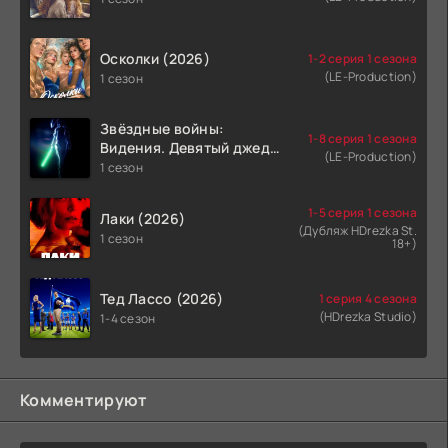
Осколки (2026)
1-2 серия 1 сезона
(LE-Production)
1 сезон
Звёздные войны:
1-8 серия 1 сезона
Видения. Девятый джедай
(LE-Production)
(2026)
1 сезон
1-5 серия 1 сезона
Лаки (2026)
(Дубляж HDrezka St.
1 сезон
18+)
Тед Лассо (2026)
1 серия 4 сезона
(HDrezka Studio)
1-4 сезон
Комментируют