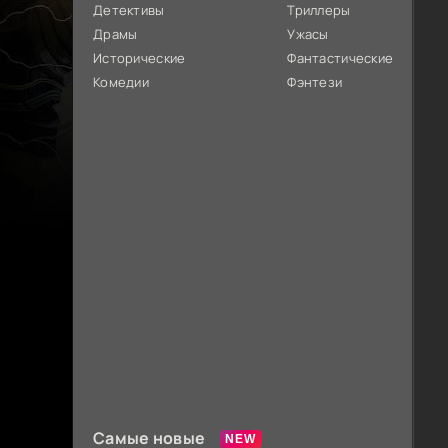
Детективы
Триллеры
Драмы
Ужасы
Исторические
Фантастические
Комедии
Фэнтези
Самые новые