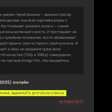
том уверен герой фильма — администратор
ские данные, высокая королева рядом с
 Костя решает доказать всем и — самое
 мужчины маленького роста. И приглашает на
ое служебное положение, Костя обзванивает
ждой героини своя история и свой мужчина. В
дит к нему на свидание сразу всех
 HD качестве (720p и 1080p) совершенно
 на портале Kinogo Film. Наслаждайтесь
(2005) онлайн
ИЧИНЕ, ВЫБИРАЙТЕ ДРУГОЙ ИЗ СПИСКА
НЕ РАБОТАЕТ?