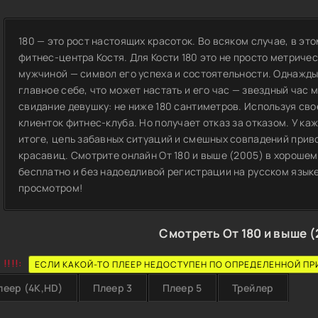
180 — это рост настоящих красоток. Во всяком случае, в э
фитнес-центра Костя. Для Кости 180 это не просто метриче
мужчиной — символ его успеха и состоятельности. Однажды
главное себе, что может настать и его час — звездный час
свидание девушку: не ниже 180 сантиметров. Используя св
клиенток фитнес-клуба. Но получает отказ за отказом. У ка
итоге, цепь забавных ситуаций и смешных совпадений приво
красавиц. Смотрите онлайн От 180 и выше (2005) в хорошем
бесплатно и без надоедливой регистрации на русском языке
просмотром!
Смотреть От 180 и выше 
!!!!:
ЕСЛИ КАКОЙ-ТО ПЛЕЕР НЕДОСТУПЕН ПО ОПРЕДЕЛЕННОЙ ПР
леер (4K,HD)
Плеер 3
Плеер 5
Трейлер