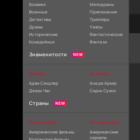
Боевики
Мелодрамы
Военные
Приключения
Детективы
Триллеры
Драмы
Ужасы
Исторические
Фантастические
Комедийные
Фэнтези
Знаменитости
Актеры
Актрисы
Адам Сэндлер
Ана де Армас
Джеки Чан
Сидни Суини
Страны
По фильмам
По сериалам
Американские фильмы
Американские
сериалы
Британские фильмы