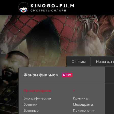
KINOGO-FILM
СМОТРЕТЬ ОНЛАЙН
Фильмы
Новогодн
Жанры фильмов
По категориям
+
Биографические
Криминал
Боевики
Мелодрамы
Военные
Приключения