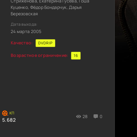
Стриженова, Екатерина Гусева, Гоша
Куценко, Фёдор Бондарчук, Дарья
Березовская
Дата выхода:
24 марта 2005
Качество:
DVDRIP
Возрастное ограничение:
16
28
0
5.682