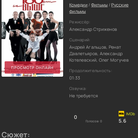
Комедии
/
Фильмы
/
Русские
фильмы
Режиссёр:
Александр Стриженов
Сценарий:
Андрей Агальцов, Ренат
Давлетьяров, Александр
Котелевский, Олег Могучев
ПРОСМОТР ОНЛАЙН
Продолжительность:
01:33
Озвучка:
Не требуется
0
5.6
Голосов:
0
Сюжет: