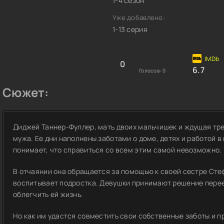
1-4 сезон
Уже добавлено:
1-13 серия
0
6.7
Голосов:
0
Сюжет:
Диджей Таннер-Фуллер, мать двоих мальчишек и ждущая тре
мужа. Ее дни наполнены заботами о доме, детях и работой в
понимает, что справиться со всем этим самой невозможно.
В отчаянии она обращается за помощью к своей сестре Сте
воспитывает подростка. Девушки принимают решение перее
облегчить ей жизнь.
Но как им удастся совместить свои собственные заботы и