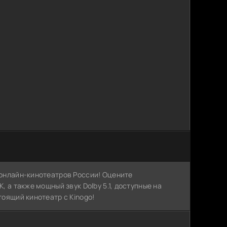
х онлайн-кинотеатров России! Оцените
, а также мощный звук Dolby 5.1, доступные на
тоящий кинотеатр с Kinogo!