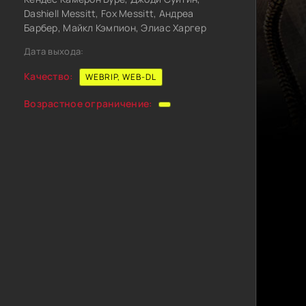
Dashiell Messitt, Fox Messitt, Андреа
Барбер, Майкл Кэмпион, Элиас Харгер
Дата выхода:
Качество:
WEBRIP, WEB-DL
Возрастное ограничение: