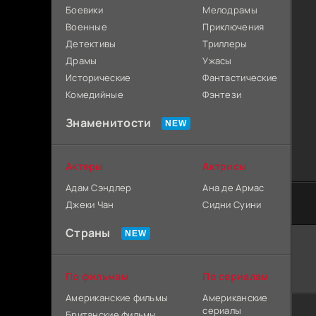
Боевики
Мелодрамы
Военные
Приключения
Детективы
Триллеры
Драмы
Ужасы
Исторические
Фантастические
Комедийные
Фэнтези
Знаменитости
Актеры
Актрисы
Адам Сэндлер
Ана де Армас
Джеки Чан
Сидни Суини
Страны
По фильмам
По сериалам
Американские фильмы
Американские
сериалы
Британские фильмы