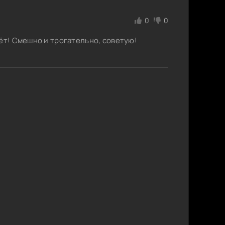
0
0
ёт! Смешно и трогательно, советую!