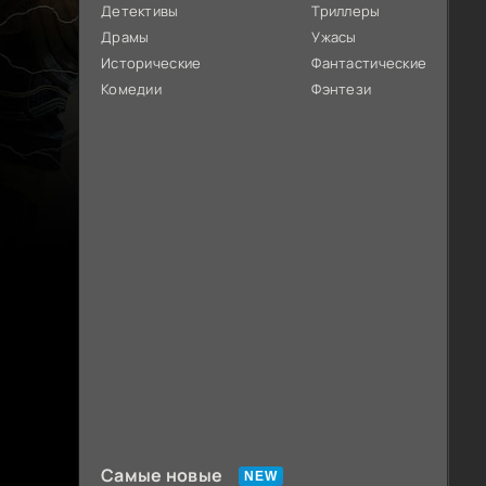
Детективы
Триллеры
Драмы
Ужасы
Исторические
Фантастические
Комедии
Фэнтези
Самые новые