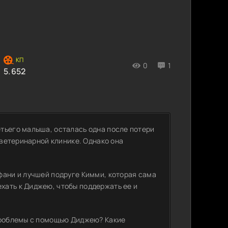
0
1
5.652
тьего малыша, осталась одна после потери
 ветеринарной клинике. Однако она
фани и лучшей подруге Кимми, которая сама
хать к Диджею, чтобы поддержать ее и
 проблемы с помощью Диджею? Какие