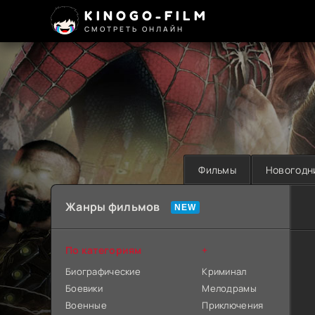
KINOGO-FILM
СМОТРЕТЬ ОНЛАЙН
Фильмы
Новогодн
Жанры фильмов
По категориям
+
Биографические
Криминал
Боевики
Мелодрамы
Военные
Приключения