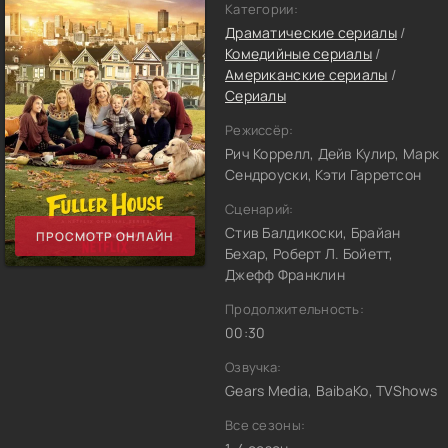
Категории:
Драматические сериалы
/
Комедийные сериалы
/
Американские сериалы
/
Сериалы
Режиссёр:
Рич Коррелл, Дейв Кулир, Марк
Сендроуски, Кэти Гарретсон
Сценарий:
Стив Балдикоски, Брайан
ПРОСМОТР ОНЛАЙН
Бехар, Роберт Л. Бойетт,
Джефф Франклин
Продолжительность:
00:30
Озвучка:
Gears Media, BaibaKo, TVShows
Все сезоны: