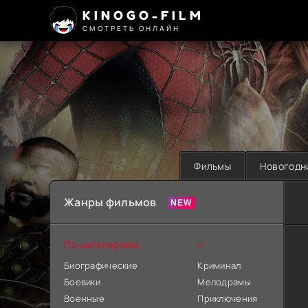
KINOGO-FILM
СМОТРЕТЬ ОНЛАЙН
Фильмы
Новогодн
Жанры фильмов
По категориям
+
Биографические
Криминал
Боевики
Мелодрамы
Военные
Приключения