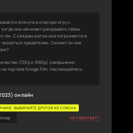
ывается втянута в опасную игру с
 когда она начинает раскрывать тайны
то так. С каждым шагом она погружается в
т оказаться предателем. Сможет ли она
дно?
ачестве (720p и 1080p) совершенно
 на портале Kinogo Film. Наслаждайтесь
2023) онлайн
ИЧИНЕ, ВЫБИРАЙТЕ ДРУГОЙ ИЗ СПИСКА
ейлер
НЕ РАБОТАЕТ?