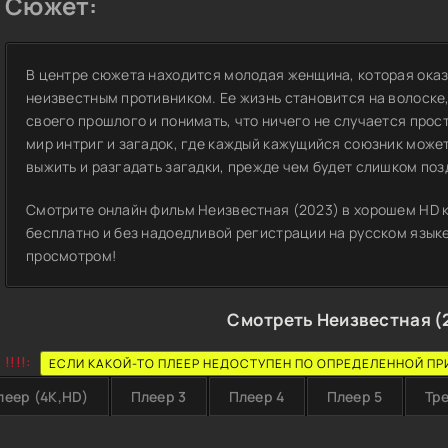
Сюжет:
В центре сюжета находится молодая женщина, которая оказ
неизвестным противником. Ее жизнь становится на волоске,
своего прошлого и понимать, что ничего не случается прос
мир интриг и загадок, где каждый кажущийся союзник може
выжить и разгадать загадки, прежде чем будет слишком поз
Смотрите онлайн фильм Неизвестная (2023) в хорошем HD к
бесплатно и без надоедливой регистрации на русском языке
просмотром!
Смотреть Неизвестная (
!!!!:
ЕСЛИ КАКОЙ-ТО ПЛЕЕР НЕДОСТУПЕН ПО ОПРЕДЕЛЕННОЙ ПР
леер (4K,HD)
Плеер 3
Плеер 4
Плеер 5
Тр