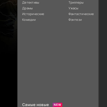
Детективы
Триллеры
Драмы
Ужасы
Исторические
Фантастические
Комедии
Фэнтези
Самые новые