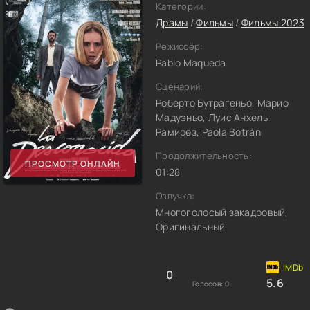
Категории:
Драмы
/
Фильмы
/
Фильмы 2023
Режиссёр:
Pablo Maqueda
Сценарий:
Роберто Бутрагеньо, Марио
Мадуэньо, Луис Анхель
Рамирез, Paola Botrán
Продолжительность:
ПРОСМОТР ОНЛАЙН
01:28
Озвучка:
Многоголосый закадровый,
Оригинальный
0
5.6
Голосов:
0