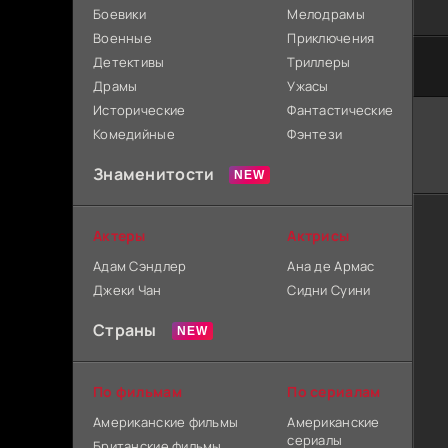
Боевики
Мелодрамы
Военные
Приключения
Детективы
Триллеры
Драмы
Ужасы
Исторические
Фантастические
Комедийные
Фэнтези
Знаменитости
Актеры
Актрисы
Адам Сэндлер
Ана де Армас
Джеки Чан
Сидни Суини
Страны
По фильмам
По сериалам
Американские фильмы
Американские
сериалы
Британские фильмы