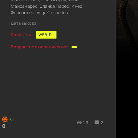
Мансанарес, Бланка Парес, Инес
Фернандес, Vega Céspedes
Дата выхода:
Качество:
WEB-DL
Возрастное ограничение:
29
2
0