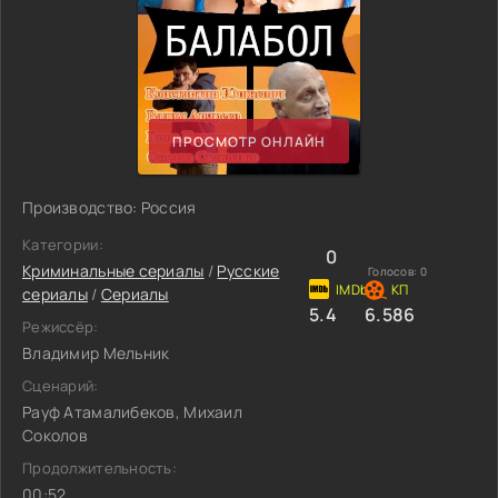
ПРОСМОТР ОНЛАЙН
Производство: Россия
Категории:
0
Криминальные сериалы
/
Русские
Голосов:
0
сериалы
/
Сериалы
5.4
6.586
Режиссёр:
Владимир Мельник
Сценарий:
Рауф Атамалибеков, Михаил
Соколов
Продолжительность:
00:52