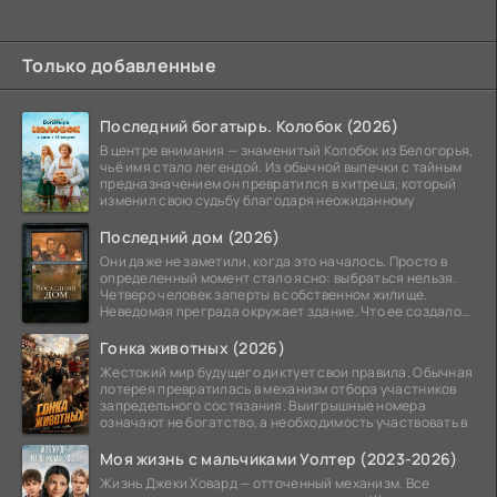
Только добавленные
Последний богатырь. Колобок (2026)
В центре внимания — знаменитый Колобок из Белогорья,
чьё имя стало легендой. Из обычной выпечки с тайным
предназначением он превратился в хитреца, который
изменил свою судьбу благодаря неожиданному
Последний дом (2026)
Они даже не заметили, когда это началось. Просто в
определенный момент стало ясно: выбраться нельзя.
Четверо человек заперты в собственном жилище.
Неведомая преграда окружает здание. Что ее создало
—
Гонка животных (2026)
Жестокий мир будущего диктует свои правила. Обычная
лотерея превратилась в механизм отбора участников
запредельного состязания. Выигрышные номера
означают не богатство, а необходимость участвовать в
Моя жизнь с мальчиками Уолтер (2023-2026)
Жизнь Джеки Ховард — отточенный механизм. Все