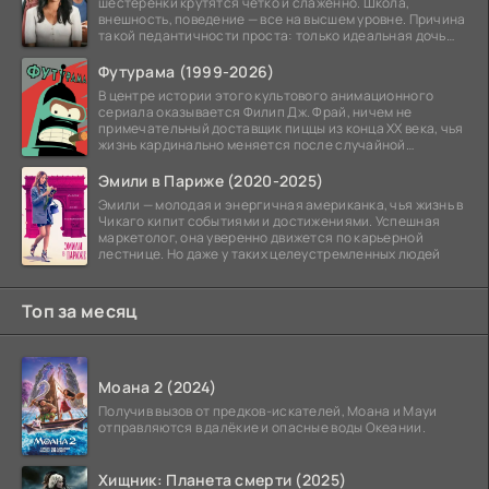
шестеренки крутятся четко и слаженно. Школа,
внешность, поведение — все на высшем уровне. Причина
такой педантичности проста: только идеальная дочь
может
Футурама (1999-2026)
В центре истории этого культового анимационного
сериала оказывается Филип Дж. Фрай, ничем не
примечательный доставщик пиццы из конца XX века, чья
жизнь кардинально меняется после случайной
заморозки
Эмили в Париже (2020-2025)
Эмили — молодая и энергичная американка, чья жизнь в
Чикаго кипит событиями и достижениями. Успешная
маркетолог, она уверенно движется по карьерной
лестнице. Но даже у таких целеустремленных людей
Топ за месяц
Моана 2 (2024)
Получив вызов от предков-искателей, Моана и Мауи
отправляются в далёкие и опасные воды Океании.
Хищник: Планета смерти (2025)