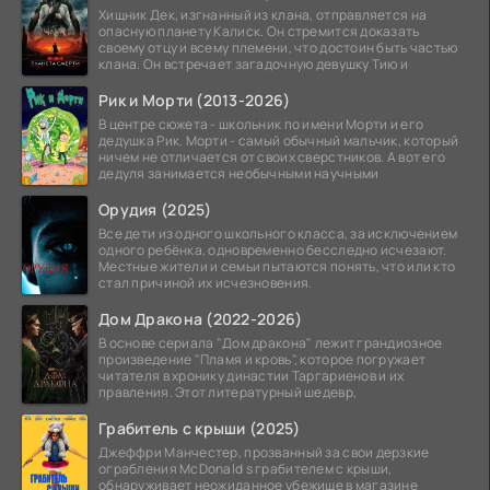
Хищник Дек, изгнанный из клана, отправляется на
опасную планету Калиск. Он стремится доказать
своему отцу и всему племени, что достоин быть частью
клана. Он встречает загадочную девушку Тию и
Рик и Морти (2013-2026)
В центре сюжета - школьник по имени Морти и его
дедушка Рик. Морти - самый обычный мальчик, который
ничем не отличается от своих сверстников. А вот его
дедуля занимается необычными научными
Орудия (2025)
Все дети из одного школьного класса, за исключением
одного ребёнка, одновременно бесследно исчезают.
Местные жители и семьи пытаются понять, что или кто
стал причиной их исчезновения.
Дом Дракона (2022-2026)
В основе сериала "Дом дракона" лежит грандиозное
произведение "Пламя и кровь", которое погружает
читателя в хронику династии Таргариенов и их
правления. Этот литературный шедевр,
Грабитель с крыши (2025)
Джеффри Манчестер, прозванный за свои дерзкие
ограбления McDonald s грабителем с крыши,
обнаруживает неожиданное убежище в магазине