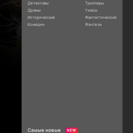
Детективы
Триллеры
Драмы
Ужасы
Исторические
Фантастические
Комедии
Фэнтези
Самые новые