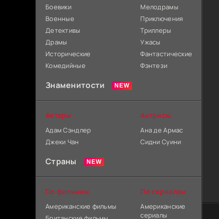
Боевики
Мелодрамы
Военные
Приключения
Детективы
Триллеры
Драмы
Ужасы
Исторические
Фантастические
Комедийные
Фэнтези
Знаменитости
Актеры
Актрисы
Адам Сэндлер
Ана де Армас
Джеки Чан
Сидни Суини
Страны
По фильмам
По сериалам
Американские фильмы
Американские
сериалы
Британские фильмы