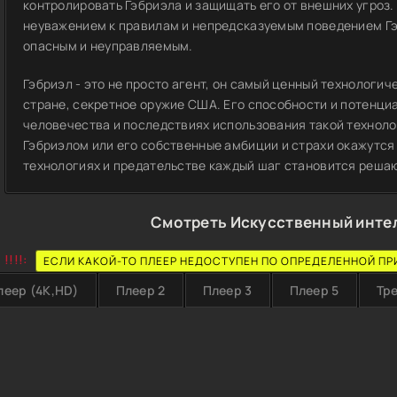
контролировать Гэбриэла и защищать его от внешних угроз.
неуважением к правилам и непредсказуемым поведением Гэ
опасным и неуправляемым.
Гэбриэл - это не просто агент, он самый ценный технологич
стране, секретное оружие США. Его способности и потенци
человечества и последствиях использования такой техноло
Гэбриэлом или его собственные амбиции и страхи окажутся 
технологиях и предательстве каждый шаг становится решаю
Смотреть Искусственный интел
!!!!:
ЕСЛИ КАКОЙ-ТО ПЛЕЕР НЕДОСТУПЕН ПО ОПРЕДЕЛЕННОЙ ПР
леер (4K,HD)
Плеер 2
Плеер 3
Плеер 5
Тр