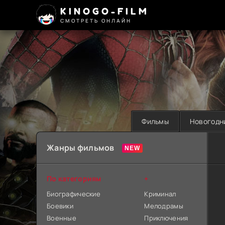
KINOGO-FILM
СМОТРЕТЬ ОНЛАЙН
Фильмы
Новогодн
Жанры фильмов
По категориям
+
Биографические
Криминал
Боевики
Мелодрамы
Военные
Приключения