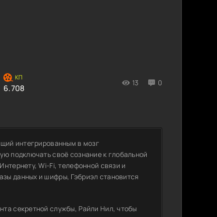
13
0
6.708
ющий интегрированным в мозг
ую подключать своё сознание к глобальной
нтернету, Wi-Fi, телефонной связи и
зы данных и шифры, Гэбриэл становится
та секретной службы, Райли Нил, чтобы