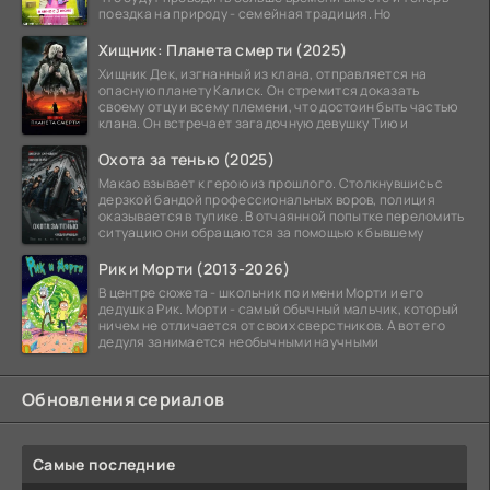
поездка на природу - семейная традиция. Но
Хищник: Планета смерти (2025)
Хищник Дек, изгнанный из клана, отправляется на
опасную планету Калиск. Он стремится доказать
своему отцу и всему племени, что достоин быть частью
клана. Он встречает загадочную девушку Тию и
Охота за тенью (2025)
Макао взывает к герою из прошлого. Столкнувшись с
дерзкой бандой профессиональных воров, полиция
оказывается в тупике. В отчаянной попытке переломить
ситуацию они обращаются за помощью к бывшему
Рик и Морти (2013-2026)
В центре сюжета - школьник по имени Морти и его
дедушка Рик. Морти - самый обычный мальчик, который
ничем не отличается от своих сверстников. А вот его
дедуля занимается необычными научными
Обновления сериалов
Самые последние