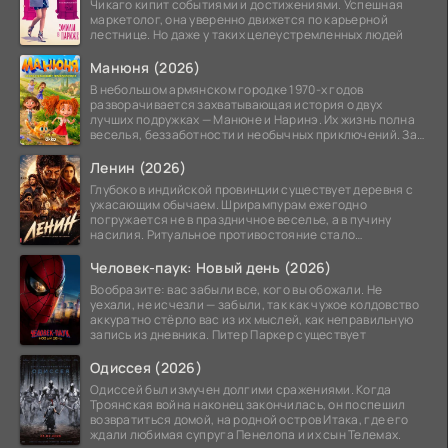
Чикаго кипит событиями и достижениями. Успешная
маркетолог, она уверенно движется по карьерной
лестнице. Но даже у таких целеустремленных людей
Манюня (2026)
В небольшом армянском городке 1970-х годов
разворачивается захватывающая история о двух
лучших подружках — Манюне и Наринэ. Их жизнь полна
веселья, беззаботности и необычных приключений. За
девочками
Ленин (2026)
Глубоко в индийской провинции существует деревня с
ужасающим обычаем. Шрирампурам ежегодно
погружается не в праздничное веселье, а в пучину
насилия. Ритуальное противостояние стало
обязательной
Человек-паук: Новый день (2026)
Вообразите: вас забыли все, кого вы обожали. Не
уехали, не исчезли — забыли, так как чужое колдовство
аккуратно стёрло вас из их мыслей, как неправильную
запись из дневника. Питер Паркер существует
Одиссея (2026)
Одиссей был измучен долгими сражениями. Когда
Троянская война наконец закончилась, он поспешил
возвратиться домой, на родной остров Итака, где его
ждали любимая супруга Пенелопа и их сын Телемах.