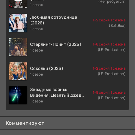
(Не требуется)
1 сезон
Любимая сотрудница
1-2 серия 1 сезона
(2026)
(SoftBox)
1 сезон
Стерлинг-Поинт (2026)
1-8 серия 1 сезона
(LE-Production)
1 сезон
Осколки (2026)
1-2 серия 1 сезона
(LE-Production)
1 сезон
Звёздные войны:
1-8 серия 1 сезона
Видения. Девятый джедай
(LE-Production)
(2026)
1 сезон
Комментируют