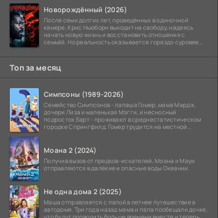
Новорождённый (2026)
После семи долгих лет, проведённых в одиночной
камере, Крис Ньюборн выходит на свободу, надеясь
начать новую жизнь и восстановить отношения с
семьёй. Но реальность оказывается гораздо суровее
его
Топ за месяц
Симпсоны (1989-2026)
Семейство Симпсонов - папаша Гомер, мама Мардж,
дочери Лиза и маленькая Мэгги, и несносный
подросток Барт - проживают в среднестатистическом
городке Спрингфилд. Гомер трудится на местной
атомной
Моана 2 (2024)
Получив вызов от предков-искателей, Моана и Мауи
отправляются в далёкие и опасные воды Океании.
Не одна дома 2 (2025)
Маша отправляется с папой в летнее путешествие в
автодоме. Три года назад мама и папа пообещали дочке,
что будут проводить больше времени вместе и теперь