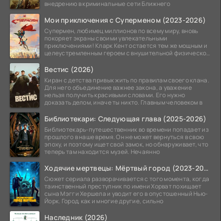
внедрению в криминальные сети Ближнего
Мои приключения с Суперменом (2023-2026)
Супермен, любимец миллионов по всему миру, вновь
покоряет экраны своими увлекательными
приключениями! Кларк Кент остается тем же мощным и
целеустремленным героем с внушительной физической
подготовкой.
Вестис (2026)
Киран с детства привык жить по правилам своего клана.
Для него объединение важнее закона, а уважение
нельзя получить красивыми словами. Его нужно
доказать делом, иначе ты никто. Главным человеком в
Библиотекари: Следующая глава (2025-2026)
Библиотекарь-путешественник во времени попадает из
прошлого в наше время. Он не может вернуться в свою
эпоху, и поэтому ищет свой замок, но обнаруживает, что
теперь там находится музей. Нечаянно
Ходячие мертвецы: Мёртвый город (2023-2026)
Сюжет сериала разворачивается с того момента, когда
таинственный преступник по имени Хорват похищает
сына Мэгги Хершела и уводит его в опустошенный Нью-
Йорк. Город, как и многие другие, сильно
Наследник (2026)