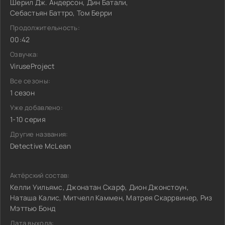
Шерил Дж. Андерсон, Дин Батали,
Себастьян Баттро, Том Берри
Продолжительность:
00:42
Озвучка:
ViruseProject
Все сезоны:
1 сезон
Уже добавлено:
1-10 серия
Другие названия:
Detective McLean
Актёрский состав:
Келли Уильямс, Джонатан Скарф, Дион Джонстоун,
Наташа Калис, Митчелл Каммен, Матрея Скаррвинер, Риз
Мэттью Бонд
Дата выхода: