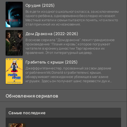
Орудия (2025)
Все дети из одного школьного класса, за исключением
одного ребёнка, одновременно бесследно исчезают.
Местные жители и семьи пытаются понять, что или кто
стал причиной их исчезновения.
Дом Дракона (2022-2026)
В основе сериала "Дом дракона" лежит грандиозное
произведение "Пламя и кровь", которое погружает
читателя в хронику династии Таргариенов и их
правления. Этот литературный шедевр,
Грабитель с крыши (2025)
Джеффри Манчестер, прозванный за свои дерзкие
ограбления McDonald s грабителем с крыши,
обнаруживает неожиданное убежище в магазине
игрушек. Здесь он получает шанс перевести дух и
залечь на дно. Но
Обновления сериалов
Самые последние