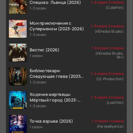
Спецназ: Львица (2026)
1-2 серия 3 сезона
(ColdFilm)
1-3 сезон
Мои приключения с
1-9 серия 3 сезона
Суперменом (2023-2026)
(HDrezka Studio)
1-3 сезон
1-6 серия 1 сезона
Вестис (2026)
(HDrezka Studio.
1 сезон
18+)
Библиотекари:
1-4 серия 2 сезона
Следующая глава (2025-
(LE-Production)
2026)
1-2 сезон
Ходячие мертвецы:
1-3 серия 3 сезона
Мёртвый город (2023-
(LostFilm)
2026)
1-3 сезон
Точка взрыва (2026)
1-2 серия 1 сезона
(Не требуется)
1 сезон