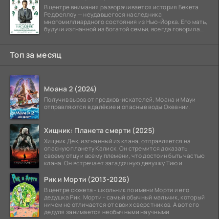
В центре внимания разворачивается история Бекета
Редфеллоу — неудавшегося наследника
многомиллиардного состояния из Нью-Йорка. Его мать,
будучи изгнанной из богатой семьи, всегда говорила
ему, что их
Топ за месяц
Моана 2 (2024)
Получив вызов от предков-искателей, Моана и Мауи
отправляются в далёкие и опасные воды Океании.
Хищник: Планета смерти (2025)
Хищник Дек, изгнанный из клана, отправляется на
опасную планету Калиск. Он стремится доказать
своему отцу и всему племени, что достоин быть частью
клана. Он встречает загадочную девушку Тию и
Рик и Морти (2013-2026)
В центре сюжета - школьник по имени Морти и его
дедушка Рик. Морти - самый обычный мальчик, который
ничем не отличается от своих сверстников. А вот его
дедуля занимается необычными научными